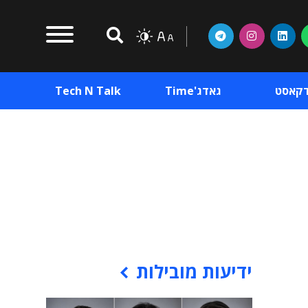
דקאסט
גאדג'Time
Tech N Talk
וכן פרסומי
תוכן פרסומי
וכן פרסומי
ידיעות מובילות