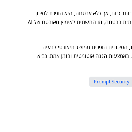
ותר כיום, אך ללא אבטחה, היא הופכת לסיכון.
עם הרכישה, נאפשר לכל ארגון לאמץ GenAI ובינה סוכנותית בבטחה, וזו התשתית לאימוץ מאובטח של AI
ל שארגונים מאמצים GenAI ו-AI סוכנותית, הסיכונים הופכים ממושג תיאורטי לבעיה
 באמצעות הגנה אוטומטית ובזמן אמת. נביא
Prompt Security