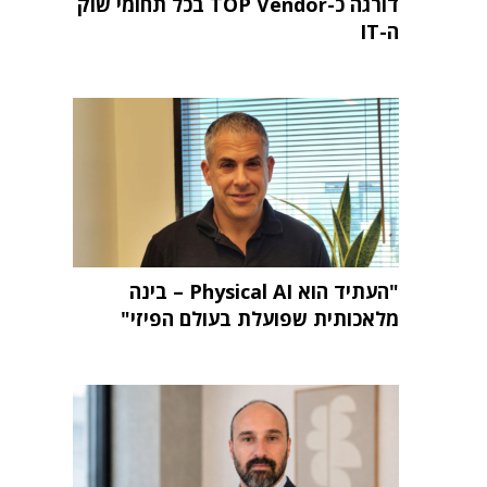
דורגה כ-TOP Vendor בכל תחומי שוק
ה-IT
"העתיד הוא Physical AI – בינה
מלאכותית שפועלת בעולם הפיזי"