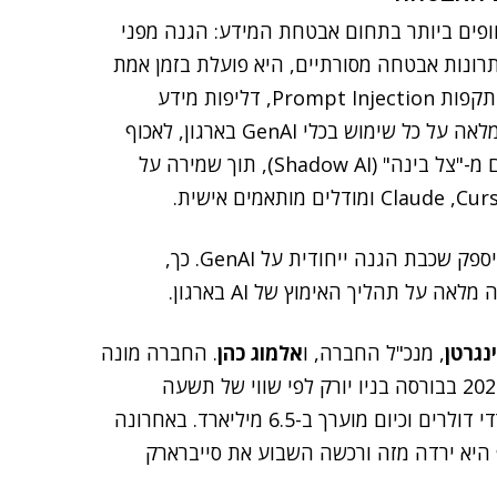
פים ביותר בתחום אבטחת המידע: הגנה מפני
תרונות אבטחה מסורתיים, היא פועלת בזמן אמת
– בדפדפנים, אפליקציות שולחניות ו-API, ומגנה מפני התקפות Prompt Injection, דליפות מידע
ושימוש לרעה. כך, היא מאפשרת לארגונים לקבל נראות מלאה על כל שימוש בכלי GenAI בארגון, לאכוף
שליטה על שימוש העובדים ולבטל את הסיכונים הנובעים מ-"צל בינה" (Shadow AI), תוך שמירה על
הפתרון של פרומפט ישולב בפלטפורמה של סנטניל וואן ויספק שכבת הגנה ייחודית על GenAI. כך,
נגרטן
, מנכ"ל החברה, ו
אלמוג כהן
. החברה מונה
יותר מ-2,000 עובדים בעולם ובישראל. היא הונפקה ב-2021 בבורסה בניו יורק לפי שווי של תשעה
מיליארד דולר, ומאז שוויה נחתך, הגיע לכשלושה מיליארדי דולרים וכיום מוערך ב-6.5 מיליארד. באחרונה
ף היא ירדה מזה ורכשה השבוע את סייברארק