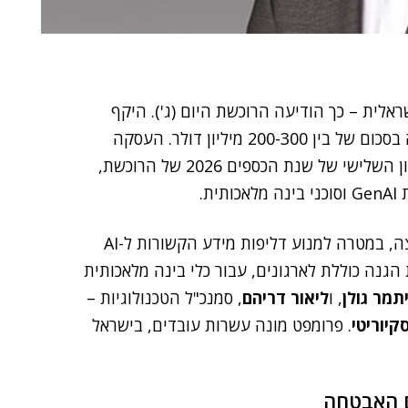
אלית – כך הודיעה הרוכשת היום (ג'). היקף
הרכישה לא נמסר, אולם גורמים בענף העריכו את גובהה בסכום של בין 200-300 מיליון דולר. העסקה
כוללת שילוב של מזומן ומניות, והיא צפויה להיסגר ברבעון השלישי של שנת הכספים 2026 של הרוכשת,
ת.
פרומפט פועלת בתחום אבטחת בינה מלאכותית בזמן ריצה, במטרה למנוע דליפות מידע הקשורות ל-AI
הגנה כוללת לארגונים, עבור כלי בינה מלאכותית
תמר גולן
, ו
ליאור דריהם
, סמנכ"ל הטכנולוגיות –
קיוריטי
. פרומפט מונה עשרות עובדים, בישראל
ם האבטחה