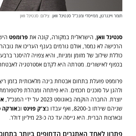
תומר ויינגרטן, ממייסדי ומנכ"ל סנטינל וואן.
צילום: סנטינל וואן
סנטינל וואן
, הישראלית במקורה, קונה את
פרומפט
הישר
בכפוף לאישורים. מטרתה היא לקדם אסטרטגיה לאבטחת GenAI וסוכני בינה מלאכותי
ולהגן על סוכנים חכמים. היא פיתחה ומנהלת פלטפורמת 
יוצרת. החברה הוקמה באוגוסט 2023 על ידי המנכ"ל,
אי
שניהם שירתו ב-8200, ואף עבדו ב
צ'ק פוינט
וב
אורקה ס
ובארצות הברית. היא גייסה עד כה כ-23 מיליון דולר.
פתרון לאחד האתגרים הדחופים ביותר בתחו