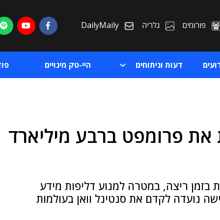
פורומים
גלריה
DailyMaily
ועים
דעות וניתוחים
היי-טק מינויים
פו
ת את פרומפט ברבע מיליארד
ת
ת
בזמן ריצה, במטרה למנוע דליפות מידע
ם ● הרכישה נועדה לקדם את סנטינל וואן בעולמות