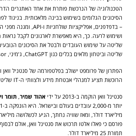
הטכנולוגיה של הנרכשת פותרת את אחד האתגרים הדחו
הסיכונים הגלומים בשימוש בבינה מלאכותית. בניגוד לפ
שליטה וביטחון מלאים בכלים כגון ChatGPT, ג'מיני, Claude ,Cursor ומודלים מותאמים אישית.
הרוכשת תציע למנהלי אבטחת מידע ולצוותי ה-IT שליטה מלאה על תהליך האימוץ של AI בארגון.
סנטינל וואן הוקמה ב-2013 על ידי
אהוד שמיר
,
תומר ויי
פורסם כי פאלו אלטו תרכוש את סנטינל וואן, אולם לבסו
תמורת 25 מיליארד דולר.