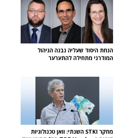
הנחת היסוד שעליה נבנה הניהול
המודרני מתחילה להתערער
מחקר STKI השנתי: וואן טכנולוגיות