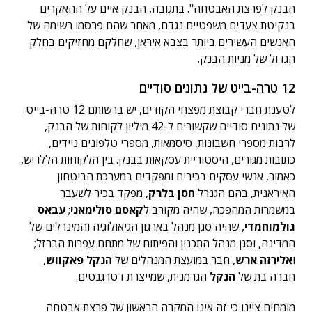
הבנק לפרצת האבטחה". בתגובה, הבנק איים על ההאקרים
בנקיטת צעדים משפטיים נגדם, מאחר שהם פרסמו רשימה של
האנשים העשירים ביותר בצבא איראן, שחלקם מחזיקים בחלק
הגדול של מניות הבנק.
12 טרה-בייט של נתונים סודיים
לטענת חברי קבוצת מפצחי הקודים, יש ברשותם 12 טרה-בייט
של נתונים סודיים שקשורים ל-42 מיליון לקוחות של הבנק,
לרבות מספרי חשבונות, סיסמאות, מספרי טלפונים ניידים,
כתובות מגורים, היסטוריית עסקאות בבנק. בין הלקוחות הללו יש,
כאמור, אנשי עסקים בכירים ומפקדים במערכת הביטחון
האיראנית, בהם הגנרל
חסן בלרק
, מפקד בכיר לשעבר
במשמרות המהפכה, שהיה מקורב ל
קאסם סולימאני
;
עבאס
גולמוחמדי
, שהיה סגן מנהל בארגון הגיאולוגיה והמינרלים של
המדינה, וסגן מנהל התכנון והפיתוח של מתחם עפרות הברזל;
ו
אלירזה ארש
, חבר במועצת המנהלים של
הנקל פאקווש
,
חברה בת של
הנקל
הגרמנית, שמייצרת דטרגנטים.
מומחים ציינו כי זה אינו המקרה הראשון של פרצת אבטחה