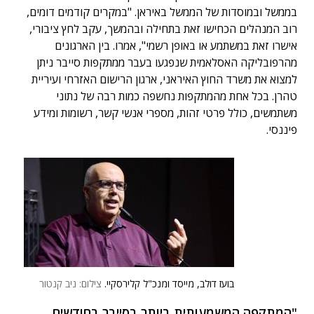
בממשל ובמוסדות של הממשל באיראן. "במקרים קודמים דומים,
רוב המנהלים הכחישו זאת בתחילה ובהמשך, עקב לחץ ציבורי,
אישרו זאת במשתמע או באופן רשמי", אמרו. בין הארגונים
מהרפובליקה האסלאמית שנפגעו בעבר ממתקפות סייבר ניתן
למצוא את משרד החוץ האיראני, ארגון הרישום האזרחי ועיריית
טהרן. בכל אחת מהמתקפות נחשפה כמות רבה של נתוני
משתמשים, כולל פרטי זהות, מספרי אנשי קשר, רשומות ומידע
פיננסי.
בועז דולב, מייסד ומנכ"ל קלירסקיי.
צילום: ניב קנטור
"המתקפה המשמעותית ביותר בסייבר בחודשים