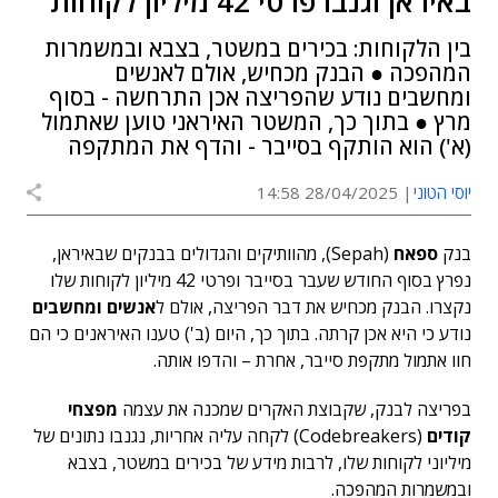
באיראן וגנבו פרטי 42 מיליון לקוחות
בין הלקוחות: בכירים במשטר, בצבא ובמשמרות
המהפכה ● הבנק מכחיש, אולם לאנשים
ומחשבים נודע שהפריצה אכן התרחשה - בסוף
מרץ ● בתוך כך, המשטר האיראני טוען שאתמול
(א') הוא הותקף בסייבר - והדף את המתקפה
יוסי הטוני
28/04/2025 14:58
בנק
ספאח
(Sepah), מהוותיקים והגדולים בבנקים שבאיראן,
נפרץ בסוף החודש שעבר בסייבר ופרטי 42 מיליון לקוחות שלו
נקצרו. הבנק מכחיש את דבר הפריצה, אולם ל
אנשים ומחשבים
נודע כי היא אכן קרתה. בתוך כך, היום (ב') טענו האיראנים כי הם
חוו אתמול מתקפת סייבר, אחרת – והדפו אותה.
בפריצה לבנק, שקבוצת האקרים שמכנה את עצמה
מפצחי
קודים
(Codebreakers) לקחה עליה אחריות, נגנבו נתונים של
מיליוני לקוחות שלו, לרבות מידע של בכירים במשטר, בצבא
ובמשמרות המהפכה.