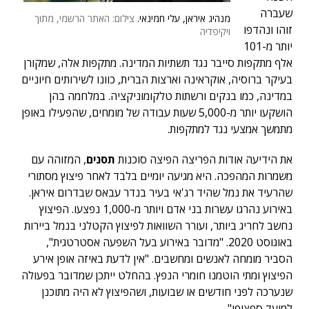
שעברה
מנהיג איראן, עלי חמינאי.
צילום: האתר הרשמי, מתוך
זוהו ונהדפו
ויקיפדיה
יותר מ-101
אלף מתקפות סייבר נגד תשתיות המדינה. מתקפות אלה, שמקורן
בעיקר ברוסיה, אוקראינה וארצות הברית, כוונו לשירותים חיוניים
במדינה, כמו בנקים ורשתות טלקומוניקציה. במלחמה בהן
הושקעו יותר מ-5,000 שעות עבודה של מומחים, שהפעילו באופן
מתמשך אמצעי נגד למתקפות.
את הידיעה אודות הפריצה הפיצה סוכנות
תסנים
, המזוהה עם
משמרות המהפכה. היא מגיעה יומיים בלבד לאחר פיצוץ מסתורי
שהרעיד את נמל שהיד רג'אי בעיר בנדר עבאס שבדרום איראן.
באירוע נהרגו עשרות בני אדם ויותר מ-1,000 נפצעו. הפיצוץ
נחשב לחריג ביותר, ועורר השוואות לפיצוץ הקטלני בנמל ביירות
באוגוסט 2020. "מדובר באירוע בעל השפעה אסטרטגית",
הסביר מומחה לאנשים ומחשבים. "אין לדעת באיזה אופן אירע
הפיצוץ ומתי הוטמנו חומרי הנפץ. בהחלט ייתכן שמדובר בפעולה
שנערכה לפני חודשים או שבועות, ושהפיצוץ לא היה מתוכנן
למועד ספציפי".