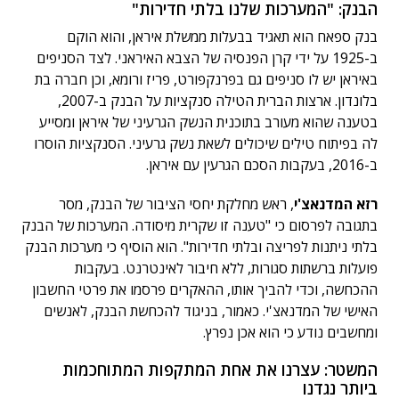
הבנק: "המערכות שלנו בלתי חדירות"
בנק ספאח הוא תאגיד בבעלות ממשלת איראן, והוא הוקם
ב-1925 על ידי קרן הפנסיה של הצבא האיראני. לצד הסניפים
באיראן יש לו סניפים גם בפרנקפורט, פריז ורומא, וכן חברה בת
בלונדון. ארצות הברית הטילה סנקציות על הבנק ב-2007,
בטענה שהוא מעורב בתוכנית הנשק הגרעיני של איראן ומסייע
לה בפיתוח טילים שיכולים לשאת נשק גרעיני. הסנקציות הוסרו
ב-2016, בעקבות הסכם הגרעין עם איראן.
רזא המדנאצ'י
, ראש מחלקת יחסי הציבור של הבנק, מסר
בתגובה לפרסום כי "טענה זו שקרית מיסודה. המערכות של הבנק
בלתי ניתנות לפריצה ובלתי חדירות". הוא הוסיף כי מערכות הבנק
פועלות ברשתות סגורות, ללא חיבור לאינטרנט. בעקבות
ההכחשה, וכדי להביך אותו, ההאקרים פרסמו את פרטי החשבון
האישי של המדנאצ'י. כאמור, בניגוד להכחשת הבנק, לאנשים
ומחשבים נודע כי הוא אכן נפרץ.
המשטר: עצרנו את אחת המתקפות המתוחכמות
ביותר נגדנו