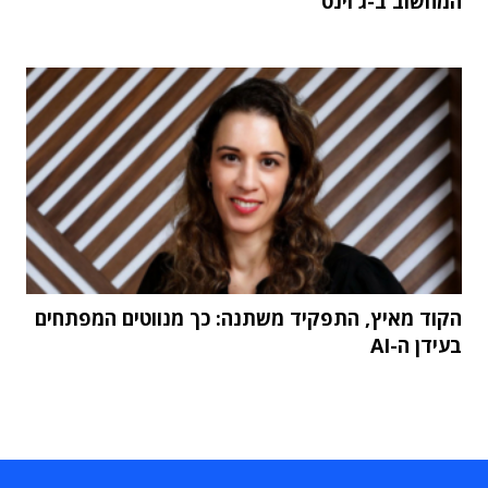
המחשוב ב-ג'וינט
הקוד מאיץ, התפקיד משתנה: כך מנווטים המפתחים
בעידן ה-AI