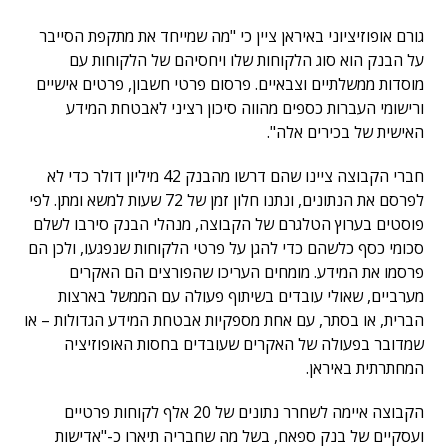
גורם אופוזיציוני באיראן ציין כי "מה שמייחד את מתקפת הסייבר
על הבנק הוא סוג הלקוחות שלו ויחסיהם של הלקוחות עם
מוסדות ממשלתיים וצבאיים. פרסום פרטי חשבון, פרטים אישיים
ורישומי העברות כספים מהווה סיכון רציני לאבטחת המידע
האישית של בכירים אלה".
חברי הקבוצה ציינו שהם דרשו מהבנק 42 מיליון דולר כדי לא
לפרסם את הנתונים, ונתנו חלון זמן של 72 שעות למשא ומתן. לפי
פוסטים בערוץ הטלגרם של הקבוצה, מנהלי הבנק סירבו לשלם
סכומי כסף כלשהם כדי להגן על פרטי הלקוחות שנפגעו, ולכן הם
פרסמו את המידע. מומחים העריכו שהפורצים הם האקרים
מערביים, שאולי עובדים בשיתוף פעולה עם הממשל בארצות
הברית, או בסתר, עם אחת מספקיות אבטחת המידע הגדולות – או
שמדובר בפעולה של האקרים שעובדים בחסות האופוזיציה
המחתרתית באיראן.
הקבוצה איימה לשחרר נתונים של 20 אלף לקוחות פרטיים
ועסקיים של בנק ספאח, בשל מה שחבריה תיארו כ-"אדישות