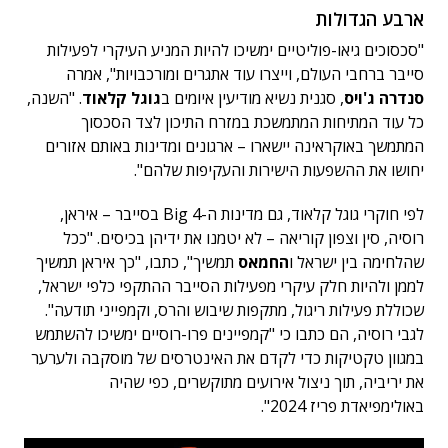
ארבע הגדולות
"סכסוכים גיאו-פוליטיים ימשיכו להיות המניע העיקרי לפעילות
סייבר ברחבי העולם, וייצרו עוד אתגרים ומורכבויות", אמרה
סנדרה ג'ויס
, סגנית נשיא מודיעין איומים ב
גוגל קלאוד
. "השנה,
כל עוד המתיחות המתמשכת במזרח התיכון לצד הסכסוך
המתמשך באוקראינה יישארו – ארגונים ומדינות באותם אזורים
יחושו את ההשפעות הישירות והעקיפות שלהם".
לפי חוקרי גוגל קלאוד, גם מדינות ה-Big 4 בסייבר – איראן,
רוסיה, סין וצפון קוריאה – לא יטמנו את ידיהן בכיסים. "ככל
שהלחימה בין ישראל ו
החמאס
תמשיך", כתבו, "כך איראן תמשיך
לממן ולהיות חלק עיקרי מפעילות הסייבר ההתקפי כלפי ישראל,
שכוללת פעילות ריגול, מתקפות שיבוש והרס, וקמפייני תודעה".
לגבי רוסיה, הם כתבו כי "קמפיינים פרו-רוסיים ימשיכו להשתמש
במגוון טקטיקות כדי לקדם את האינטרסים של מוסקבה ולערער
את יריביה, תוך ניצול אירועים מתוקשרים, כפי שהיה
באולימפיאדת פריז 2024".