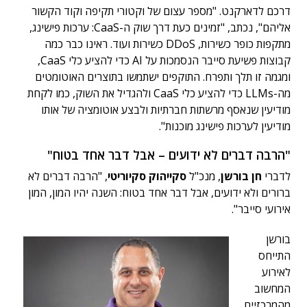
דרכם לדארקנט. "מספר עצום של וקטורי תקיפה וקוד הקשור
אליהם", נכתב, "זמינים כעת דרך שוק ה-CaaS: ערכות פישינג,
מתקפות כופר כשירות, DDoS כשירות ועוד. ראינו כבר כמה
קבוצות פשיעת סייבר הנסמכות על AI כדי להציע כלי CaaS,
ומגמה זו תלך ותפרח. התוקפים ישתמשו בתוצרים האוטומטים
מה-LLMs כדי להציע כלי CaaS ולהגדיל את השוק, כמו לקחת
מודיעין שנאסף מרשתות חברתיות ולבצע אוטומציה של אותו
מודיעין לערכות פישינג מוכנות".
"הרבה דברים לא ידועים – אבל דבר אחד בטוח"
לדברי
חן בורשן
, מנכ"ל
סקייהוק סקיוריטי
, "הרבה דברים לא
ברורים ולא ידועים, אבל דבר אחד בטוח: השנה יהיו המון, המון
אירועי סייבר".
בורשן
התייחס
לאירוע
המחשוב
מהמרכזיים