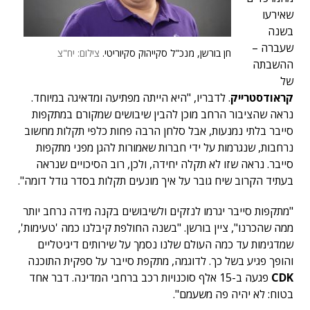
שאירעו
בשנה
שעברה –
חן בורשן, מנכ"ל סקייהוק סקיוריטי.
צילום: יח"צ
ההשבתה
של
קראודסטרייק
. לדבריו, "היא הייתה מפתיעה ומדאיגה במיוחד.
נראה שהציבור הרחב מוכן להבין שיבושים שמקורם במתקפות
סייבר בלתי נמנעות, אבל סלחן הרבה פחות כלפי תקלות מחשוב
נרחבות, שנגרמות על ידי חברות שאמורות להגן מפני מתקפות
סייבר. נראה שזו לא תקלה יחידה, ולכן, רוב הסיכויים שנראה
בעתיד הקרוב שיח גובר על איך מונעים תקלות בסדר גודל דומה".
"מתקפות סייבר יגרמו לנזקים ולשיבושים בקנה מידה נרחב יותר
ממה שהכרנו", ציין בורשן. "בשנה החולפת קיבלנו כמה 'טעימות',
שמדגימות עד כמה העולם שלנו נסמך על שירותים דיגיטליים
והופך פגיע בשל כך. לדוגמה, מתקפת סייבר על ספקית התוכנה
CDK
פגעה ב-15 אלף סוכנויות רכב ברחבי המדינה. דבר אחד
בטוח: לא יהיה פה משעמם".