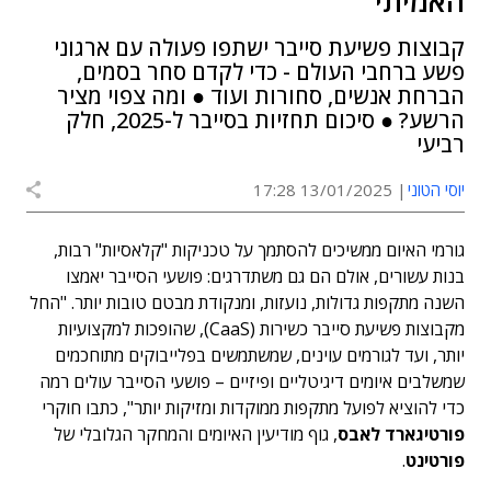
האמיתי
קבוצות פשיעת סייבר ישתפו פעולה עם ארגוני
פשע ברחבי העולם - כדי לקדם סחר בסמים,
הברחת אנשים, סחורות ועוד ● ומה צפוי מציר
הרשע? ● סיכום תחזיות בסייבר ל-2025, חלק
רביעי
יוסי הטוני
13/01/2025 17:28
גורמי האיום ממשיכים להסתמך על טכניקות "קלאסיות" רבות,
בנות עשורים, אולם הם גם משתדרגים: פושעי הסייבר יאמצו
השנה מתקפות גדולות, נועזות, ומנקודת מבטם טובות יותר. "החל
מקבוצות פשיעת סייבר כשירות (CaaS), שהופכות למקצועיות
יותר, ועד לגורמים עוינים, שמשתמשים בפלייבוקים מתוחכמים
שמשלבים איומים דיגיטליים ופיזיים – פושעי הסייבר עולים רמה
כדי להוציא לפועל מתקפות ממוקדות ומזיקות יותר", כתבו חוקרי
פורטיגארד לאבס
, גוף מודיעין האיומים והמחקר הגלובלי של
פורטינט
.