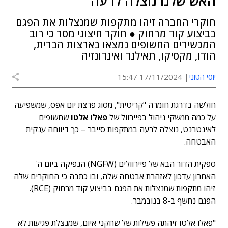
האש שלנו נוצלה לרעה
חוקרי החברה זיהו מתקפות שמנצלות את הפגם
בביצוע קוד מרחוק ● חוקר חיצוני מסר כי רוב
המכשירים החשופים נמצאו בארצות הברית,
הודו, מקסיקו, תאילנד ואינדונזיה
יוסי הטוני
17/11/2024 15:47
חולשה בדרגת חומרה "קריטית", מסוג פרצת יום אפס, שמשפיעה
על כמה ממשקי ניהול בפיירוול של
פאלו אלטו
שחשופים
לאינטרנט, נוצלה לרעה במתקפות סייבר – כך דיווחה ענקית
האבטחה.
ספקית הדור הבא של פיירוולים (NGFW) הנפיקה ביום ה'
האחרון עדכון לאזהרת אבטחה שלה, ובו כתבה כי החוקרים שלה
זיהו מתקפות שמנצלות את הפגם בביצוע קוד מרחוק (RCE).
הפגם נחשף ב-8 בנובמבר.
"פאלו אלטו זיהתה פעילות של שחקני איום, שמנצלת פגיעות לא