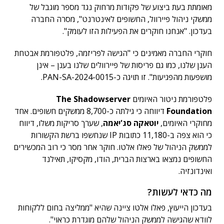
מאומתת בעת ביצוע של פקודות מרחוק נגד מספר מוגבל של
ממשקי ניהול פיירוול, החשופים לאינטרנט", מסרה החברה
בעדכון. "אנחנו חוקרים את הפעילות הזו לעומק".
חוקרי החברה מאמינים כי "הגישה לפריזמה, פלטפורמת אבטחת
הענן שלנו, כמו גם פריסות של פיירוולים שלנו בענן – אינן
מושפעות מהפגיעות". זו תויגה כ-PAN-SA-2024-0015.
פלטפורמת ניטור האיומים
The Shadowserver
Foundation
דיווחה כי גילתה כ-8,700 ממשקים חשופים. אחד
מחוקרי האיומים,
יוטאקה סג'יאמה
, שערך סריקות משלו, דיווח
כי הוא צפה ב-11,180 כתובות IP שנחשפו ברשת הקשורות
לממשק הניהול של פאלו אלטו. חוקר אחר מסר כי רוב המכשירים
החשופים נמצאו בארצות הברית, הודו, מקסיקו, תאילנד
ואינדונזיה.
מה כדאי לעשות?
בעדכון הייעוץ, פאלו אלטו ציינה שהיא "ממליצה בחום ללקוחות
לוודא שהגישה לממשק הניהול שלהם מוגדרת כראוי".