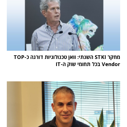
מחקר STKI השנתי: וואן טכנולוגיות דורגה כ-TOP
Vendor בכל תחומי שוק ה-IT