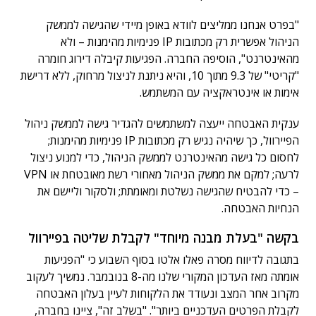
"בפרט אנחנו ממליצים לוודא באופן מיידי שהגישה לממשק
הניהול אפשרית רק מכתובות IP פנימיות מהימנות – ולא
מהאינטרנט", הוסיפה החברה. הפגיעות קיבלה דירוג חומרה
"קריטי" של 9.3 מתוך 10, והיא ניתנת לניצול מרחוק, ללא דרישת
אימות או אינטראקציה עם המשתמש.
ענקית האבטחה ייעצה למשתמשים להגדיר גישה לממשק ניהול
הפיירוול, כך שיהיה נגיש רק מכתובות IP פנימיות מהימנות;
לחסום כל גישה מהאינטרנט לממשק הניהול, כדי למנוע ניצול
לרעה; למקם את ממשק הניהול מאחורי רשת מאובטחת או VPN
– כדי להבטיח שהגישה נשלטת ומאומתת; ולסקור וליישם את
הנחיות האבטחה.
בקשה "בעלת מבנה מיוחד" לקבלת שליטה בפיירוול
בתגובה לדיווח מסרה פאלו אלטו בסוף השבוע כי "הפגיעות
אומתה מאז העדכון המקורי שלנו מה-8 בנובמבר. נמשיך לעקוב
מקרוב אחר המצב ונעודד את הלקוחות לעיין בעלון האבטחה
לקבלת הפרטים העדכניים ביותר". "בשלב זה", ציינו בחברה,