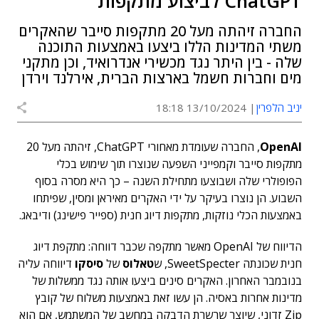
ChatGPT לביצוע מתקפות
החברה זיהתה מעל 20 מתקפות סייבר שהאקרים
משתי המדינות הללו ביצעו באמצעות התוכנה
שלה - בין היתר נגד מכשירי אנדרואיד, וכן מתקני
מים וחברות חשמל בארצות הברית, אירלנד וירדן
יניב הלפרין
13/10/2024 18:18
OpenAI
, החברה שעומדת מאחורי ChatGPT, זיהתה מעל 20
מתקפות סייבר וקמפייני השפעה שנוצרו תוך שימוש בכלי
הפופולרי שלה ושבוצעו מתחילת השנה – כך היא מסרה בסוף
השבוע. הן נוצרו בעיקר על ידי האקרים מאיראן ומסין, שפיתחו
באמצעות הכלי נוזקות, מתקפות דיוג חנית (ספייר פישינג) ודיבאג.
הדיווח של OpenAI מאשר מתקפה שכבר דווחה: מתקפת דיוג
חנית שכונתה SweetSpecter, ש
טאלוס
של
סיסקו
דיווחה עליה
בנובמבר האחרון. האקרים סינים ביצעו אותה נגד ממשלות של
מדינות אחרות באסיה. הן עשו זאת באמצעות משלוח של קובץ
Zip זדוני, שיוצר שרשרת הדבקה במחשב של המשתמש, אם הוא