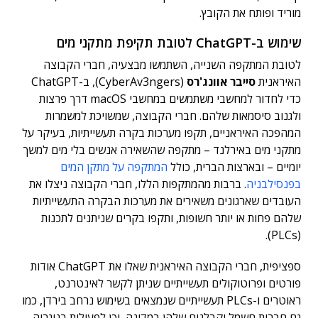
מוריד ופותח את הקובץ.
שימוש ב-ChatGPT לטובת תקיפת מתקני מים
לטובת המתקפה השנייה, השתמשו מבצעיה, חברי הקבוצה
האיראנית
סייבר אוונג'רס
(CyberAv3ngers), ב-ChatGPT
כדי לחדור למחשבי משתמשים במחשבי macOS דרך פרצות
ולגנוב סיסמאות שלהם. חברי הקבוצה, שמשויכת למשמרות
המהפכה האיראניים, תקפו מערכות בקרה תעשייתיות, בעיקר על
מתקני מים באירלנד – מתקפה שהשאירה אנשים בלי מים למשך
יומיים – ובארצות הברית, כולל
המתקפה על מתקן המים
בפנסילבניה
. ברבות מהמתקפות הללו, חברי הקבוצה ניצלו את
העובדים שארגונים משאירים את מערכות הבקרה התעשייתיות
שלהם פחות או יותר חשופות, ותקפו בקרים שניתנים לתכנות
(PLCs).
ספציפית, חברי הקבוצה האיראנית שאלו את ChatGPT אודות
פורטים ופרוטוקולים תעשייתיים שניתן לקשר לאינטרנט,
ראוטרים ו-PLCs תעשייתיים שנמצאים בשימוש נרחב בירדן, כמו
גם חברות חשמל וקבלנים שלהן במדינה, וכן לפעילות בניגריה.