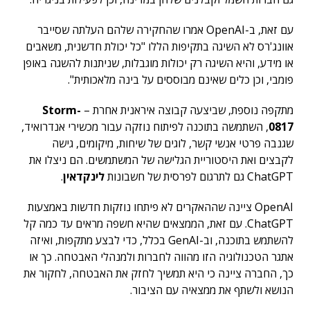
עם זאת, ב-OpenAI אמרו שהחקירה שלהם העלתה שסייבר
אוונג'רס לא השיגה בתקיפות הללו "כל יכולת חדשנית, משאבים
או מידע, והיא השיגה רק יכולות מוגבלות, שניתנות להשגה באופן
פומבי, וכן כלים שאינם מבוססים על בינה מלאכותית".
מתקפה נוספת, שביצעה קבוצה איראנית אחרת –
Storm-
0817
, השתמשה בתוכנה לפיתוח נוזקה עבור מכשירי אנדרואיד,
שגנבה פרטי אנשי קשר, לוגים של שיחות, מיקומים, גישה
לקבצים ואת היסטוריית הגלישה של המשתמשים. הם ניצלו את
ChatGPT גם לתרגום לפרסית של חשבונות
לינקדאין
.
OpenAI ציינה שההאקרים לא פיתחו נוזקות חדשות באמצעות
ChatGPT. עם זאת, הממצאים שהיא חשפה מראים עד כמה קל
להשתמש בתוכנה, וב-GenAI בכלל, כדי לבצע מתקפות, ואיזה
אתגר הטכנולוגיה הזו מהווה לחברות ולמנהלי האבטחה. כך או
כך, החברה ציינה כי היא תמשיך לחזק את האבטחה, לחקור את
הנושא ולשתף את ממצאיה עם הציבור.