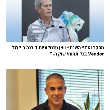
מחקר STKI השנתי: וואן טכנולוגיות דורגה כ-TOP
Vendor בכל תחומי שוק ה-IT