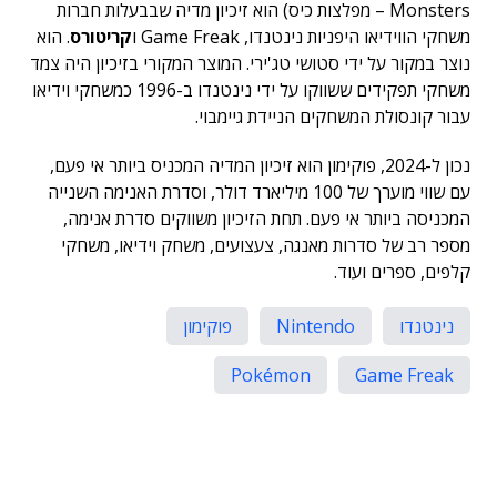
Monsters – מפלצות כיס) הוא זיכיון מדיה שבבעלות חברות
משחקי הווידיאו היפניות נינטנדו, Game Freak ו
קריטורס
. הוא
נוצר במקור על ידי סטושי טג'ירי. המוצר המקורי בזיכיון היה צמד
משחקי תפקידים ששווקו על ידי נינטנדו ב-1996 כמשחקי וידיאו
עבור קונסולת המשחקים הניידת גיימבוי.
נכון ל-2024, פוקימון הוא זיכיון המדיה המכניס ביותר אי פעם,
עם שווי מוערך של 100 מיליארד דולר, וסדרת האנימה השנייה
המכניסה ביותר אי פעם. תחת הזיכיון משווקים סדרת אנימה,
מספר רב של סדרות מאנגה, צעצועים, משחק וידיאו, משחקי
קלפים, ספרים ועוד.
נינטנדו
Nintendo
פוקימון
Pokémon
Game Freak