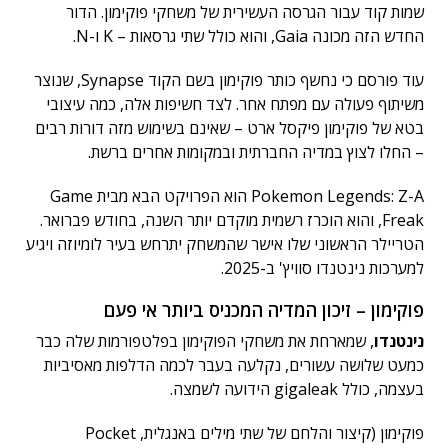
שמות קוד עבור הגרסה העשירית של משחקי פוקימון. הדור
החדש הזה מכונה Gaia, והוא כולל שתי גרסאות – K ו-N.
עוד פורסם כי נחשף כותר פוקימון בשם הקוד Synapse, שנוצר
משיתוף פעולה עם מפתח אחר. לצד חשיפות אלה, כמה עיצובי
בטא של פוקימון פיקסל ארט – שאינם בשימוש מזה דורות רבים
– החלו לצוץ במדיה החברתית ובמקומות אחרים ברשת.
Pokemon Legends: Z-A הוא הפרויקט הבא מבית Game
Freak, והוא הוכרז רשמית מוקדם יותר השנה, בחודש פברואר.
הטריילר הראשוני שלו אישר שהמשחק יתרחש בעיר לומיוזה ויגיע
למערכות נינטנדו סוויץ' ב-2025.
פוקימון – זיכון המדיה המכניס ביותר אי פעם
נינטנדו
, שמארחת את משחקי הפוקימון בפלטפורמות שלה כבר
כמעט שלושה עשורים, נקלעה בעבר לכמה הדלפות מאסיביות
בעצמה, כולל gigaleak הידועה לשמצה.
פוקימון (קיצור והלחם של שתי מילים באנגלית, Pocket