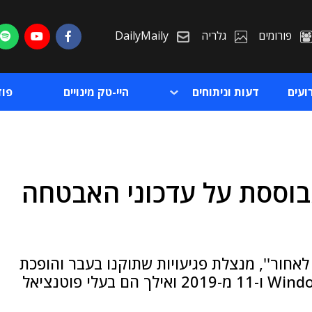
פורומים
גלריה
DailyMaily
ועים
דעות וניתוחים
היי-טק מינויים
פו
וססת על עדכוני האבטחה
ת
ת
לאחור'', מנצלת פגיעויות שתוקנו בעבר והופכת
אותן לכאלה שניתן לנצלן שוב ● שרתי Windows 10 ו-11 מ-2019 ואילך הם בעלי פוטנציאל