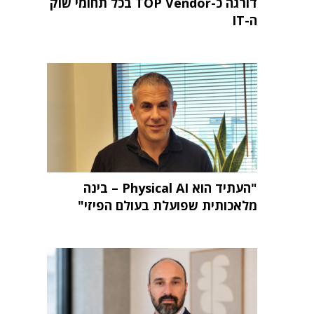
דורגה כ-TOP Vendor בכל תחומי שוק
ה-IT
"העתיד הוא Physical AI – בינה
מלאכותית שפועלת בעולם הפיזי"