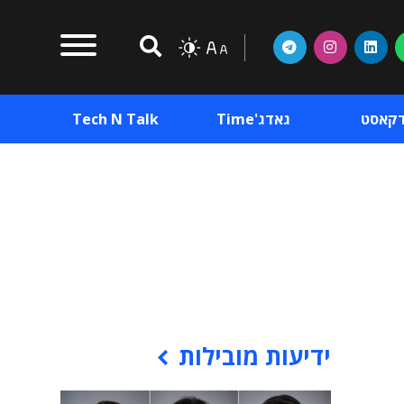
דקאסט
גאדג'Time
Tech N Talk
וכן פרסומי
תוכן פרסומי
וכן פרסומי
ידיעות מובילות