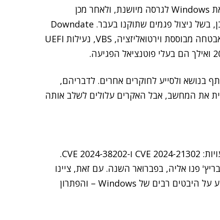
כלי התקיפה, שאותו כינו החוקרים Downdate, מחזיר את Windows לגרסה מיושנת, ולאחר מכן
ההאקרים יכולים להשיג שליטה מלאה על מערכת הקורבן, בשל ניצול פגמים שתוקנו בעבר. Downdate
יכול לעקוף אמצעי אבטחה כמו Windows Defender, אבטחה מבוססת וירטואליזציה, VBS, נעילות UEFI
תף בנושא ולסייע לחוקרים אחרים. לדבריהם,
ית את המחשב, אבל האקרים עלולים לשלב אותה
בהדרכה לטיפול באיום, מיקרוסופט ציינה את שתי הפגיעויות: CVE 2024-21302 ו-CVE 2024-38202.
ץ' פנו אליה, בפברואר השנה. עם זאת, ציינו
החוקרים, "התהליך הוא איטי, כיוון ש-Downdate משפיע על היבטים רבים של Windows – והפתרון