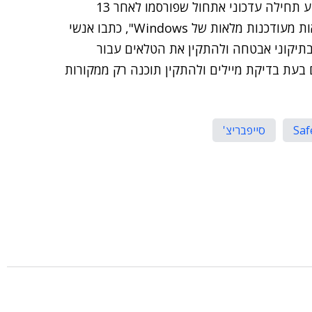
מיקרוסופט ממליצה למשתמשים ולמנהלי מערכת להטמיע תחילה עדכוני אתחול שפורסמו לאחר 13
באוגוסט השנה. "על אף ש-Downdate משפיע על גרסאות מעודכנות מלאות של Windows", כתבו אנשי
תיקוני אבטחה ולהתקין את הטלאים עבור
בעת בדיקת מיילים ולהתקין תוכנה רק ממקורות
Saf
סייפבריצ'