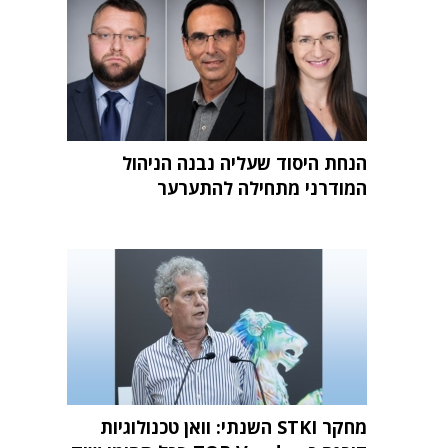
הנחת היסוד שעליה נבנה הניהול
המודרני מתחילה להתערער
מחקר STKI השנתי: וואן טכנולוגיות