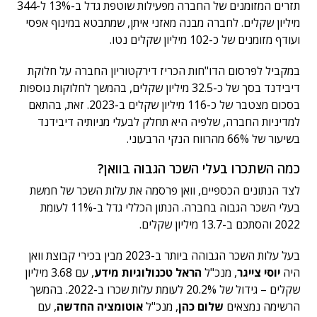
תזרים המזומנים של החברה מפעילות שוטפת גדל ב-13% ל-344
מיליון שקלים. לחברה מבנה מאזני איתן, שמתבטא במינוף אפסי
ועודף מזומנים של כ-102 מיליון שקלים נטו.
במקביל לפרסום הדו"חות הכריז דירקטוריון החברה על חלוקת
דיבידנד בסך של כ-32.5 מיליון שקלים, בהמשך לחלוקות נוספות
בסכום מצטבר של כ-116 מיליון שקלים ב-2023. זאת, בהתאם
למדיניות החברה, שלפיה היא תחלק לבעלי מניותיה דיבידנד
בשיעור של 66% מהרווח הנקי הרבעוני.
כמה השתכרו בעלי השכר הגבוה בוואן?
לצד הנתונים הכספיים, וואן פרסמה את עלות השכר של חמשת
בעלי השכר הגבוה בחברה. הנתון הכללי גדל ב-11% לעומת
2022 והסתכם ב-13.7 מיליון שקלים.
בעל עלות השכר הגבוהה ביותר ב-2023 מבין בכירי קבוצת וואן
היה
יוסי צייגר
, מנכ"ל
הראל טכנולוגיות מידע
, עם 3.68 מיליון
שקלים – גידול של 20.2% לעומת עלות שכרו ב-2022. בהמשך
הרשימה נמצאים
שלום כהן
, מנכ"ל
אוטומציה החדשה
, עם