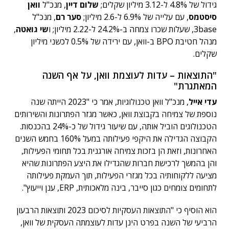
גידול של 4.8% ל-3.12 מיליון שקלים;
שלום דיין
, מנכ"ל
וואן
סיסטמס
, עם עלייה של 6.9% ל-2.6 מיליון;
סער רם
, מנכ"ל
3base, שעלות שכרו צמחה ב-24.2% ל-2.22 מיליון; ו
שי גואטה
,
מנהל חטיבת BPO ב-וואן, עם ירידה של 0.5% לכשני מיליון
שקלים.
"התוצאות – עדות לעוצמת וואן, על אף השנה
המאתגרת"
עדי אייל
, מנכ"ל וואן טכנולוגיות, אמר כי "2023 הייתה שנה
נוספת של צמיחה בקבוצת וואן, כאשר מגזר הפתרונות והשירותים
הטכנולוגים הוביל אותה, עם שיעור גידול של כ-24% בהכנסות.
הקבוצה הגדילה את היקפי פעילותה במעל 160% בחמש השנים
האחרונות, וזאת הן בזכות צמיחה אורגנית בכל תחומי הפעילות,
והן בהמשך לרכישת חברות שהגדילו את היצע הפתרונות שהיא
מציעה ללקוחותיה בכל מגזרי הפעילות, תוך העמקת פעילותה
לתחומים צומחים כגון סייבר, בינה מלאכותית, ERP, ענן וייעוץ".
הוא הוסיף כי "התוצאות העסקיות לסיכום 2023 ותוצאות הרבעון
הרביעי של השנה בפרט הינן עדות לעוצמתה העסקית של וואן,