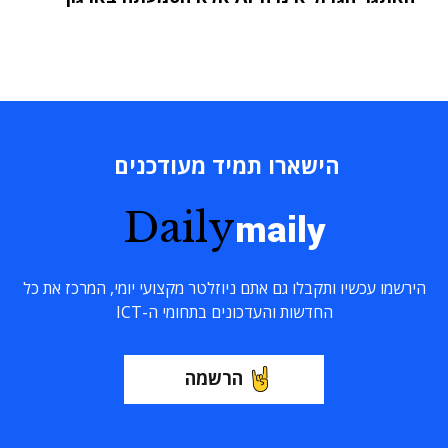
הישארו תמיד מעודכנים
Daily
maily
הירשמו עכשיו ותקבלו גם אתם ניוזלטר מקצועי יומי, המרכז את כל
החדשות והעדכונים בתחומי ה-ICT
הרשמה