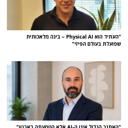
"העתיד הוא Physical AI – בינה מלאכותית
שפועלת בעולם הפיזי"
"האתגר הגדול אינו ה-AI אלא הטמעתה בארגון"