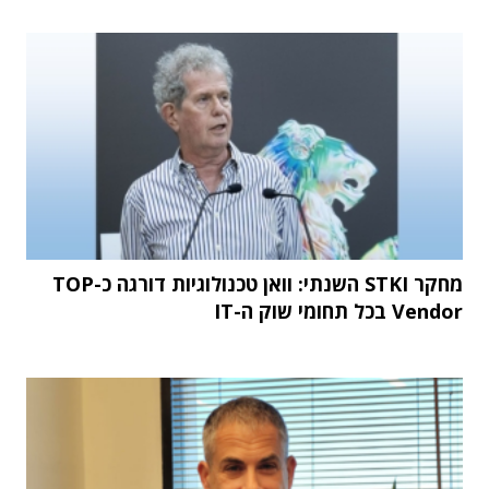
מחקר STKI השנתי: וואן טכנולוגיות דורגה כ-TOP
Vendor בכל תחומי שוק ה-IT