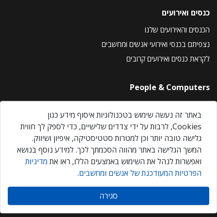
כנסים ואירועים
הכנסים והאירועים שלנו
נצפיתם בכנסי ואירועי אנשים ומחשבים
לקראת כנסים ואירועים קרובים
People & Computers
About Us
באתר זה נעשה שימוש בטכנולוגיות איסוף מידע כגון
Privacy Policy
Cookies, לרבות על ידי צדדים שלישיים, כדי לספק לך חווית
Contact Us
גלישה טובה יותר וכן למטרות סטטיסטיקה, איפיון ושיווק.
Our Events
המשך הגלישה באתר מהווה הסכמתך לכך. למידע נוסף בנושא
ואפשרות לנהל את השימוש באמצעים הללו, ראו את
מדיניות
הפרטיות המעודכנת של אנשים ומחשבים
.
אנשים ומחשבים © 2026 – כל הזכויות שמורות
סגירה
Created by