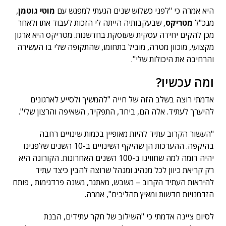
היא אמרה כי "לפני כשלוש שנים הגעתי למפגש עם
מוטי גוטמן
,
מנכ"ל
מטריקס
, שבעקבותיה הייתה לי הזכות לעבוד אתו ולאחר
מכן להקים יחידה עסקית שעוסקת בחדשנות. מטריקס היא ארגון
מקצועי, מוכוון מטרה, מוביל בתחומו, שהתקופה שלי בו העשירה
והרחיבה את היכולות שלי".
ומה עכשיו?
אדמתי רוצה בשלב הזה של חייה "להמשיך ולסייע לארגונים
להיערך לעתיד. אלה הם, ביחד, התפקיד, השאיפה והרצון שלי".
"העשור הקרוב עתיד להיות מאופיין בכמות שינויים רחבה
בהיקפה. ההערכות הן שהיקף השינויים ב-10 השנים שלפנינו
יהיה דומה למה שחווינו ב-100 השנים האחרונות. הקורונה היא
רק קריאת כיוון לכל מנהיג ומנהל שרוצה להבין כיצד עתיד
להיראות העתיד הקרוב – משבש, מאתגר, משנה פרדגימות , פותח
הזדמנויות חדשות ומאיץ תהליכים", אמרה.
לסיום ציינה אדמתי כי "השילוב של חקר עתידים, הבנת