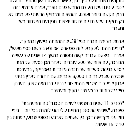
בתקופה מיוחדת של בין לבין, כאשר העולם הישן מתחיל להיעלם
לנגד עינינו ואילו העולם החדש טרם נוצר", אמרה אדמתי. "זה
הזמן הקשה ביותר ואולם, האמיצים ומרחיקי הראות יצאו ממנו לא
רק חזקים, אלא גם עם יכולות יוצאות דופן ועם הצלחות מעל
ומעבר".
אדמתי הקימה חברה בגיל 28, שהתמחתה בייעוץ ובמחקר.
"בימים ההם, לא קראו לזה סטארט-אפ ולא ביקשנו כסף מאיש",
אמרה. "ביצענו עבודה קשה ומסורה במשך 14 שנים של עשייה
מבורכת, עם צוות של 200 עובדים. לאחר מכן נסעתי על מנת
לסייע בניהול פעילות של חברה גלובלית באפריקה, במערכת
שכללה 30 משרדים ו-3,000 עובדים. עם החזרה לארץ בניתי
ארגון שפעל ב-'צל' ושההמלצות לגביו עברו מפה לאוזן. הארגון
סייע ללקוחות לבצע שינוי מקיף ומעמיק".
"לפני כ-11 שנים נחשפתי לעולם הטכנולוגיה והתאהבתי",
סיפרה. "שיניתי את סגנון החיים שלי ואני לומדת בכל יום – בימי
חול אני מקדישה לכך בין שעתיים לארבע ובסופי שבוע, לפחות בין
10 ל-15 שעות".