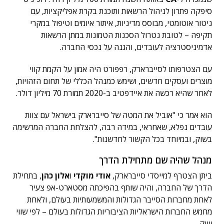
סיפקה פתרון לניהול הרשאות ותוכנת בקרת אפליקציות, עם
ניטור אוטומטי, מבוסס מדיניות, איתור איומים וטיפול במקרי
תקיפה – לטובת נטרול הסכנות הטמונות במתן הרשאות
אדמיניסטרציה לעובדים, והגנה על נכסי החברה.
עם הצטרפותו לסייברארק, רפפורט היה אמון על הקמת קווי
מוצרים ועסקים חדשים, ושימש כמנהל הכללי של תחום הזהויות,
לאחר שהיא רכשה את איידפטיב ב-2020 תמורת 70 מיליון דולר.
הוא אמר כי "אוביל את המטה של סייברארק בישראל עם צוות
עובדים נפלא, שאחראי, במידה רבה, להצלחת החברה המרשימה
בשוק, ובמיוחד בכל הקשור לחדשנות".
מנהל שהיה שם מתחילת הדרך
ביתן הצטרף למייסדי סייברארק,
אודי מוקדי
ו
אלון כהן
, בתחילת
הדרך של החברה, והיה שותף בהפיכתה מסטארט-אפ צעיר
לאחת מחברות הסייבר הגדולות והמשמעותיות בעולם, ולאחת
מחמש החברות הישראליות הציבוריות הגדולות בעולם – לפי שווי
שוק.