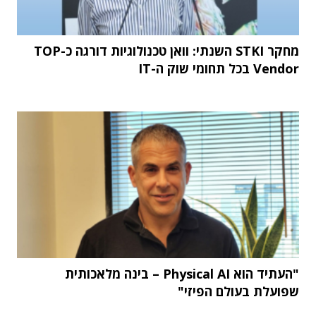
מחקר STKI השנתי: וואן טכנולוגיות דורגה כ-TOP
Vendor בכל תחומי שוק ה-IT
"העתיד הוא Physical AI – בינה מלאכותית
שפועלת בעולם הפיזי"