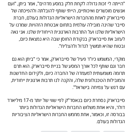
"הייתה לי זכות גדולה לקחת חלק במסע מדהים", אמר ביתן, "ועם
אנשים מוכשרים ואיכותיים, הייתי שותף להובלתה ולהפיכתה של
סייברארק לאחת מהחברות הישראליות הגדולות בעולם, חברת
סייבר שהינה מובילה עולמית בתחום אבטחת הזהויות. שמרנו על
הישראליות שלנו ועל התרבות הארגונית הייחודית שלנו. אני גאה
לעזוב את סייברארק בנקודת החוסן שבה היא נמצאת כיום,
ובטוח שהיא תמשיך לגדול ולהצליח".
מוקדי, המשמש כיו"ר פעיל של סייברארק, אמר כי "ביתן הוא גם
חבר וגם שותף לכל אורך המסע של בניית סייברארק. הוא תרם
תרומה משמעותית למעמדה של החברה כיום, ולקידום החדשנות
והמובילות הטכנולוגית שלה, והקנה לנו תרבות ארגונית ייחודית,
עם דגש על צמיחה בישראל".
סייברארק נסחרת כיום בנאסד"ק לפי שווי של יותר מ-17 מיליארד
דולר, והיא אחת משלוש החברות הישראליות הגדולות ביותר
בבורסה זו, וכאמור, אחת מחמש החברות הישראליות הציבוריות
הגדולות בעולם.