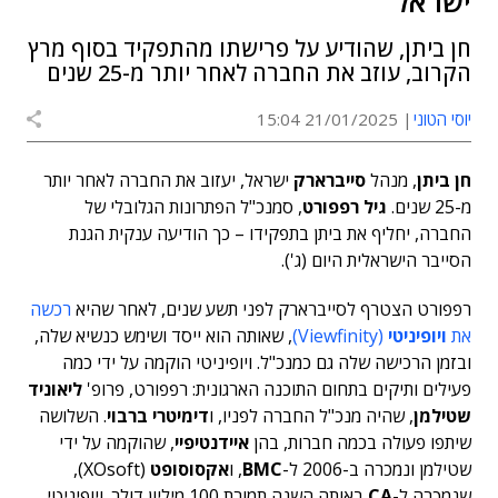
ישראל
חן ביתן, שהודיע על פרישתו מהתפקיד בסוף מרץ
הקרוב, עוזב את החברה לאחר יותר מ-25 שנים
יוסי הטוני
21/01/2025 15:04
חן ביתן
, מנהל
סייברארק
ישראל, יעזוב את החברה לאחר יותר
מ-25 שנים.
גיל רפפורט
, סמנכ"ל הפתרונות הגלובלי של
החברה, יחליף את ביתן בתפקידו – כך הודיעה ענקית הגנת
הסייבר הישראלית היום (ג').
רפפורט הצטרף לסייברארק לפני תשע שנים, לאחר שהיא
רכשה
את
ויופיניטי
(Viewfinity)
, שאותה הוא ייסד ושימש כנשיא שלה,
ובזמן הרכישה שלה גם כמנכ"ל. ויופיניטי הוקמה על ידי כמה
פעילים ותיקים בתחום התוכנה הארגונית: רפפורט, פרופ'
ליאוניד
שטילמן
, שהיה מנכ"ל החברה לפניו, ו
דימיטרי ברבוי
. השלושה
שיתפו פעולה בכמה חברות, בהן
איידנטיפיי
, שהוקמה על ידי
שטילמן ונמכרה ב-2006 ל-
BMC
, ו
אקסוסופט
(XOsoft),
שנמכרה ל-
CA
באותה השנה תמורת 100 מיליון דולר. ויופיניטי