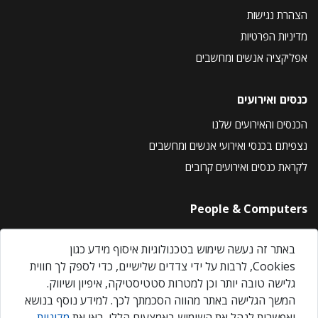
הצהרת נגישות
מדיניות הפרטיות
אפליקציה אנשים ומחשבים
כנסים ואירועים
הכנסים והאירועים שלנו
נצפיתם בכנסי ואירועי אנשים ומחשבים
לקראת כנסים ואירועים קרובים
People & Computers
About Us
באתר זה נעשה שימוש בטכנולוגיות איסוף מידע כגון
Privacy Policy
Cookies, לרבות על ידי צדדים שלישיים, כדי לספק לך חווית
Contact Us
גלישה טובה יותר וכן למטרות סטטיסטיקה, איפיון ושיווק.
Our Events
המשך הגלישה באתר מהווה הסכמתך לכך. למידע נוסף בנושא
ואפשרות לנהל את השימוש באמצעים הללו, ראו את
מדיניות