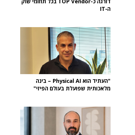
דורגה כ-TOP Vendor בכל תחומי שוק
ה-IT
"העתיד הוא Physical AI – בינה
מלאכותית שפועלת בעולם הפיזי"