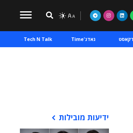
דקאסט
גאדג'Time
Tech N Talk
וכן פרסומי
תוכן פרסומי
וכן פרסומי
ידיעות מובילות