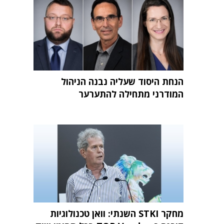
הנחת היסוד שעליה נבנה הניהול
המודרני מתחילה להתערער
מחקר STKI השנתי: וואן טכנולוגיות