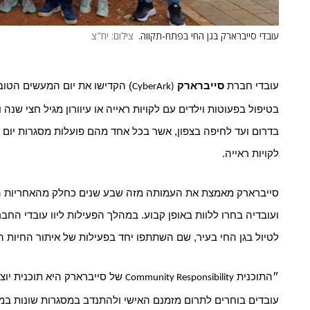
עובדי סייברארק בגן החי בפתח-תקווה.
צילום: יח"צ
עובדי חברת
סייברארק
) הקדישו את יום המעשים הטו
CyberArk)
בטיפול בפעוטות וילדים עם לקויות ראייה או עיוורון מגיל חצי שנה
בדרום ועד לחיפה בצפון, אשר בכל אחד מהם פועלות מסגרות יום שיק
לקויות ראייה.
סייברארק מאמצת את העמותה מזה שבע שנים כחלק מהאחריות 
ועובדיה בחרו ללוות באופן קבוע. במהלך הפעילות ליוו עובדי הח
לטיול בגן החי בעיר, שם השתתפו יחד בפעילות של איתור החיות הש
״התוכנית
של סייברארק היא תוכנית יוצ
Community Responsibility
עובדים בוחרים לתרום מזמנם האישי ולהתנדב במסגרות שונות במה