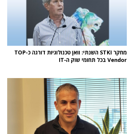
מחקר STKI השנתי: וואן טכנולוגיות דורגה כ-TOP
Vendor בכל תחומי שוק ה-IT