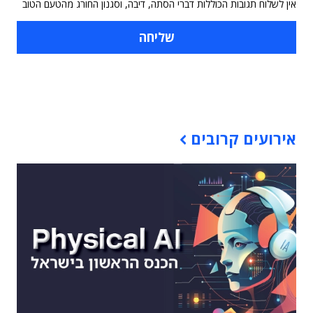
אין לשלוח תגובות הכוללות דברי הסתה, דיבה, וסגנון החורג מהטעם הטוב
תוכן פרסומי
אירועים קרובים