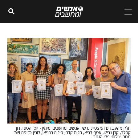
חלק מהעובדים המצטיינים של אנשים ומחשבים: מימין - יוסי הטוני, רון
קסלר, קרן גביש, אסף לביא, חגית קדם, סיניה רבניאן, לורין כליפה ויעל
מסר. צילום: פלי הנמר