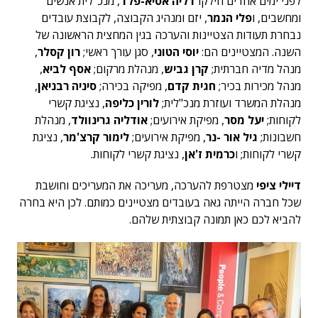
לפני ימים אחדים חילקו
דליה אסיא-פלד
, מנכ"לית אנשים
ומחשבים, ו
פלי הנמר
, יזם ומנהיג הקבוצה, לקבוצת עובדים
נבחרת תעודות הצטיינות והערכה בגין המחצית הראשונה של
השנה. המצטיינים הם:
יוסי הטוני
, סגן עורך ראשי;
רון קסלר
,
מנהל מדיה חברתית;
קרן גביש
, מנהלת מרקום;
אסף לביא
,
מנהל מכירות בכיר;
חגית קדם
, מפיקה בכירה;
סיניה רבניאן
,
מנהלת המשרד ועוזרת מנכ"לית;
לורין כליפה
, נציגת קשרי
לקוחות;
יעל מסר
, מפיקת אירועים;
אודליה גרינוולד
, מנהלת
חשבונות;
גיל אור -נר
, מפיקת אירועים;
לימור קרצ'מר
, נציגת
קשרי לקוחות; ו
כרמית ז'אן
, נציגת קשרי לקוחות.
דיילי ציפי
מצטרפת להערכה, מעריכה את המעריכים וחושבת
שכל חברה הייתה גאה בעובדים מצטיינים כמותם. לכן היא בחרה
להביא לכם כאן תמונה קבוצתית שלהם.