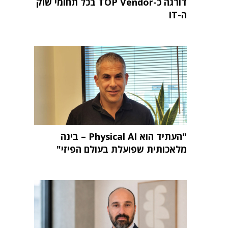
דורגה כ-TOP Vendor בכל תחומי שוק
ה-IT
"העתיד הוא Physical AI – בינה
מלאכותית שפועלת בעולם הפיזי"