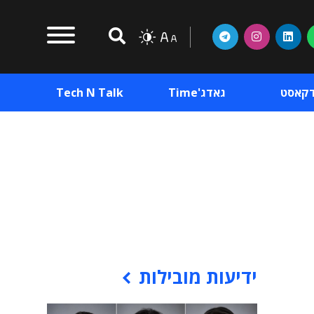
דקאסט
גאדג'Time
Tech N Talk
וכן פרסומי
תוכן פרסומי
וכן פרסומי
ידיעות מובילות