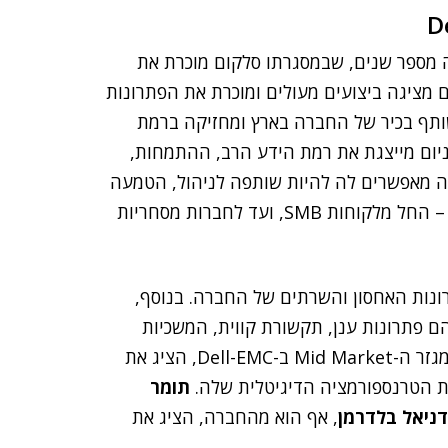
ולה הדוק מזה מספר שנים, שבמסגרתו סלקום מוכרת את
וצת סלקום מציגה ביצועים מעולים ומוכרת את הפתרונות
היות שותף בכיר של החברה בארץ ומחזיקה ברמת
ניום מייצגת את רמת הידע הרב, ההתמחות,
נה העמוקה של סלקום במוצרי Dell. כל אלה מאפשרים לה להיות שותפה לניהול, הטמעה
ותמיכה של מוצרים אלה בכל הסגמנטים והחברות בשוק – החל מלקוחות SMB, ועד לחברות מסחריות
 Dell-EMC והוצג מגוון פתרונות האחסון והשרתים של החברה. בנוסף,
ם פתרונות ענן, תקשורת קווית, המשכיות
, מנהל מגזר ה-Mid Market ב-Dell-EMC, הציג את
את הטרנספורמציה הדיגיטלית שלה.
תומר
דניאל בלדרמן
, אף הוא מהחברה, הציג את