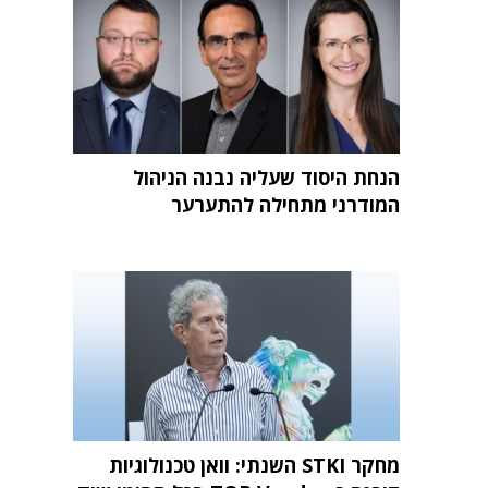
הנחת היסוד שעליה נבנה הניהול
המודרני מתחילה להתערער
מחקר STKI השנתי: וואן טכנולוגיות