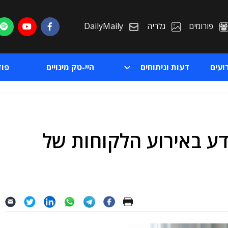
פורומים
גלריה
DailyMaily
ועים
דעות וניתוחים
היי-טק מינויים
פו
ע באירוע הלקוחות של
ת
ת