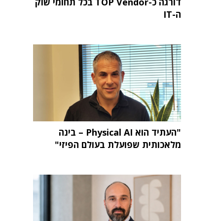
דורגה כ-TOP Vendor בכל תחומי שוק
ה-IT
"העתיד הוא Physical AI – בינה
מלאכותית שפועלת בעולם הפיזי"