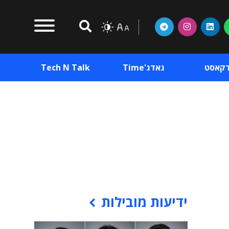
דקאסט
גאדג'Time
Tech N Talk
וכן פרסומי
תוכן פרסומי
וכן פרסומי
ידיעות מובילות