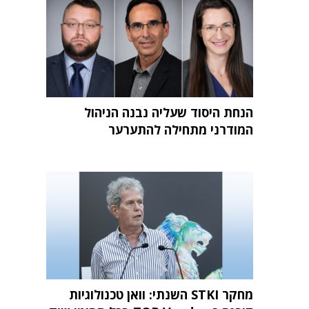
הנחת היסוד שעליה נבנה הניהול
המודרני מתחילה להתערער
מחקר STKI השנתי: וואן טכנולוגיות