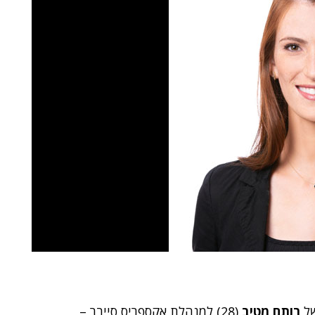
רותם מטיב
(28) למנהלת אקספריס סייבר –