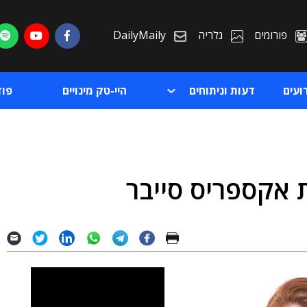
פורומים
גלריה
DailyMaily
ועים
דעות וניתוחים
היי-טק מינויים
פו
 אקספריס סייבר
ת
ת