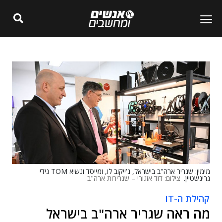
מימין: שגריר ארה"ב בישראל, ג'ייקוב לו, ומייסד ונשיא TOM גידי
גרינשטיין.
צילום: דוד אזגורי – שגרירות ארה"ב
קהילת ה-IT
מה ראה שגריר ארה"ב בישראל