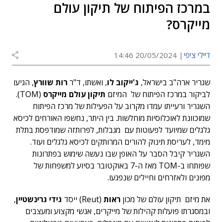
במרכז הפיתוח של תיקון עולם
מייקרס?
דיילי ציפי
20/05/2024 14:46
שגריר ארה"ב בישראל,
ג'ייקוב לו
, ואשתו, ד"ר
רות שוורץ
, הגיעו
לביקור במרכז הפיתוח של המיזם
תיקון עולם מייקרס
(TOM).
השגריר ורעייתו עמדו מקרוב על הפעילות של מרכז הפיתוח
שמוכוונת לאוכלוסיות מוחלשות. בין היתר, נחשפו האורחים לכיסא
גלגלים שמיועד לפעוטות עם מגבלות, לפרותזה שמודפסת בתלת
מימד, לעריסת תינוק להורים המרותקים לכיסא גלגלים ועוד.
השגריר קיבל הסבר על האופן שבו נעשה שימוש בפתרונות
שפותחו ב-TOM מאז ה-7 באוקטובר בסיוע למשפחות של
מפונים ולאזרחים וחיילים שנפגעו.
את מיזם תיקון עולם של מכון
ראות
(Reut) ייסד
גידי גרינשטיין
,
ובמסגרתו פועלות קהילות של מייקרים, אנשי מקצוע ומעצבים