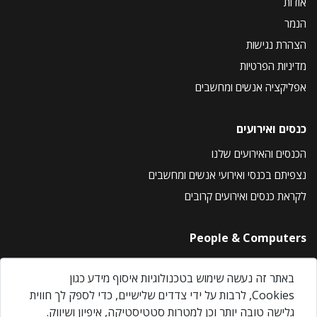
אודות
הנמר
הצהרת נגישות
מדיניות הפרטיות
אפליקציה אנשים ומחשבים
כנסים ואירועים
הכנסים והאירועים שלנו
נצפיתם בכנסי ואירועי אנשים ומחשבים
לקראת כנסים ואירועים קרובים
People & Computers
About Us
באתר זה נעשה שימוש בטכנולוגיות איסוף מידע כגון
Privacy Policy
Cookies, לרבות על ידי צדדים שלישיים, כדי לספק לך חווית
Contact Us
גלישה טובה יותר וכן למטרות סטטיסטיקה, איפיון ושיווק.