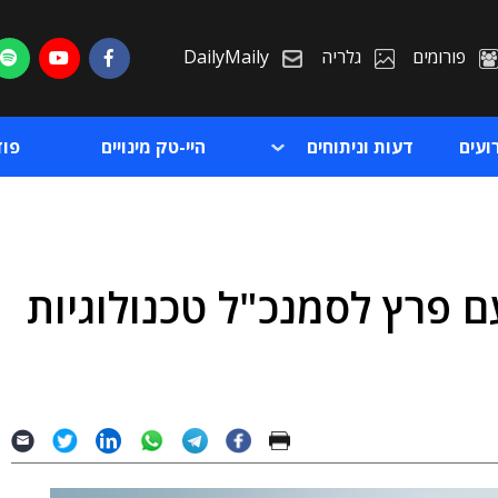
פורומים
גלריה
DailyMaily
ועים
דעות וניתוחים
היי-טק מינויים
פו
ם פרץ לסמנכ"ל טכנולוגיות
ת
ת