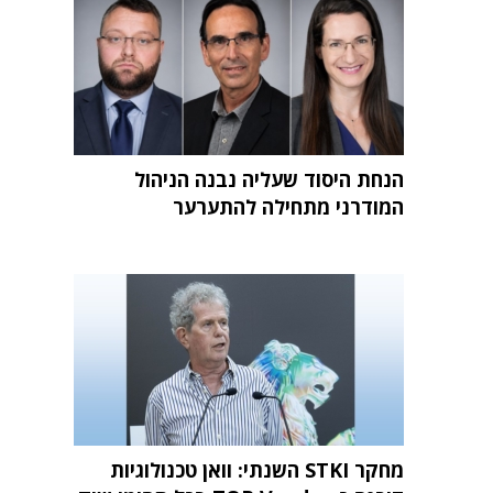
הנחת היסוד שעליה נבנה הניהול
המודרני מתחילה להתערער
מחקר STKI השנתי: וואן טכנולוגיות