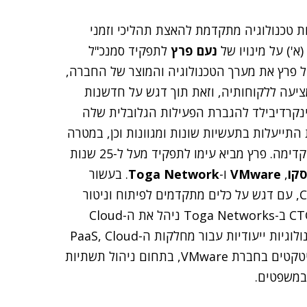
I) – המפתחת טכנולוגיה מתקדמת להאצת תהליכי וזמני
') על מינויו של
נעם פרץ
לתפקיד סמנכ"ל
. במסגרת תפקידו יוביל פרץ את מערך הטכנולוגיה והמוצר של החברה,
יעה ללקוחותיה, וזאת תוך דגש על חדשנות
אינקרדיבילד להגברת הפעילות הגלובלית שלה
התייעלות בתעשיות שונות ומגוונות וכן, במטרה
להצעיד את יכולות החברה ואת הפעילות העסקית שלה קדימה. פרץ מביא עימו לתפקיד מעל ל-25 שנות
סקו
,
VMware
ו-
Toga Network
. בעשור
האחרון התמקד בתחום החדשנות ב-Cloud Ecosystem, עם דגש על כלים מתקדמים לפיתוח וניטור
ביצועים למפתחי אפליקציות בענן. בתפקידו האחרון כ-CTO ב-Toga Networks ניהל את ה-Cloud
Research Lab, שמעסיקה כ-70 מומחים המפתחים טכנולוגיות ייעודיות עבור מחלקות ה-PaaS, Cloud
Security ותשתיות ענן. לפני כן כיהן כמנהל קבוצת ארכיטקטים בחברת VMware, בתחום ניהול תשתיות
במשפטים.