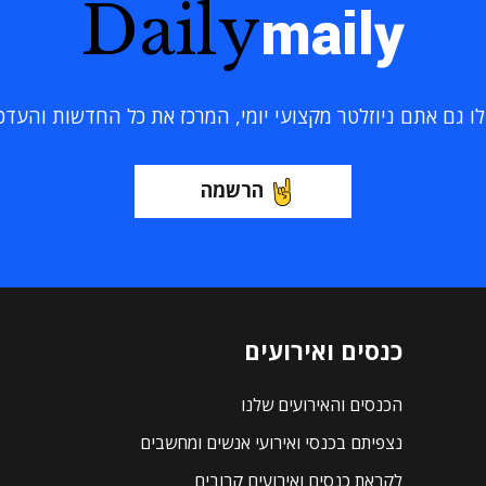
Daily
maily
 גם אתם ניוזלטר מקצועי יומי, המרכז את כל החדשות והעדכוני
הרשמה
כנסים ואירועים
הכנסים והאירועים שלנו
נצפיתם בכנסי ואירועי אנשים ומחשבים
לקראת כנסים ואירועים קרובים