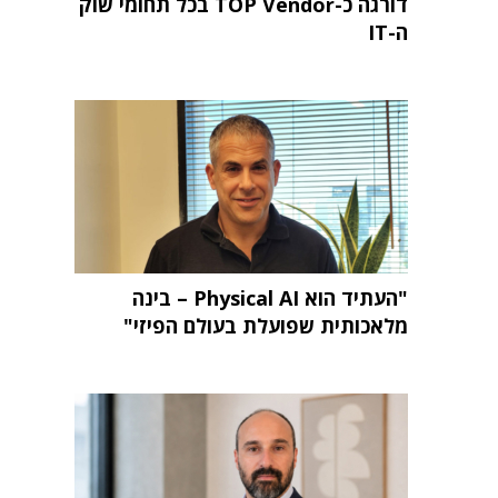
דורגה כ-TOP Vendor בכל תחומי שוק
ה-IT
"העתיד הוא Physical AI – בינה
מלאכותית שפועלת בעולם הפיזי"