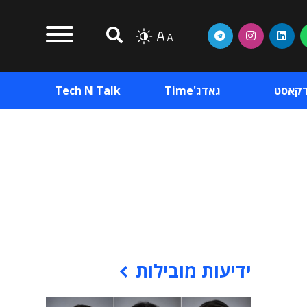
דקאסט
גאדג'Time
Tech N Talk
וכן פרסומי
תוכן פרסומי
וכן פרסומי
ידיעות מובילות