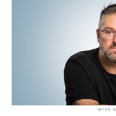
ור: יורם רשף