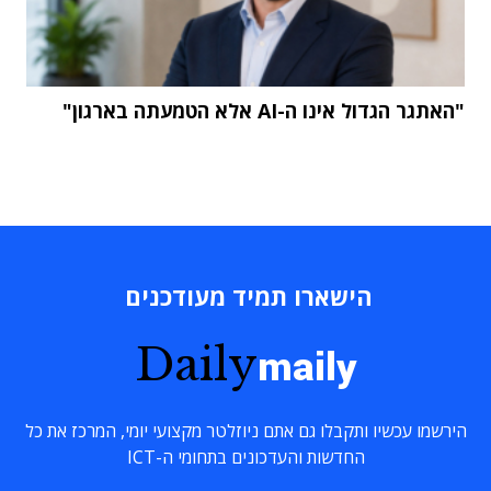
"האתגר הגדול אינו ה-AI אלא הטמעתה בארגון"
הישארו תמיד מעודכנים
Daily
maily
הירשמו עכשיו ותקבלו גם אתם ניוזלטר מקצועי יומי, המרכז את כל
החדשות והעדכונים בתחומי ה-ICT