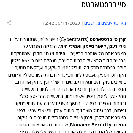
סייברסטארטס
מערכת אנשים ומחשבים
30/11/2023 12:42
קרן סייברסטארטס
(Cyberstarts) הישראלית, שמנוהלת על ידי
גילי רענן
,
ליאור סיימון
ו
אמילי הית'
, הכריזה השבוע על
הצטרפותה של שותפה רביעית –
הילה זיגמן
. הקרן, שמתמקדת
בבניית הדור הבא של חברות הסייבר, מנהלת כיום כ-663 מיליון
דולר. במסגרת תפקידה, תוביל זיגמן השקעות ועסקאות מטעם
הקרן וכן תספק מעטפת ליווי ותמיכה לחברות הפורטפוליו וליזמים
בשלבים מוקדמים ומאוחרים. מינוייה של זיגמן מחזק את הרוב
הנשי בהנהלת הקרן, ומוכיח את מחויבותה לגיוון בתעשיית
ההיי-טק.
לזיגמן ניסיון עשיר ומגוון בתעשיית ההיי-טק ככלל
ובתחום הסייבר בפרט – במשך השנים עבדה עם צוותי מחקר
ופיתוח, דרך ניהול מוצר ועד פיתוח עסקי ומשאבי אנוש. לפני
הצטרפותה לקרן, זיגמן שימשה כסמנכ"לית מוצרים ביוניקורן
הסייבר
Noname Security
, שם הובילה את צוותי הפיתוח
והמוצר של החברה וניהלה את המטה הישראלי שלה. לפני כ,