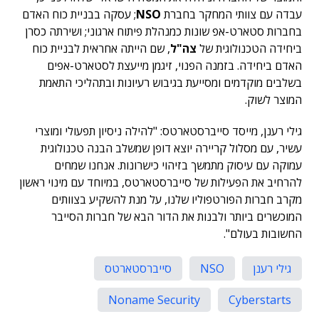
עבדה עם צוותי המחקר בחברת
NSO
; עסקה בבניית כוח האדם
בחברות סטארט-אפ שונות כמנהלת פיתוח ארגוני; ושירתה כסרן
ביחידה הטכנולוגית של
צה"ל
, שם הייתה אחראית לבניית כוח
האדם ביחידה. בזמנה הפנוי, זיגמן מייעצת לסטארט-אפים
בשלבים מוקדמים ומסייעת בגיבוש רעיונות ובתהליכי התאמת
המוצר לשוק.
גילי רענן, מייסד סייברסטארטס: "להילה ניסיון תפעולי ומוצרי
עשיר, עם מסלול קריירה יוצא דופן שמשלב הבנה טכנולוגית
עמוקה עם עיסוק מתמשך בזיהוי כישרונות. אנחנו שמחים
להרחיב את הפעילות של סייברסטארטס, במיוחד עם מינוי ראשון
מקרב חברות הפורטפוליו שלנו, על מנת להשקיע בצוותים
המוכשרים ביותר ולבנות את הדור הבא של חברות הסייבר
החשובות בעולם".
גילי רענן
NSO
סייברסטארטס
Noname Security
Cyberstarts