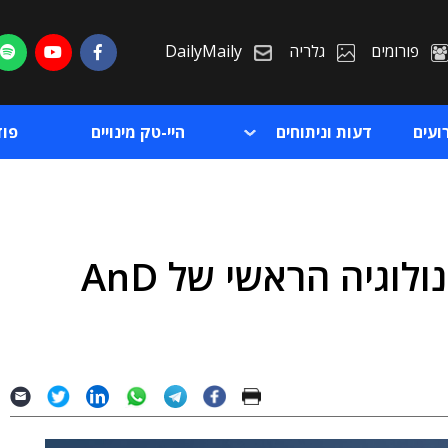
פורומים
גלריה
DailyMaily
ועים
דעות וניתוחים
היי-טק מינויים
פו
רון פורת מונה למנהל הטכנולוגיה הראשי של AnD
ת
ת