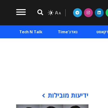
דקאסט
גאדג'Time
Tech N Talk
וכן פרסומי
תוכן פרסומי
וכן פרסומי
ידיעות מובילות