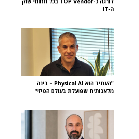
דורגה כ-TOP Vendor בכל תחומי שוק
ה-IT
"העתיד הוא Physical AI – בינה
מלאכותית שפועלת בעולם הפיזי"