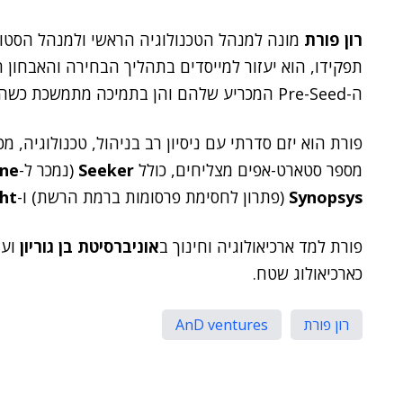
רון פורת
מונה למנהל הטכנולוגיה הראשי ולמנהל הסטודי
תפקידו, הוא יעזור למייסדים בתהליך הבחירה והאבחון 
ה-Pre-Seed המכריע שלהם והן בתמיכה מתמשכת כשהם מתקדמים לסבבי מימון Seed או סידרה A.
פורת הוא יזם סדרתי עם ניסיון רב בניהול, טכנולוגיה, 
מספר סטארט-אפים מצליחים, כולל
Seeker
(נמכר ל-
ine
Synopsys
(פתרון לחסימת פרסומות ברמת הרשת) ו-
ht
פורת למד ארכיאולוגיה וחינוך ב
אוניברסיטת בן גוריון
וע
כארכיאולוג שטח.
רון פורת
AnD ventures