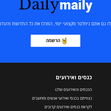
Daily
maily
 גם אתם ניוזלטר מקצועי יומי, המרכז את כל החדשות והעדכוני
הרשמה
כנסים ואירועים
הכנסים והאירועים שלנו
נצפיתם בכנסי ואירועי אנשים ומחשבים
לקראת כנסים ואירועים קרובים