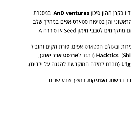
ו בקרן ההון סיכון
AnD ventures
. במסגרת
הראשוני והן בטיפוח סטארט-אפים במהלך שלב
מכירות ובעולם הסטארט-אפים. פורת הקים והוביל
Sh
)
Hacktics
(נמכר ל
ארנסט אנד יאנג
),
L1g
(חברת למידה המוקדשת להגנה על ילדים).
בד ב
רשות העתיקות
במשך שבע שנים