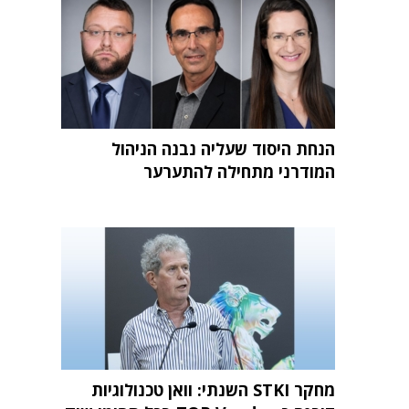
הנחת היסוד שעליה נבנה הניהול
המודרני מתחילה להתערער
מחקר STKI השנתי: וואן טכנולוגיות