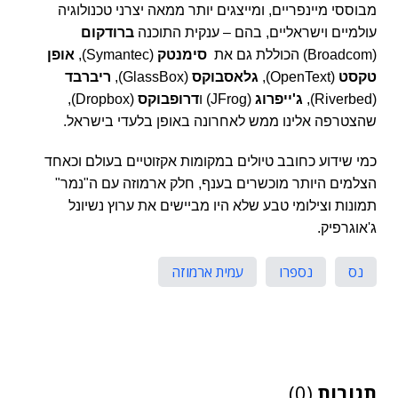
מבוססי מיינפריים, ומייצגים יותר ממאה יצרני טכנולוגיה
עולמיים וישראליים, בהם – ענקית התוכנה
ברודקום
(
Broadcom
) הכוללת גם את
סימנטק
(
Symantec
),
אופן
טקסט
(
OpenText
),
גלאסבוקס
(
GlassBox
),
ריברבד
(
Riverbed
),
ג'ייפרוג
(
JFrog
) ו
דרופבוקס
(
Dropbox
),
שהצטרפה אלינו ממש לאחרונה באופן בלעדי בישראל.
כמי שידוע כחובב טיולים במקומות אקזוטיים בעולם וכאחד
הצלמים היותר מוכשרים בענף, חלק ארמוזה עם ה"נמר"
תמונות וצילומי טבע שלא היו מביישים את ערוץ נשיונל
ג'אוגרפיק.
נס
נספרו
עמית ארמוזה
תגובות
(0)