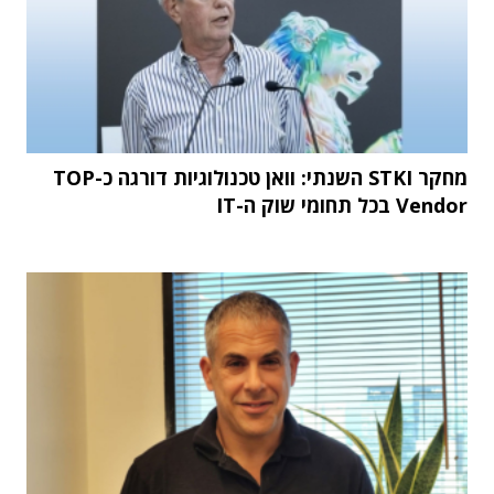
מחקר STKI השנתי: וואן טכנולוגיות דורגה כ-TOP
Vendor בכל תחומי שוק ה-IT