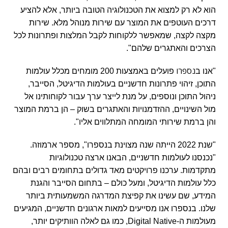
הוא לא רק למצוא את הטכנולוגיה הטובה ביותר, אלא להציע
דרכים העוטפים את המוצר עם שירות מנוהל מלא. שירות
מקצה לקצה, שמאפשר ללקוחות לקבל המלצות ופתרונות לכל
הצרכים והאתגרים שלהם".
נספרו
"אנו ב
פועלים באמצעות 200 מומחים מכלל עולמות
התוכן, זיהוי פתרונות חדשניים בעולמות הדיגיטל, הסייבר,
ניהול התוכן ונוספים, על מנת לייצר ערך עבור לקוחותינו אל
מול השינויים, ההזדמנויות והאתגרים בשוק – הן ברמת המוצר
והן ברמת שירותי המומחה המתלווים אליו".
"שנת 2022 הייתה שנה מצוינת בנספרו", מספר ארמוזה.
"נכנסנו לעולמות חדשניים, הבאנו ארצה טכנולוגיות
מתקדמות. ערכנו פרויקטים מאד גדולים בתחומים רבים ובהם
כלל עולמות הדיגיטל, ומעל כולם – בתחום הסייבר והגנת
המידע, שם עשינו את קפיצת המדרגה המשמעותית ביותר
שלנו. בנספרו אנו מסייעים למאות ארגונים חדשניים, המגיעים
מעולמות ה-
Digital Native
, כמו גם לאלה הוותיקים יותר,