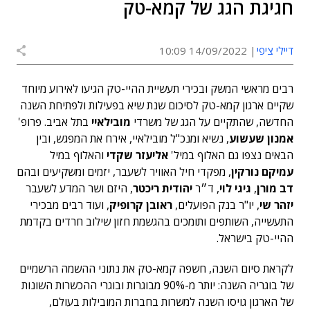
חגיגת הגג של קמא-טק
דיילי ציפי
14/09/2022 10:09
רבים מראשי המשק ובכירי תעשיית ההיי-טק הגיעו לאירוע מיוחד
שקיים ארגון קמא-טק לסיכום שנת שיא בפעילות ולפתיחת השנה
החדשה, שהתקיים על הגג של משרדי
מובילאיי
בתל אביב. פרופ'
אמנון שעשוע
, נשיא ומנכ"ל מובילאיי, אירח את המפגש, ובין
הבאים נצפו גם האלוף במיל'
אליעזר שקדי
והאלוף במיל
עמיקם נורקין
, מפקדי חיל האוויר לשעבר, יזמים ומשקיעים ובהם
דב מורן
,
גיגי לוי
, ד״ר
יהודית ריכטר
, היזם ושר המדע לשעבר
יזהר שי
, יו"ר בנק הפועלים,
ראובן קרופיק
, ועוד רבים מבכירי
התעשייה, השותפים ותומכים בהגשמת חזון שילוב חרדים בקדמת
ההיי-טק בישראל.
לקראת סיום השנה, חשפה קמא-טק את נתוני ההשמה הרשמיים
של בוגריה השנה: יותר מ-90% מבוגרות ובוגרי ההכשרות השונות
של הארגון גויסו השנה למשרות בחברות המובילות בעולם,