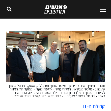
חוגגים. מימין: משה פרידמן - מייסד שותף ומנכ"ל קמאטק, פרופ' אמנון
שעשוע - מייסד מובילאיי, האלוף (מיל') אליעזר שקדי - מפקד חיל האוויר
לשעבר, האלוף (מיל') דורון אלמוג - יו"ר הסוכנות היהודית, הרב משה
ראבד - רב חיל האויר לשעבר.
צילום: פרופ' דודי קפלר ומיכל אלבלק
קהילת ה-IT