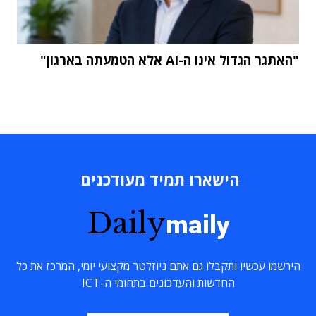
"האתגר הגדול אינו ה-AI אלא הטמעתה בארגון"
הישארו תמיד מעודכנים
Daily
maily
הירשמו עכשיו ותקבלו גם אתם ניוזלטר מקצועי יומי, המרכז את כל
החדשות והעדכונים בתחומי ה-ICT