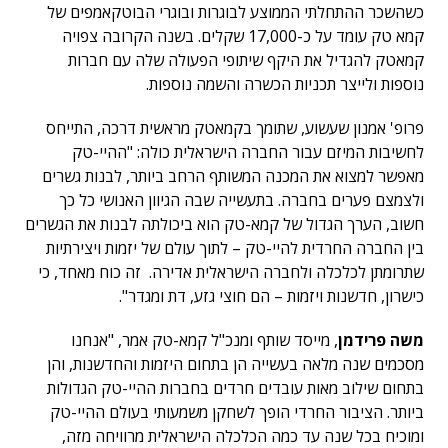
כשהשכר ההתחלתי הממוצע לבוגרות ובוגרי הבוטקאמפים של
קמא טק עומד על כ-17,000 שקלים. בשנה הקרובה צפויה
קמאטק להגדיל את היקף שיתופי הפעולה שלה עם חברות
נוספות ולייצר תכניות הכשרה והשמה נוספות.
פרופ' אמנון שעשוע, שתומך בקמאטק מראשית דרכה, התייחס
לחשיבות המיזם עבור החברה הישראלית כולה: "ההיי-טק
מאפשר למצוא את המכנה המשותף הרחב ביותר, לבנות גשרים
ולצמצם פערים בחברה. בתעשייה שבה הגיוון האנושי כל כך
חשוב, הערך הגדול של קמא-טק הוא ביכולתה לבנות את הגשרים
בין החברה החרדית להיי-טק – לתוך עולם של יזמות ויצירתיות
שתרומתן לכלכלה ולחברה הישראלית אדירה. זה כוח מאחד, כי
כישרון, חדשנות ויזמות – הם חוצי גזע, דת ומגדר".
משה פרידמן
, מייסד שותף ומנכ"ל קמא-טק אמר, "אנחנו
מסכמים שנה מלאה בעשייה הן בתחום היזמות והחדשנות, והן
בתחום שילוב מאות עובדים חרדים בחברות ההיי-טק הגדולות
ביותר. הציבור החרדי הופך לשחקן משמעותי בעולם ההיי-טק
ומוכיח בכל שנה עד כמה הכלכלה הישראלית מרוויחה מזה,