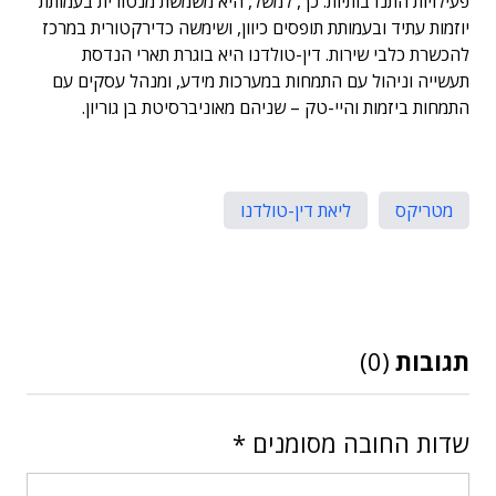
פעילויות התנדבותיות. כך, למשל, היא משמשת מנטורית בעמותת
יוזמות עתיד ובעמותת תופסים כיוון, ושימשה כדירקטורית במרכז
להכשרת כלבי שירות. דין-טולדנו היא בוגרת תארי הנדסת
תעשייה וניהול עם התמחות במערכות מידע, ומנהל עסקים עם
התמחות ביזמות והיי-טק – שניהם מאוניברסיטת בן גוריון.
מטריקס
ליאת דין-טולדנו
תגובות
(0)
שדות החובה מסומנים
*