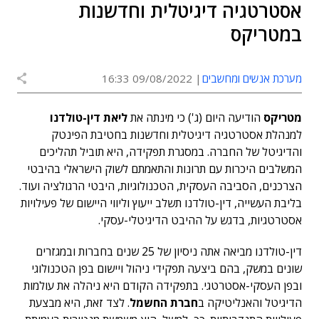
אסטרטגיה דיגיטלית וחדשנות
במטריקס
מערכת אנשים ומחשבים
09/08/2022 16:33
מטריקס
הודיעה היום (ג') כי מינתה את
ליאת דין-טולדנו
למנהלת אסטרטגיה דיגיטלית וחדשנות בחטיבת הפינטק
והדיגיטל של החברה. במסגרת תפקידה, היא תוביל תהליכים
המשלבים היכרות עם תרונות והתאמתם לשוק הישראלי בהיבטי
הצרכנים, הסביבה העסקית, הטכנולוגיות, היבטי הרגולציה ועוד.
בליבת העשייה, דין-טולדנו תשלב ייעוץ וליווי היישום של פעילויות
אסטרטגיות, בדגש על ההיבט הדיגיטלי-עסקי.
דין-טולדנו מביאה אתה ניסיון של 25 שנים בחברות ובמגזרים
שונים במשק, בהם ביצעה תפקידי ניהול ויישום בפן הטכנולוגי
ובפן העסקי-אסטרטגי. בתפקידה הקודם היא ניהלה את עולמות
הדיגיטל והאנליטיקה ב
חברת החשמל
. לצד זאת, היא מבצעת