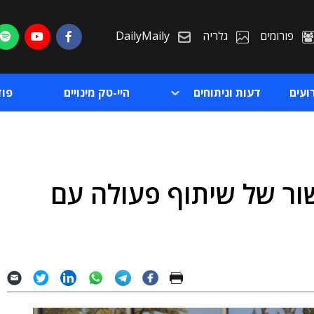
פורומים
גלריה
DailyMaily
ועים
דעות וניתוחים
היי-טק מינויים
פו
מסכמת עשור של שיתוף פעולה עם
ת
ת