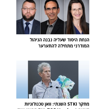
הנחת היסוד שעליה נבנה הניהול
המודרני מתחילה להתערער
מחקר STKI השנתי: וואן טכנולוגיות