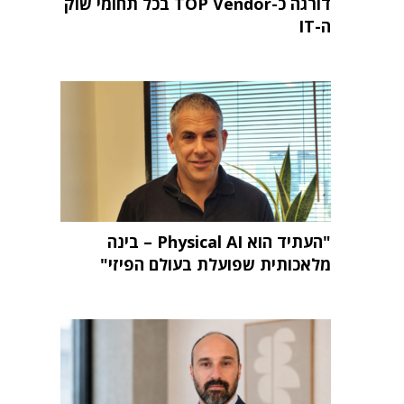
דורגה כ-TOP Vendor בכל תחומי שוק
ה-IT
"העתיד הוא Physical AI – בינה
מלאכותית שפועלת בעולם הפיזי"