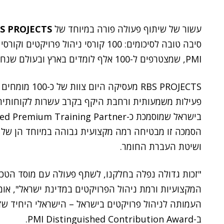
עשור של שיתוף פעולה פורה במיוחד של
S PROJECTS
PMI, שמצטרפים ל-100 אלף לומדים בארץ ובעולם שנחשפו לתוכניות ההדרכה של החברה.
RBS PROJECTS מ
פעילות משמעותית ורחבת היקף בקרב עשרות לקוחותיה
בישראל שמוסמכת כ-ATP – Authorized Premium Training Partner מטעם ארגון ה-
הסמכה זו מבטיחה רמה מקצועית גבוהה במיוחד הן של ה
ושיטת העברת החומר.
"זכות גדולה נפלה בחלקנו, לשתף פעולה עם מוסד הטכני
המקצועיות ורמת ניהול הפרויקטים במדינת ישראל", או
ב-PMI Distinguished Contribution Award.