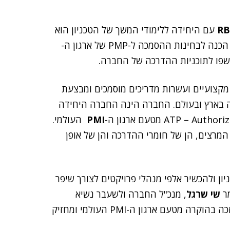
RB
עם היחידה ללימודי המשך של הטכניון הוא
סיבה טובה לסיכומים: 100 קורסי ניהול פרויקטים וקורסי הכנה לבחינות ההסמכה ל-PMP של ארגון ה-
עסיקה היום צוות של כ-100 מומחים מקצועיים ועשרות מדריכים מוסמכים ומבצעת
 בארץ ובעולם. החברה הינה החברה היחידה
PMI
העולמי.
מרצים, הן של חומרי ההדרכה והן של אופן
ון ולהכשיר אלפי מנהלי פרויקטים לצורך שיפר
מר
שי שרגל
, מנכ"ל החברה ולשעבר נשיא
העמותה לניהול פרויקטים בישראל – הישראלי היחיד שזכה בהוקרה מטעם ארגון ה-PMI העולמי ומחזיק