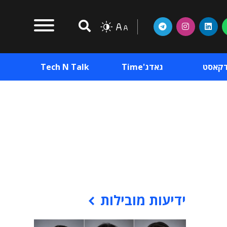
דקאסט
גאדג'Time
Tech N Talk
וכן פרסומי
תוכן פרסומי
וכן פרסומי
ידיעות מובילות