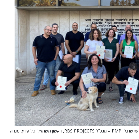
המשתתפים בקורס האחרון ביחידה ללימודי המשך של הטכניון. ראשון מימין: שי שרגל, PMP – מנכ"ל RBS PROJECTS, ראשון משמאל: טל פרץ, מנחה