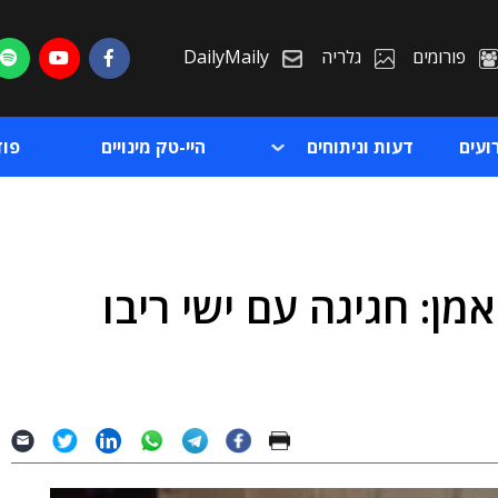
פורומים
גלריה
DailyMaily
ועים
דעות וניתוחים
היי-טק מינויים
פו
ן: חגיגה עם ישי ריבו
ת
ת