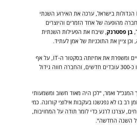
, אחת מחברות ה-IT הגדולות בישראל, ערכה את האירוע השנתי
חברה מהופעה של אחד הזמרים והיוצרים
,
בן פסטרנק
, שיבח את הפעילות השנתית
כן ציין את התוכניות של אמן לעתיד.
"קבוצת אמן מתרחבת בשנים האחרונות לאפיקים גלובליים ומשפרת את אחיזתה בסקטור ה-IT, על אף
המשברים הגלובליים. רק בשנה האחרונה התווספו אלינו כ-300 עובדים חדשים, והחברה חווה גידול
המנכ"ל ואמר, "לכן היה מאוד חשוב ומשמעותי
ן רב בו לא נפגשנו בעקבות אילוצי קורונה. כמי
ם, עצרנו לרגע כדי לומר תודה על המחויבות,
של השנה החדשה".