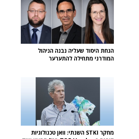
הנחת היסוד שעליה נבנה הניהול
המודרני מתחילה להתערער
מחקר STKI השנתי: וואן טכנולוגיות