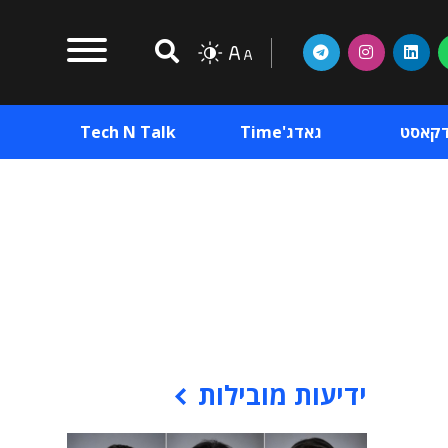
דקאסט
גאדג'Time
Tech N Talk
וכן פרסומי
תוכן פרסומי
וכן פרסומי
ידיעות מובילות