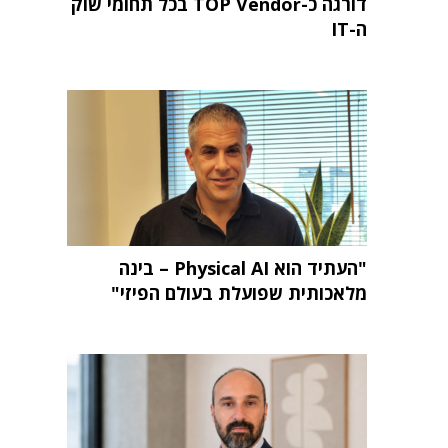
דורגה כ-TOP Vendor בכל תחומי שוק
ה-IT
"העתיד הוא Physical AI – בינה
מלאכותית שפועלת בעולם הפיזי"