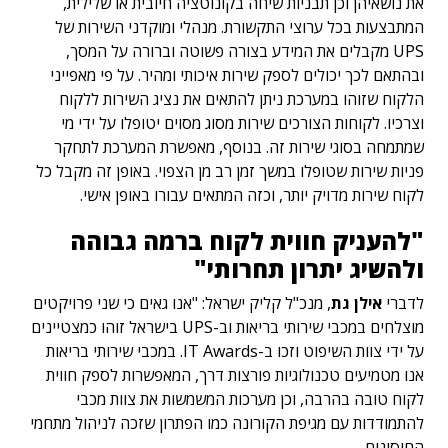
את נושאיהן וכן תבניות שיחה בקונוטציה חיובית או שלילית,
המתבצעות בכל ערוצי התקשורת. מנהלי ומוקדני השירות של
UPS מקבלים את המידע בצורה פשוטה וברורה על המסך,
ובהתאם לכך יכולים לספק שירות איכותי ומהיר. על פי מאפייני
הלקוח שזוהו במערכת ניתן להתאים את נציג השירות ללקוח
וצרכיו. לקוחות הצורכים שירות מסוג מסוים יטופלו על ידי מי
שמתמחה בסוגי שירות זה. בנוסף, מאפשרת המערכת לתחקר
פניות שירות שטופלו במשך זמן רב מן הצפוי. באופן זה מקבל כל
לקוח שירות מדויק יותר, וכזה המתאים עבורו באופן אישי.
"להעניק חווית לקוח ברמה גבוהה
ולהשיג יתרון תחרותי"
לדברי
אילן גת
, מנכ"ל קליק ישראל: "אנו גאים כי שני פרויקטים
מוצלחים במכבי שירותי בריאות וב-UPS בישראל זוהו כמצטיינים
על ידי צוות השיפוט וזכו ב-IT Awards. במכבי שירותי בריאות
אנו מטמיעים טכנולוגיות פורצות דרך, המאפשרות לספק חווית
לקוח טובה בהרבה, וכן מערכות המשמשות את צוות מכבי
להתמודדות עם מגיפת הקורונה כמו הפתרון שזכה לניהול מתחמי
החיסונים.