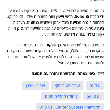
גת הוסיף והתייחס לפרויקט ב- UPS ואמר: "הפרויקט שבוצע על
ידי חברת
Solid Bi
, בליווי וייעוץ צוות המומחים שלנו, זהו פרויקט
המהווה דוגמה מצויינת כיצד ארגון משתמש בנתונים, מערכות
בינה עסקית וניתוחים אנליטיים על מנת להתייעל, להעניק חווית
לקוח ברמה גבוהה ולהשיג יתרון תחרותי".
גת סיכם ואמר: "אנו גאים על כך שלקוחותינו נהנים מהיתרון
שמקנות מערכות Qlik, המספקות לחברה קלות יישום, ממשק נוח
ואפשרות לתת למשתמשים להגדיר ולאפיין את הדו"חות, המדדים
ולוחות המחוונים באופן עצמאי".
דיילי ציפי צפתה, התרשמה וחזרה עם תמונה
אילן גת
ענבל סטולרסקי
אופיר ווינרמן
Solid Bi
ניהול מתחמי חיסונים
UPS Call Center Success Platform