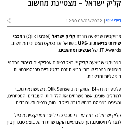
קליק ישראל – מצטיינת מחשוב
דיילי ציפי
08/03/2022 12:30
פרויקטים שביצעה חברת
קליק ישראל
(Qlik Israel) ב
מכבי
שירותי בריאות
וב-
UPS
בישראל זכו בטקס מצטייני המיחשוב,
IT Awards, של
אנשים ומחשבים
.
הפרויקט שביצעה קליק ישראל לפיתוח אפליקציה לניהול מתחמי
חיסונים במכבי שירותי בריאות זכה בקטגוריית טרנספורמציות
דיגיטליות וחדשנות.
פלטפורמת ה-BI המתקדמת, Qlik Sense, משמשת את מכבי
למודלים שונים, אשר משרתים את הלקוחות, העובדים והמפתחים,
ומציגים בפניהם במחשב ובמובייל דו"חות, גרפים ודשבורדים.
קליק ישראל נקראה על ידי מכבי כדי לייצר אפליקציית מובייל
למנהלי חיסונים. תוך כשבועיים הוקם שרת חדש, בוצע סנכרון בין