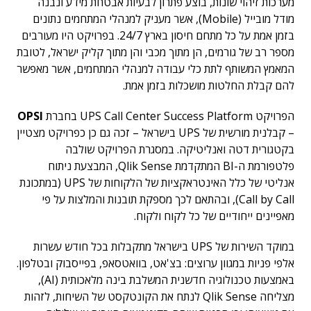
מערכות זיהוי שונות, בוצע פתרון לבעיות אבטחת מידע ונבנה
מודל מובייל (Mobile), אשר מעניק למנהלי המתחמים נתונים
בזמן אמת על כל מתחם חיסון בארץ 24/7. בפרויקט היו מעורבים
מספר רב של גורמים, הן מתוך מכבי והן מתוך קליק ישראל, לטובת
המאמץ המשותף לתת כלי עבודה למנהלי המתחמים, אשר מאפשר
להם קבלת החלטות מושכלות בזמן אמת.
הפרויקט UPS Call Center Success Platform בחברת
OPSI
– קבלנית מורשית של UPS בישראל – זכה גם כן כפרויקט מצטיין
בקטגורית דטה ואנליטיקה. במסגרת הפרויקט שולבה
פלטפורמת ה-BI המתקדמת Qlik Sense, המבצעת ניתוח
אנליטי של כלל האינטראקציות של הלקוחות של UPS (במתכונת
Call by Call), ובהתאם לכך מספקת תובנות והמלצות על פי
מאפיינים ייחודיים של כל לקוח ולקוח.
במוקד השירות של UPS בישראל מתקבלות בכל חודש עשרות
אלפי פניות במגוון ערוצים: בצ'אט, בוואטסאפ, בפייסבוק ובטלפון.
באמצעות טכנולוגיה חדשנית המשלבת בינה מלאכותית (AI),
מצליחה Qlik Sense לנתח את הקונטקסט של השיחות, לזהות