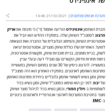
של אינפינידט
מערכת אנשים ומחשבים
21/10/2021 14:48
חברת האחסון
אינפינידט
הודיעה אתמול (ד') כי מינתה את
אריק
הרצוג
לסמנכ"ל השיווק שלה. בתפקידו החדש הוא יוביל את
אסטרטגיית השיווק והמיתוג הגלובלית של החברה ואת הוצאתה
לפועל. האחריות שלו כוללת שיווק מוצרים, אסטרטגיות יציאה
לשוק, בניית מותגים, בניית תוכניות שיווק, תקשורת אסטרטגית,
ניתוח תחרות וחיזוק הקשרים עם מובילי דעה ובעלי עניין
בתעשייה. להרצוג ניסיון של 30 שנים בתחום השיווק בתעשיית
פתרונות האחסון לארגונים. בתפקידו האחרון הוא היה סמנכ"ל
שיווק וסגן נשיא לשותפי אחסון גלובליים ביחידת פתרונות האחסון
של
יבמ
. לפני כן הוא שימש כסמנכ"ל שיווק וסגן נשיא בכיר
לשותפויות ב-
ויולין ממורי
, וכסגן נשיא בכיר לניהול מוצר ושיווק
מוצר בחטיבת המערכות לארגוני אנטרפרייז ולארגונים בינוניים
ב-
EMC
.