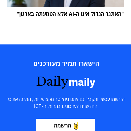
"האתגר הגדול אינו ה-AI אלא הטמעתה בארגון"
הישארו תמיד מעודכנים
Daily
maily
הירשמו עכשיו ותקבלו גם אתם ניוזלטר מקצועי יומי, המרכז את כל
החדשות והעדכונים בתחומי ה-ICT
הרשמה