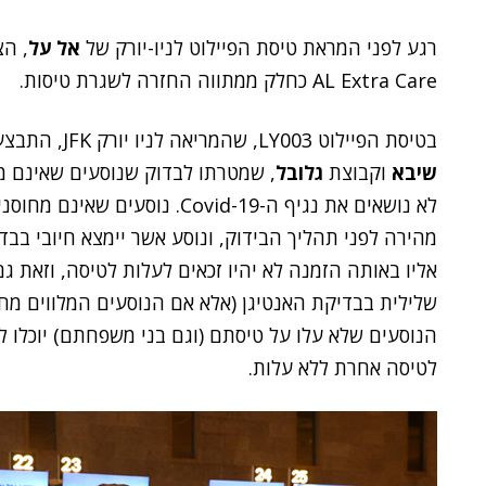
רגע לפני המראת טיסת הפיילוט לניו-יורק של
אל על
, הצ
AL Extra Care כחלק ממתווה החזרה לשגרת טיסות.
בטיסת הפיילוט LY003, שהמריאה לניו יורק JFK, התבצע תהליך בדיקות חדשני, בשיתוף
שיבא
וקבוצת
גלובל
, שמטרתו לבדוק שנוסעים שאינם מ
לא נושאים את נגיף ה-Covid-19. 
מהירה לפני תהליך הבידוק, ונוסע אשר יימצא חיובי בבד
אליו באותה הזמנה לא יהיו זכאים לעלות לטיסה, וזאת 
שלילית בבדיקת האנטיגן (אלא אם הנוסעים המלווים מחו
הנוסעים שלא עלו על טיסתם (וגם בני משפחתם) יוכלו 
לטיסה אחרת ללא עלות.