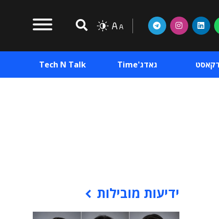
דקאסט
גאדג'Time
Tech N Talk
וכן פרסומי
תוכן פרסומי
וכן פרסומי
ידיעות מובילות