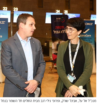
מנכ"ל אל על, אביגל שורק, ופרופ' גילי רגב מבית החולים תל השומר בנמל התע