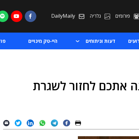
פורומים
גלריה
DailyMaily
ועים
דעות וניתוחים
היי-טק מינויים
פו
נה אתכם לחזור לשגרת
ת
ת