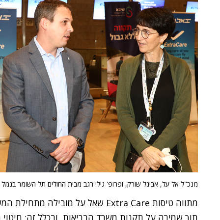
מנכ"ל אל על, אביגל שורק, ופרופ' גילי רגב מבית החולים תל השומר בנמל התע
מתווה טיסות Extra Care שאל על מובי
תוך שמירה על תקנות משרד הבריאות, ובכלל זה: חיטוי 