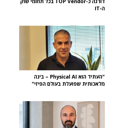
דורגה כ-TOP Vendor בכל תחומי שוק
ה-IT
"העתיד הוא Physical AI – בינה
מלאכותית שפועלת בעולם הפיזי"