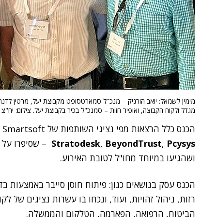
מימין לשמאל: יואב הורניק – מנכ"ל סמארטסופט מקבוצת יעל, מרטין לדנ
מגדל ולקוח הקבוצה, ואופיר חזות – סמנכ"ל בכיר בקבוצת יעל. צילום: יח"צ
הכנס כלל הרצאות מפי נציגי השותפות של Yael Smartsoft בעולמות אבטחת המידע –
Pcysys
,
BeyondTrust
,
Stratodesk
– שסיפרו על מ
ושהגיעו במיוחד מחו"ל לטובת האירוע.
הכנס עסק בנושאים כגון: פיתוח חוסן סייבר באמצעות בד
רזות, ניהול זהויות, ועוד, ונכחו בו עשרות נציגים של 
הביטוח, הרפואה, הפארמה, הטלקום והממשלה.