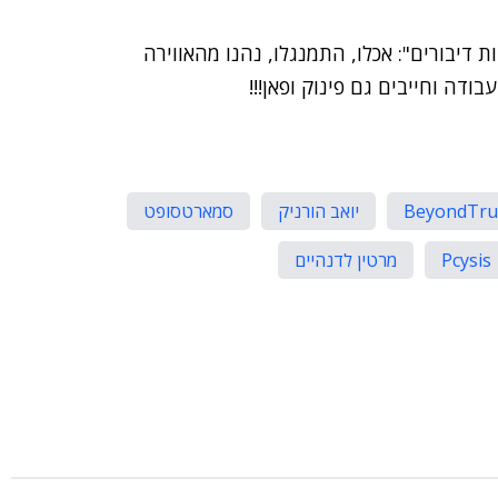
יבורים": אכלו, התמנגלו, נהנו מהאווירה
ודה וחייבים גם פינוק ופאן!!!
BeyondTru
יואב הורניק
סמארטסופט
Pcysis
מרטין לדנהיים