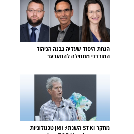
הנחת היסוד שעליה נבנה הניהול
המודרני מתחילה להתערער
מחקר STKI השנתי: וואן טכנולוגיות