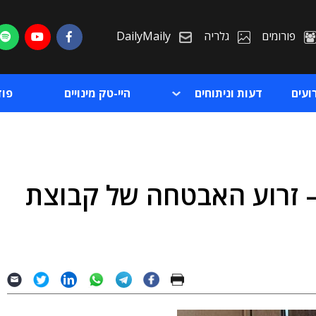
פורומים
גלריה
DailyMaily
ועים
דעות וניתוחים
היי-טק מינויים
פו
 זרוע האבטחה של קבוצת
ת
ת