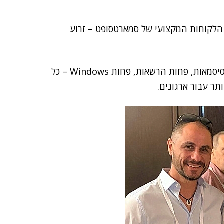
קיים לאחרונה כנס הלקוחות המקצועי של סמארטסופט – זרוע
המסר "Less is smart!" – פחות פריצה וחדירה, פחות סיסמאות, פחות הרשאות, פחות Windows – כל
תר עבור ארגונים.