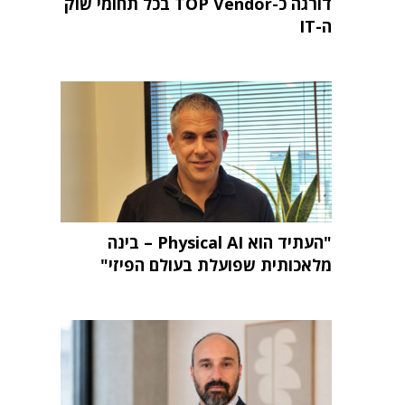
דורגה כ-TOP Vendor בכל תחומי שוק
ה-IT
"העתיד הוא Physical AI – בינה
מלאכותית שפועלת בעולם הפיזי"