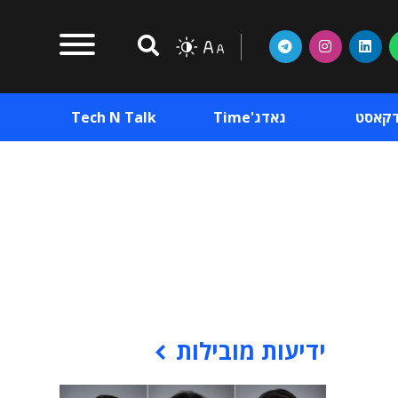
דקאסט
גאדג'Time
Tech N Talk
וכן פרסומי
תוכן פרסומי
וכן פרסומי
ידיעות מובילות