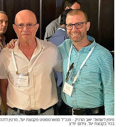
מימין לשמאל: יואב הורניק - מנכ"ל סמארטסופט מקבוצת יעל, מרטין לדנהי
בכיר בקבוצת יעל. צילום: יח"צ