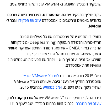
שתפקיד המנכ"ל התפנה. ב-VMware עובד שקד כחמש שנים.
שקד יחליף בתפקיד את
נתי אמסטרדם
. בפברואר השנה פורסם
בלעדית באנשים ומחשבים כי אמסטרדם
עזב את תפקידו
ועבר ל-
.
Nvidia
בתפקידו החדש ינהל אמסטרדם את כל פעילויות הבינה
המלאכותית והלמידה העמוקה (Deep learning) מול לקוחות
החברה באזור EMEA – אירופה, המזרח התיכון ואפריקה.
אופיר
זמיר
, המשמש זה שנים כמנהל טכני אזורי בענקית
הווירטואליזציה, עזב אף הוא – וינהל את הפעילות הטכנולוגית ב-
Nvidia תחת אמסטרדם.
ביולי 2015 מונה אמסטרדם
למנכ"ל VMware ישראל
.
אמסטרדם החליף את
רענן ביבר
, ששימש מנכ"ל VMware
ישראל משך שלוש השנים,
ועזב במפתיע
במחצית 2015.
ביבר החליף בתפקיד מנכ"ל VMware ישראל את
רון קוהבלום
,
שעזב את החברה
, פנה ליזמות בתחום הנדל"ן, שב לענף ה-IT