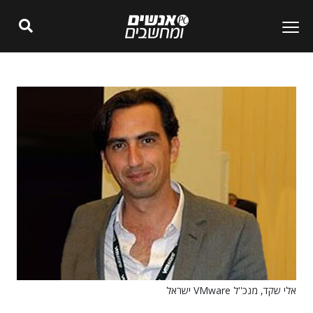
אלי שקד, מנכ''ל VMware ישראל