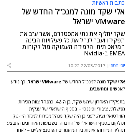
כתבות ראשיות
אלי שקד מונה למנכ"ל החדש של
VMware ישראל
שקד יחליף את נתי אמסטרדם, אשר עזב את
תפקידו ועבר לנהל את כל פעילויות הבינה
המלאכותית והלמידה העמוקה מול לקוחות
EMEA ב-Nvidia
יוסי הטוני
22/03/2017 10:22
אלי שקד
מונה למנכ"ל החדש של
VMware ישראל
, כך נודע
ל
אנשים ומחשבים
.
בתפקידו האחרון שימש שקד, בן ה-42, כמנהל צוות מכירות
ממשלתי, ציבורי ופיננסי – בסניף הישראלי של ענקית
הווירטואליזציה. לפני כן היה שקד מנהל מכירות למגזר היי-טק
וטלקום בסניף הישראלי של החברה. בשבועות האחרונים התבצע
תהליך המיון והראיונות בין המועמדים הפוטנציאליים – לאחר