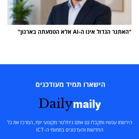
"האתגר הגדול אינו ה-AI אלא הטמעתה בארגון"
הישארו תמיד מעודכנים
Daily
maily
הירשמו עכשיו ותקבלו גם אתם ניוזלטר מקצועי יומי, המרכז את כל
החדשות והעדכונים בתחומי ה-ICT