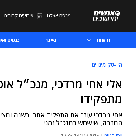
פרסם אצלנו
אירועים קרובים
חדשות
סייבר
כנסים ואיר
היי-טק מינויים
אלי אחי מרדכי, מנכ״ל או
מתפקידו
החברה, שישמש כמנכ"ל זמני
יוסי הטוני
13/10/2015 12:33