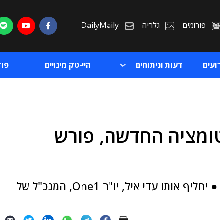
פורומים
גלריה
DailyMaily
ועים
דעות וניתוחים
היי-טק מינויים
פו
טומציה החדשה, פורש
ת
ת
אחי מרדכי עוזב את התפקיד אחרי כשנה וחצי ● יחליף אותו עדי איל, יו"ר One1, המנכ"ל של