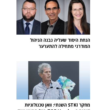
הנחת היסוד שעליה נבנה הניהול
המודרני מתחילה להתערער
מחקר STKI השנתי: וואן טכנולוגיות