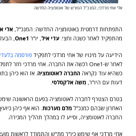
אלי אחי מרדכי, המנכ"ל הפורש של אוטומציה החדשה
התפתחות דרמטית באוטומציה החדשה: המנכ"ל,
אלי א
מהתפקיד לאחר כשנה וחצי.
עדי איל
, יו"ר
One1
, הבעל
הידיעה על מינויו של אחי מרדכי לתפקיד
פורסמה בלעדי
כשהיא עוד נקראה
החברה לאוטומציה
. אז הוא כיהן בת
דעות עם היו"ר,
משה אלקסלסי
.
בטרם הצטרף לחברה לאוטומציה בפעם הראשונה שימש א
האחרון שבהם כמנכ"ל
מלם מערכות
החברה לאוטומציה, וסייע לו במהלך תהליך המכירה.
אחי מרדכי אף שימש כיו"ר מת"ש והתמודד לראשות מועצת