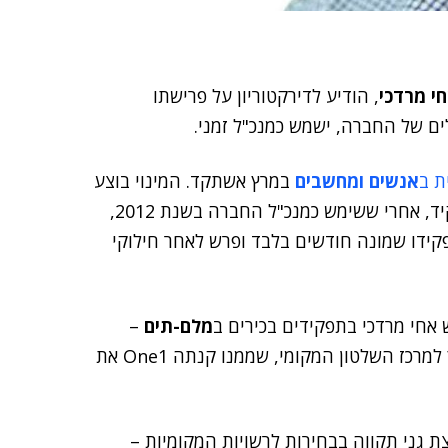
חי מרדכי
, הודיע לדירקטוריון על פרישתו
ים של החברה, ישמש כמנכ"ל זמני.
ת ב
אנשים ומחשבים
במרץ אשתקד. המינוי בוצע
לאחר ש-One1 רכשה את החברה. אחי מרדכי חזר לתפקיד, אחרי ששימש כמנכ"ל החברה בשנת 2012,
פקידו שמונה חודשים בלבד ופרש לאחר חילוקי
חי מרדכי בתפקידים בכירים ב
מלם-תים
–
. הוא אף כיהן כיועץ למרכז השלטון המקומי, שממנו קנתה One1 את
 גני תקווה בבחירות לרשויות המקומיות –