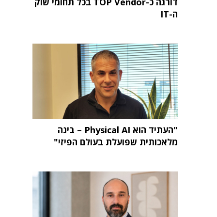
דורגה כ-TOP Vendor בכל תחומי שוק
ה-IT
"העתיד הוא Physical AI – בינה
מלאכותית שפועלת בעולם הפיזי"