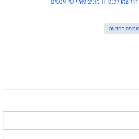
מתעניינים במחשוב ברשויות המקומיות ובערים חכמות? הירשמו לכנס IT מוניציפאלי של אנשים
ומציה החדשה