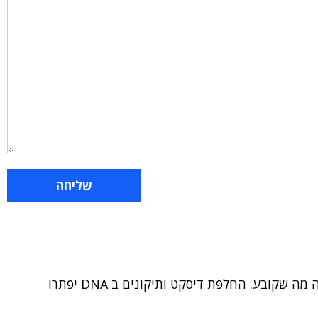
לחברה לאוטומציה יש שוק עם פוטנציאל מצוין וזה מה שקובע. החלפת דיסקט ותיקונים ב DNA יפתרו