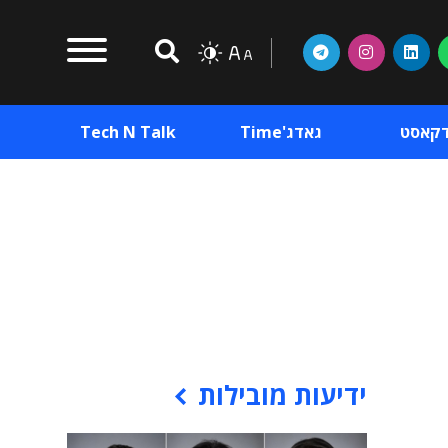
דקאסט
גאדג'Time
Tech N Talk
וכן פרסומי
תוכן פרסומי
וכן פרסומי
ידיעות מובילות