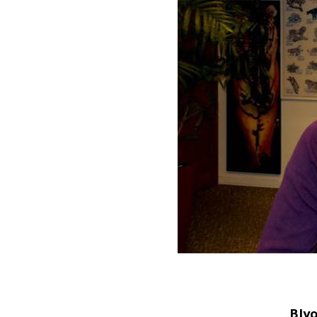
.
BIy