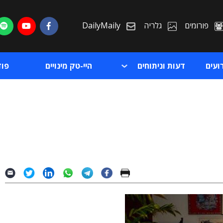
פורומים
גלריה
DailyMaily
ועים
דעות וניתוחים
היי-טק מינויים
פו
ת
ת