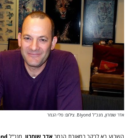
אדר שומרון, מנכ"ל BIyond. צילום: פלי הנמר
השבוע בא לבקר במאורת הנמר
אדר שומרון
, מנכ"ל
ond