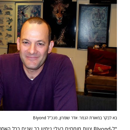
בא לבקר במאורת הנמר: אדר שומרון, מנכ"ל BIyond
"ל-BIyond צוות מומחים בעלי ניסיון רב שנים בכל