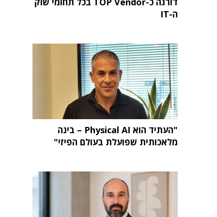
דורגה כ-TOP Vendor בכל תחומי שוק
ה-IT
"העתיד הוא Physical AI – בינה
מלאכותית שפועלת בעולם הפיזי"