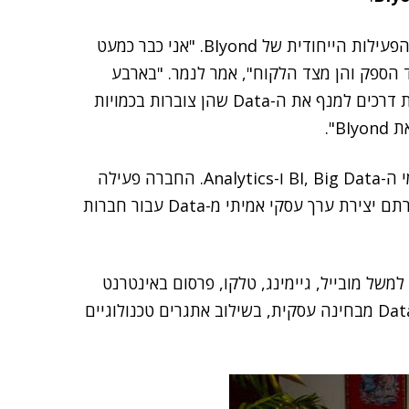
במאורה סיפר שומרון מעט על עצמו ותיאר בהרחבה את הפעילות הייחודית של BIyond. "אני כבר כמעט
ים – הן מצד הספק והן מצד הלקוח", אמר לנמר. "בארבע
השנים האחרונות נחשפתי לחברות טכנולוגיה שמחפשות דרכים למנף את ה-Data שהן צוברות בכמויות
B".
BIyond היא חברה המספקת שירותים מקצועיים בתחומי ה-BI, Big Data ו-Analytics. החברה פעילה
כ-3 שנים, ומתמחה בפתרונות טכנולוגיים ייחודיים שמטרתם יצירת ערך עסקי אמיתי מ-Data עבור חברות
משל מובייל, גיימינג, טלקו, פרסום באינטרנט
ופינטק. המשותף לכל הלקוחות הוא אתגרים במינוף ה-Data מבחינה עסקית, בשילוב אתגרים טכנולוגיים