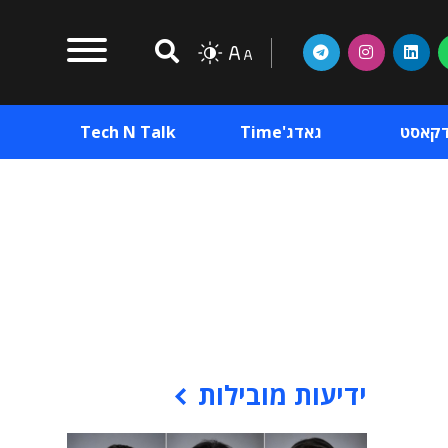
דקאסט
גאדג'Time
Tech N Talk
וכן פרסומי
תוכן פרסומי
וכן פרסומי
ידיעות מובילות