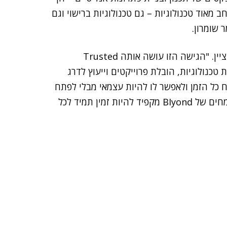
ב מאוד טכנולוגיות – גם טכנולוגיות ברישוי וגם
 שומרון.
"החברה ממוקדת בפרויקטים ואינה מייצגת טכנולוגיה", ציין. "הגישה הזו עושה אותה Trusted
רת טכנולוגיות, הובלת פרוייקטים וייעוץ לדרג
תת ערך ללקוח כל הזמן ולאפשר לו להיות עצמאי מבלי לפתח
בה תלות. בנוסף, מעצם טבעם של לקוחותיה, צוות המומחים של BIyond מקפיד להיות זמין תמיד לכל