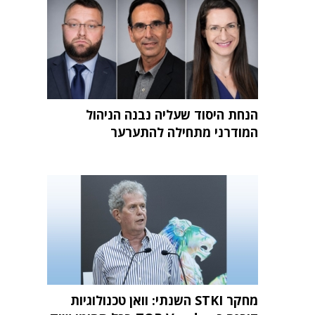
הנחת היסוד שעליה נבנה הניהול
המודרני מתחילה להתערער
מחקר STKI השנתי: וואן טכנולוגיות