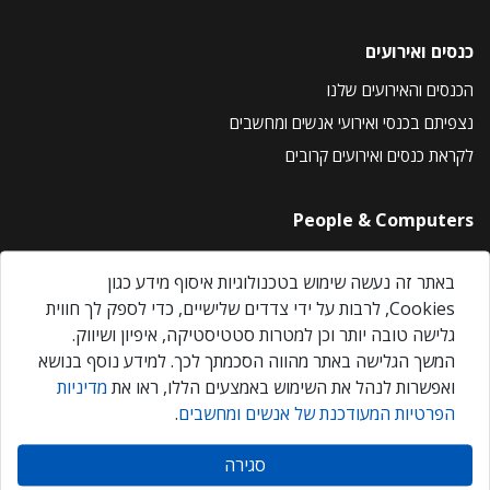
כנסים ואירועים
הכנסים והאירועים שלנו
נצפיתם בכנסי ואירועי אנשים ומחשבים
לקראת כנסים ואירועים קרובים
People & Computers
About Us
באתר זה נעשה שימוש בטכנולוגיות איסוף מידע כגון
Privacy Policy
Cookies, לרבות על ידי צדדים שלישיים, כדי לספק לך חווית
Contact Us
גלישה טובה יותר וכן למטרות סטטיסטיקה, איפיון ושיווק.
Our Events
המשך הגלישה באתר מהווה הסכמתך לכך. למידע נוסף בנושא
ואפשרות לנהל את השימוש באמצעים הללו, ראו את
מדיניות
הפרטיות המעודכנת של אנשים ומחשבים
.
אנשים ומחשבים © 2026 – כל הזכויות שמורות
סגירה
Created by