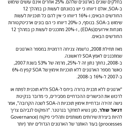
בחלקים שונים בארגונים שלהם. 25% אחרים אינם עושים שימוש
ב-SOA, אולם דיווחו כי יש בכוונתם לעשות כן במהלך 12
החודשים הבאים; ו-16% דיווחו כי אין להם כל תוכניות לעשות
שימוש ב-SOA. בנוסף, כ-20% דיווחו כי הם בונים ארכיטקטורות
מונחות אירועים(EDAs) , ו-20% מתכננים לעשות כן במהלך 12
החודשים הבאים.
מאז תחילת 2008, נרשמה צניחה דרמטית במספר הארגונים
שמתכננים לאמץ SOA לראשונה.
ב-2008, נחתך נתון זה ל-25%, מרמה של 53% בשנת 2007,
כאשר מספר הארגונים ללא תוכניות אימוץ של SOA קפץ מ-6%
ב-2007 ל-16% ב-2008.
"ארגונים ללא תכנית ברורה ביחס ל-SOA וללא תוכנית לפתח או
לרכוש את הכישורים ההכרחיים מסבירים, כי מדובר בנקיטת
גישה זהירה ובדחיית אימוץ תוכניות ה-SOA לשנה הקרובה", אמר
דניאל שולר
, סגן נשיא למחקר בגרטנר. "הפוקוס לגביהם צריך
להיות ביצירת שירותים משותפים ותהליכי פיקוח (Governance
processes) בעוד האתגר של הארגונים הגדולים יותר (יותר