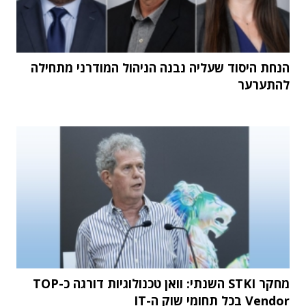
הנחת היסוד שעליה נבנה הניהול המודרני מתחילה
להתערער
מחקר STKI השנתי: וואן טכנולוגיות דורגה כ-TOP
Vendor בכל תחומי שוק ה-IT