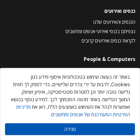
כנסים ואירועים
הכנסים והאירועים שלנו
נצפיתם בכנסי ואירועי אנשים ומחשבים
לקראת כנסים ואירועים קרובים
People & Computers
About Us
באתר זה נעשה שימוש בטכנולוגיות איסוף מידע כגון
Privacy Policy
Cookies, לרבות על ידי צדדים שלישיים, כדי לספק לך חווית
Contact Us
גלישה טובה יותר וכן למטרות סטטיסטיקה, איפיון ושיווק.
Our Events
המשך הגלישה באתר מהווה הסכמתך לכך. למידע נוסף בנושא
ואפשרות לנהל את השימוש באמצעים הללו, ראו את
מדיניות
הפרטיות המעודכנת של אנשים ומחשבים
.
אנשים ומחשבים © 2026 – כל הזכויות שמורות
סגירה
Created by