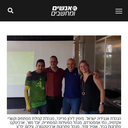
הנהלת אנבידיה ישראל. מימין: לירון פריינד, מנהלת קהילת מפתחים וקשרי
אקדמיה, נתי אמסטרדם, מנהל הפעילות המסחרית, יובל מזור, ארכיטקט
פתרונות בכיר, אופיר זמיר, מנהל פתרונות ארכיטקטורה. צילום: יח"צ