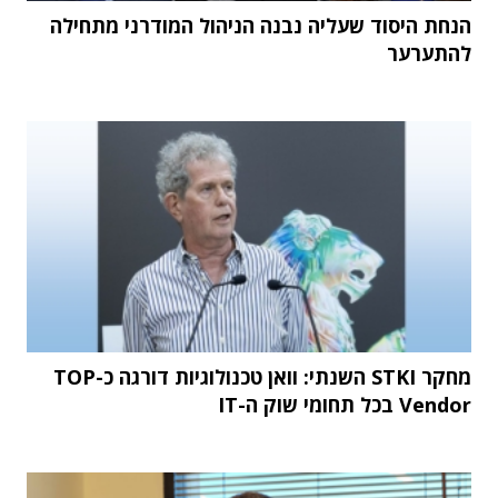
הנחת היסוד שעליה נבנה הניהול המודרני מתחילה
להתערער
מחקר STKI השנתי: וואן טכנולוגיות דורגה כ-TOP
Vendor בכל תחומי שוק ה-IT