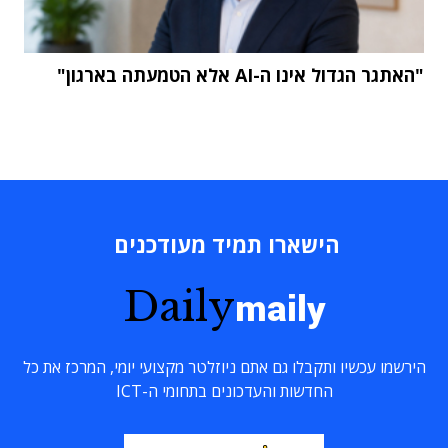
"האתגר הגדול אינו ה-AI אלא הטמעתה בארגון"
הישארו תמיד מעודכנים
Daily
maily
הירשמו עכשיו ותקבלו גם אתם ניוזלטר מקצועי יומי, המרכז את כל
החדשות והעדכונים בתחומי ה-ICT