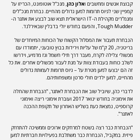
קבוצת אנשים ומחשבים ו
אלון כהן
, מנכ"ל אוטופונט, הכריזו על
קמפיין שני לגיוס תרומות למען גדולים מהחיים. נבחרת מנכ"לים
ומנמ"רים מקהילת ה-IT הישראלית תצא שוב לבצע את אתגר ה-
Tough Mudder, והפעם בחודש יולי בדבלין שבאירלנד.
הנבחרת תעבור את המסלול הקשוח של הכוחות המיוחדים של
בריטניה, 20 ק"מ של עליות וירידות בבוץ טובעני, יתמודדו עם
מכשולי צלילה לקרח, מעבר דרך תילי חשמל וגז מדמיע, וידרשו
לשלב כוחות בעבודת צוות על מנת לעבור מכשולים אחרים. את כל
זה הם יבצעו למען מטרת על – גיוס תרומות לעמותת גדולים
מהחיים, למען ילדים חולי סרטן ומשפחותיהם.
לדברי כהן, שיוביל שוב את הנבחרת לאתגר, "הנבחרת שהחלה
את אימוניה בחודש ינואר 2017 ועוברת אימוני ריצה ואימוני
קרוספיט, נמצאת כעת בשליש האחרון של תקופת ההכנה
לאתגר".
"הנבחרת כבר רצה בשטח למרחקים ארוכים וממשיכה להתחזק
פיזית. במקביל, הנבחרת כבר משתלבת בפעילויות חברתיות למען