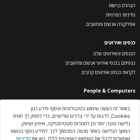
הצהרת נגישות
מדיניות הפרטיות
אפליקציה אנשים ומחשבים
כנסים ואירועים
הכנסים והאירועים שלנו
נצפיתם בכנסי ואירועי אנשים ומחשבים
לקראת כנסים ואירועים קרובים
People & Computers
About Us
באתר זה נעשה שימוש בטכנולוגיות איסוף מידע כגון
Privacy Policy
Cookies, לרבות על ידי צדדים שלישיים, כדי לספק לך חווית
Contact Us
גלישה טובה יותר וכן למטרות סטטיסטיקה, איפיון ושיווק.
Our Events
המשך הגלישה באתר מהווה הסכמתך לכך. למידע נוסף בנושא
ואפשרות לנהל את השימוש באמצעים הללו, ראו את
מדיניות