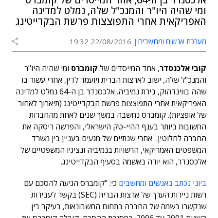
ומי שהיה היו"ר והמנכ"ל שלה, נמלט למדינה
האפריקאית אחרי התפוצצות פרשת הבקדייטינג
מערכת אנשים ומחשבים
22/08/2016 19:32
קובי אלכנסדר
, אחד המייסדים של
קומברס
ומי שהיה היו"ר
והמנכ"ל שלה, ישוב לארצות הברית ויועמד לדין, אחרי עשור בו
שהה בווינדהוק, בירת נמיביה. אלכסנדר בן ה-64 נמלט למדינה
האפריקאית אחרי התפוצצות פרשת הבקדייטינג (תיארוך לאחור
של אופציות). קומברס נחשבה במשך שנים לאחת מהחברות
החשובות ביותר בענף ההיי-טק הישראלי, והפרשה ריסקה את
החברה לחלוטין. אחרי שנתיים של מגעים בעניין בין משרד
המשפטים האמריקאי, הרשויות בנמיביה ונציגיו המשפטיים של
אלכסנדר, הוא יודה באשמה בסעיף הבקדייטינג.
ביוני נכתב באנשים ומחשבים
כי: "קומברס הגיעה להסכם עם
רשות ניירות הערך של ארצות הברית (SEC) בקשר לעבירות
שנקשרו בשמה של החברה בתחום החשבונאות, בעיקר בין