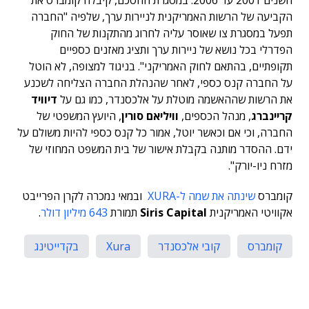
השנים 2001 עד 2006. במסגרת ההסכם, קיבלה קומברס את
הקביעה של הרשות האמריקנית לניירות ערך, שלפיה "החברה
תפעל במסגרת צו שאוסר עליה לחרוג מהתקנות של החוק
הפדרלי בכל נושא של ניירות ערך ותציג מאזנים כספיים
תקופתיים, בהתאם לחוק האמריקני". בניגוד למצופה, לא הוטל
על החברה קנס כספי, לאחר שהנהלת החברה הצליחה לשכנע
את הרשות שההאשמה מוטלת על אלכסנדר, כמו גם על
דיוויד
קריינברג
, מנהל הכספים,
וויליאם סורין
, היועץ המשפטי של
החברה, וכי אם וכאשר יוטל, אמור כל קנס כספי להיות משולם על
ידם. ההסדר מותנה בקבלת אישור של בית המשפט המחוזי של
מזרח ניו-יורק".
קומברס
שינתה את שמה ל-XURA
ובמאי נמכרה לקרן הפרייבט
אקוויטי האמריקנית
Siris Capital
תמורת
643 מיליון דולר
.
קומברס
קובי אלכסנדר
Xura
בקדייטינג