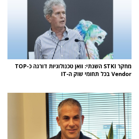
מחקר STKI השנתי: וואן טכנולוגיות דורגה כ-TOP
Vendor בכל תחומי שוק ה-IT