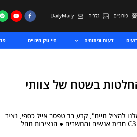
פורומים
גלריה
DailyMaily
ועים
דעות וניתוחים
היי-טק מינויים
פו
ההחלטות בשטח של צוותי
ת
ת
ו להציל חיים", קבע רב טפסר אייל כספי, נציב
כבאות והצלה ארצי, שדיבר במפגש של פורום C3 מבית אנשים ומחשבים ● הנציבות תחל