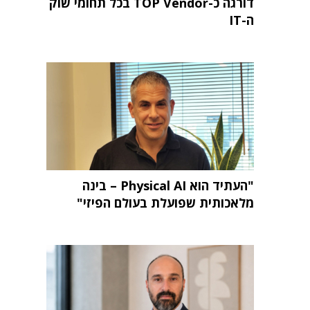
דורגה כ-TOP Vendor בכל תחומי שוק
ה-IT
"העתיד הוא Physical AI – בינה
מלאכותית שפועלת בעולם הפיזי"