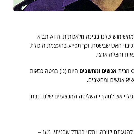
"בטווח הזמן הקרוב נתחיל בהטמעת מודלי שפה, כחלק מהשימוש שלנו בבינה מלאכותית. ה-AI תביא
כיבוי האש שבשטח, וכך תסייע בהעצמת היכולת
באות והצלה ארצי.
אנשים ומחשבים
היום (ג') במטה כבאות
נשיא אנשים ומחשבים.
 בין מערכות גילוי אש למוקדי השליטה המבצעיים שלנו. נבחן
הגעתם לזירה, ותלוי במודל שבניתי, מעז –