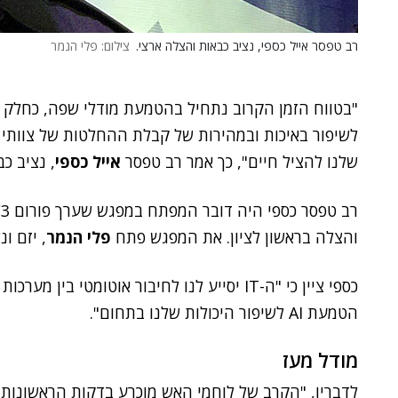
רב טפסר אייל כספי, נציב כבאות והצלה ארצי.
צילום: פלי הנמר
לשיפור באיכות ובמהירות של קבלת ההחלטות של צוותי 
שלנו להציל חיים", כך אמר רב טפסר
אייל כספי
, נציב כ
רב טפסר כספי היה דובר המפתח במפגש שערך פורום C3 מבית
והצלה בראשון לציון. את המפגש פתח
פלי הנמר
, יזם ו
כספי ציין כי "ה-IT יסייע לנו לחיבור אוטומטי
הטמעת AI לשיפור היכולות שלנו בתחום".
מודל מעז
לדבריו, "הקרב של לוחמי האש מוכרע בדקות הראשונות ל