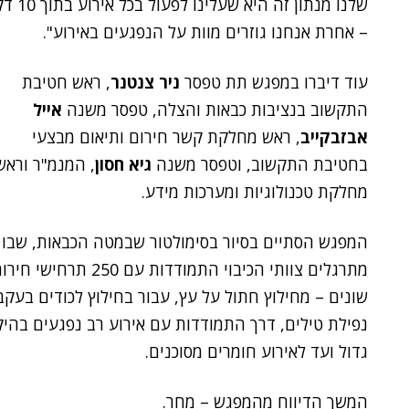
שלנו מנתון זה היא שעלינו
– אחרת אנחנו גוזרים מוות על הנפגעים באירוע".
עוד דיברו במפגש תת טפסר
ניר צנטנר
, ראש חטיבת
התקשוב בנציבות כבאות והצלה, טפסר משנה
אייל
אבזבקייב
, ראש מחלקת קשר חירום ותיאום מבצעי
בחטיבת התקשוב, וטפסר משנה
גיא חסון
, המנמ"ר וראש
מחלקת טכנולוגיות ומערכות מידע.
המפגש הסתיים בסיור בסימולטור שבמטה הכבאות, שבו
מתרגלים צוותי הכיבוי התמודדות עם 250 תרחישי ח
שונים – מחילוץ חתול על עץ, עבור בחילוץ לכודים בעקב
נפילת טילים, דרך התמודדות עם אירוע רב נפגעים בהי
גדול ועד לאירוע חומרים מסוכנים.
המשך הדיווח מהמפגש – מחר.