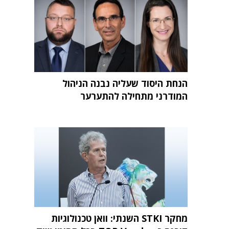
הנחת היסוד שעליה נבנה הניהול
המודרני מתחילה להתערער
מחקר STKI השנתי: וואן טכנולוגיות