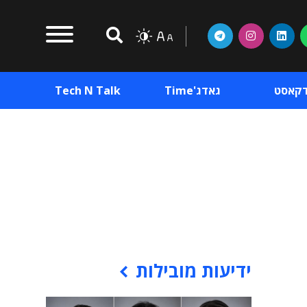
דקאסט
גאדג'Time
Tech N Talk
וכן פרסומי
תוכן פרסומי
וכן פרסומי
ידיעות מובילות