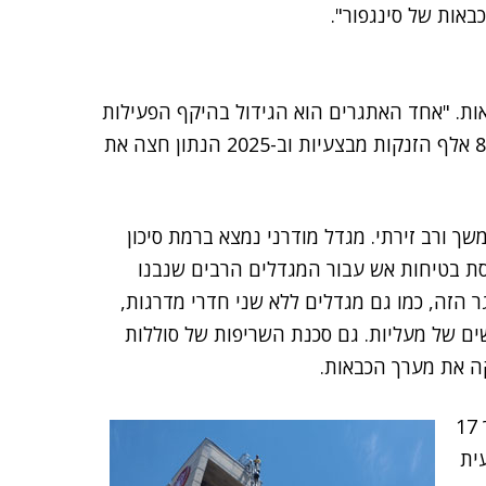
באות של סינגפור".
ות. "אחד האתגרים הוא הגידול בהיקף הפעילות
שלנו, והמצב הביטחוני רק מוסיף לכך: ב-2021 היו לנו 89 אלף הזנקות מבצעיות וב-2025 הנתון חצה את
שך ורב זירתי. מגדל מודרני נמצא ברמת סיכון
ת בטיחות אש עבור המגדלים הרבים שנבנו
ר הזה, כמו גם מגדלים ללא שני חדרי מדרגות,
ים של מעליות. גם סכנת השריפות של סוללות
קה את מערך הכבאות.
"בעבר", סיכם רב טפסר כספי, "משך שריפה של חדר ארך 17
ית