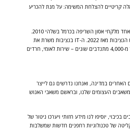
אלה קריטיים להצלחת המשימה: על מנת להכריע
נציבות הכבאות וההצלה היא גוף צעיר יחסית, שהוקם כאחד מלקחי אסון השריפה בכרמל בשלהי 2010.
כספי משרת במכבי האש זה ארבעה עשורים ועומד בראש הנציבות מאז 2022. ה-IT בנציבות משרת את
3,200 עובדיה, ש-2,200 מהם לוחמי אש. זאת, לצד יותר מ-4,000 מתנדבים שונים – שירות לאומי, חרדים
ם האחרים במדינה, ואנחנו נדרשים גם לייצר
 המשאבים העצומים שלנו, ובראשם משאבי האנוש
בכיבוי, יוסיפו לנו מידע חזותי ויערכו ניטור של
ם קליטה של טכנולוגיות רחפנים חדשות שמשלבות