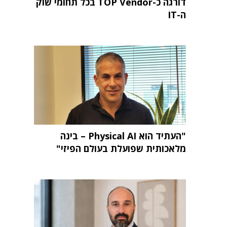
דורגה כ-TOP Vendor בכל תחומי שוק
ה-IT
"העתיד הוא Physical AI – בינה
מלאכותית שפועלת בעולם הפיזי"