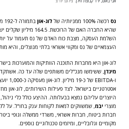
אבי באום, יו"ר קבוצת חילן.
צילום: יח"צ
נס
רכשה 100% ממניותיה של
לוג-און
בתמורה ל-192 מיליון שקלים – כך הודיעה היום (א') קבוצת
העצמאיים של נס ומקווי אשראי בלתי מנוצלים, והיא מו
לוג-און היא מחברות התוכנה הוותיקות והמוערכות בישראל: היא נ
מיגדן
ו-EBITDA 
אסטרטגיים בישראל. לצד פעילות השירותים, לוג-און מחז
היוצרים עליהם נמצא בבעלותה. ההיצע כולל כלי ניהול, 
מוצרי
יבמ
, שמשווקים למאות לקוחות ענק בחו"ל. על ל
חברות ביטוח, חברות אשראי, משרדי ממשלה וגופי ביטחון
מקומיים וגלובליים, ומיזמים טכנולוגיים נוספים.