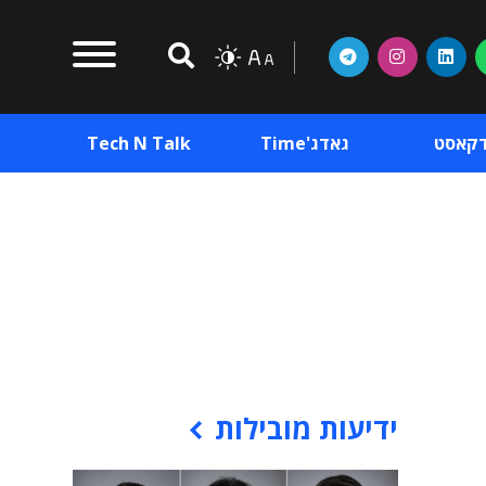
דקאסט
גאדג'Time
Tech N Talk
וכן פרסומי
תוכן פרסומי
וכן פרסומי
ידיעות מובילות