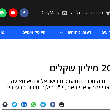
פורומים
גלריה
DailyMaily
ועים
דעות וניתוחים
היי-טק מינויים
פו
ת
תר מ-40 שנה, והיא מחברות התוכנה המוערכות בישראל ● היא מציעה
ת
 יבמ ● אבי באום, יו"ר חילן: "חיבור טבעי בין