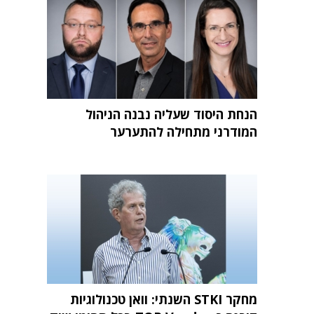
הנחת היסוד שעליה נבנה הניהול
המודרני מתחילה להתערער
מחקר STKI השנתי: וואן טכנולוגיות