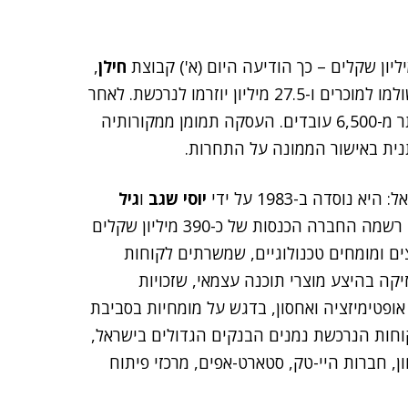
חילן
,
שהיא החברה האם של הרוכשת. 164.5 מיליון שקלים ישולמו למוכרים ו-27.5 מיליון יוזרמו לנרכשת. לאחר
השלמת העסקה, מצבת כוח האדם של נס תעמוד על יותר מ-6,500 עובדים. העסקה תמומן ממקורותיה
תנית באישור הממונה על התחרות.
וסדה ב-1983 על ידי
יוסי שגב
ו
גיל
, ששימשו מנכ"לים משותפים שלה עד כה. אשתקד רשמה החברה הכנסות של כ-390 מיליון שקלים
של כ-19 מיליון. לוג-און מעסיקה כ-1,000 יועצים ומומחים טכנולוגיים, שמשרתים לקוחות
יקה בהיצע מוצרי תוכנה עצמאי, שזכויות
אופטימיזציה ואחסון, בדגש על מומחיות בסביבת
קוחות הנרכשת נמנים הבנקים הגדולים בישראל,
, חברות היי-טק, סטארט-אפים, מרכזי פיתוח