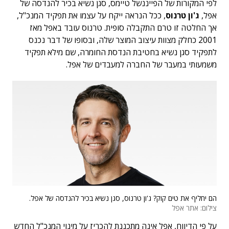
לפי המקורות של הפייננשל טיימס, סגן נשיא בכיר להנדסה של
אפל,
ג'ון טרנוס
, ככל הנראה ייקח על עצמו את תפקיד המנכ"ל,
אך החלטה זו טרם התקבלה סופית. טרנוס עובד באפל מאז
2001 כחלק מצוות עיצוב המוצר שלה, ובסופו של דבר נכנס
לתפקיד סגן נשיא בחטיבת הנדסת החומרה, שם מילא תפקיד
משמעותי במעבר של החברה למעבדים של אפל.
הם יחליף את טים קוק? ג'ון טרנוס, סגן נשיא בכיר להנדסה של אפל.
צילום: אתר אפל
על פי הדיווח, אפל אינה מתכננת להכריז על מינוי המנכ"ל החדש