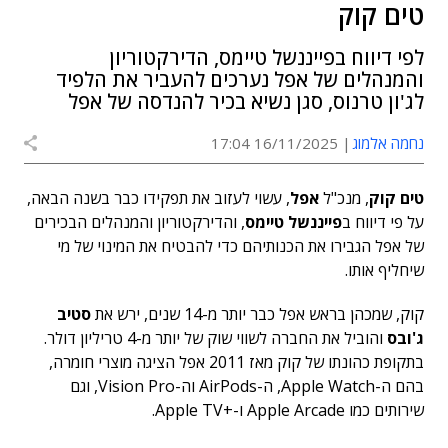
טים קוק
לפי דיווח בפייננשל טיימס, הדירקטוריון
והמנהלים של אפל נערכים להעביר את הלפיד
לג'ון טרנוס, סגן נשיא בכיר להנדסה של אפל
נחמה אלמוג
16/11/2025 17:04
טים קוק
, מנכ"ל
אפל
, עשוי לעזוב את תפקידו כבר בשנה הבאה,
על פי דיווח ב
פייננשל טיימס
, והדירקטוריון והמנהלים הבכירים
של אפל הגבירו את הכנותיהם כדי להבטיח את המינוי של מי
שיחליף אותו.
קוק, שמכהן בראש אפל כבר יותר מ-14 שנים, ירש את
סטיב
ג'ובס
והוביל את החברה לשווי שוק של יותר מ-4 טריליון דולר.
בתקופת כהונתו של קוק מאז 2011 אפל הציגה מוצרי חומרה,
בהם ה-Apple Watch, ה-AirPods וה-Vision Pro, וגם
שירותים כמו Apple Arcade ו-+Apple TV.