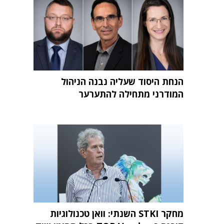
הנחת היסוד שעליה נבנה הניהול
המודרני מתחילה להתערער
מחקר STKI השנתי: וואן טכנולוגיות