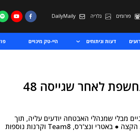
פורומים
גלריה
DailyMaily
ועים
דעות וניתוחים
היי-טק מינויים
פו
אבטחת נקודות קצה: קוי נחשפת לאחר שגייסה 48
ת
ת
ים מבלי שמנהלי האבטחה יודעים עליה, תוך
שקיפות מלאה, ניתוח סיכונים ואכיפה בנקודת הקצה ● באטרי ונצ'רס, Team8 וקרנות נוספות