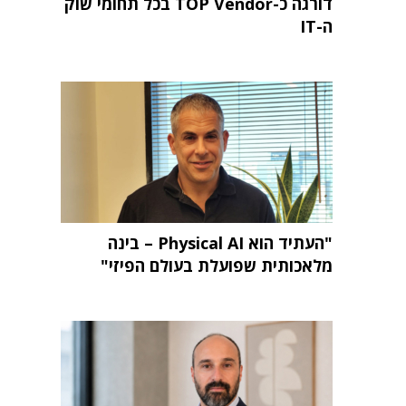
דורגה כ-TOP Vendor בכל תחומי שוק
ה-IT
"העתיד הוא Physical AI – בינה
מלאכותית שפועלת בעולם הפיזי"