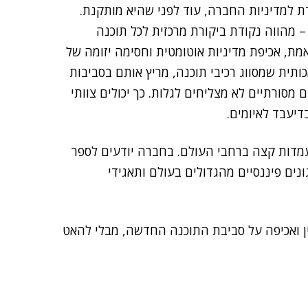
דת למדיניות החברה, עוד לפני שהיא מותקנת.
מוצר המרכזי של החברה – Supply Chain Gateway – מהווה נקודת ביקורת מרכזית לכל תוכנה
אמת, אכיפת מדיניות אוטומטית וחסימה יזומה של
ל Wings – מנוע בינה מלאכותית שמסווג רכיבי תוכנה, מריץ אותם בסביבות
ם מסורתיים לא מצליחים לגלות. כך יכולים צוותי
יעבד לאיומים.
 עמדות קצה ברחבי העולם. בחברה יודעים לספר
ה שלה כבר מאבטחת חברות פורצ'ן 50, ארגונים פיננסיים מהגדולים בעולם ותאגידי
ן ואכיפה על סביבת התוכנה החדשה, מבלי להאט