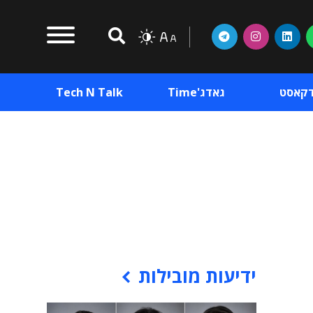
דקאסט
גאדג'Time
Tech N Talk
וכן פרסומי
תוכן פרסומי
וכן פרסומי
ידיעות מובילות