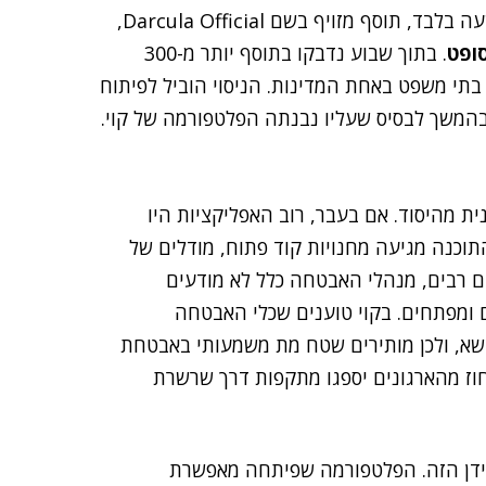
VSCode. כדי להמחיש את הבעיה הם יצרו, בתוך חצי שעה בלבד, תוסף מזויף בשם Darcula Official,
ופט
. בתוך שבוע נדבקו בתוסף יותר מ-300
בתי משפט באחת המדינות. הניסוי הוביל לפיתוח
 מהיסוד. אם בעבר, רוב האפליקציות היו
 IT, הרי שכיום, מרבית התוכנה מגיעה מחנויות קוד פתוח, מודלים של
ם רבים, מנהלי האבטחה כלל לא מודעים
 ומפתחים. בקוי טוענים שכלי האבטחה
יים לניהול של הנושא, ולכן מותירים שטח מת משמעותי באבטחת
 סוף השנה, כ-45% אחוז מהארגונים יספגו מתקפות דרך שרשרת
ידן הזה. הפלטפורמה שפיתחה מאפשרת