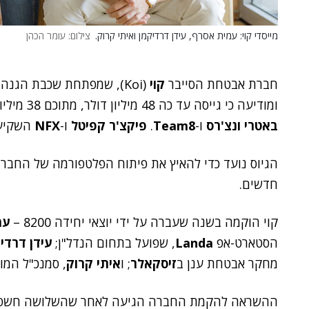
מייסדי קוי: עמית אסרף, עידן דרדיקמן ואיתי קרוק.
צילום: עומר הכהן
חברת אבטחת הסייבר
קוי
(Koi), שמפתחת שכבת הגנ
ומודיעה כי גייסה עד כה 48 מיליון דולר, מתוכם 38 מיליון בסבב A. הקרנות שהובילו את ההשקעה הן
באטרי ונצ'רס
ו-
Team8
.
פיקצ'ר קפיטל
ו-
NFX
השקיעו
הגיוס נועד כדי להאיץ את פיתוח הפלטפורמה של החברה
חדשים.
קוי הוקמה בשנה שעברה על ידי יוצאי יחידה 8200 –
עמ
הסטארט-אפ
Landa
, שפועל בתחום הנדל"ן;
עידן דרדי
מחקר אבטחת ענן ב
זיסקאלר
; ו
איתי קרוק
, סמנכ"ל המוצ
ההשראה להקמת החברה הגיעה לאחר שהשלושה חשפו 