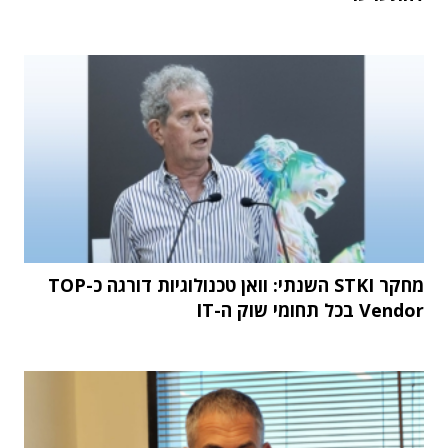
מחקר STKI השנתי: וואן טכנולוגיות דורגה כ-TOP
Vendor בכל תחומי שוק ה-IT