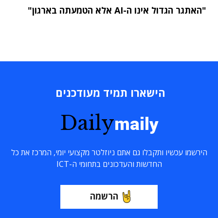
"האתגר הגדול אינו ה-AI אלא הטמעתה בארגון"
הישארו תמיד מעודכנים
Daily
maily
הירשמו עכשיו ותקבלו גם אתם ניוזלטר מקצועי יומי, המרכז את כל
החדשות והעדכונים בתחומי ה-ICT
הרשמה