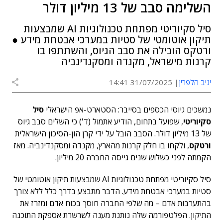
השלימה סבב של 13 מיליון דולר
סיל סקיוריטי מפתחת טכנולוגיות AI שמבצעות
תיקון אוטומטי של סטיות במערכי אבטחת מידע ●
ורטקס הובילה את סבב הגיוס, והשתתפו בו
קרנות מישראל, מקנדה ומסקנדינביה
יניב הלפרין
31/07/2025 14:41
נמשכים גיוסי הכספים בסייבר: הסטארט-אפ הישראלי
סיל
סקיוריטי
, שפועל בתחום, הודיע אתמול (ד') כי השלים סבב גיוס
של 13 מיליון דולר. הסבב הובל על ידי קרן הון-הסיכון הישראלית
ורטקס
, ולקחו בו חלק קרנות מהארץ, מקנדה ומסקנדינביה. מאז
הקמתה לפני כשלוש שנים גייסה החברה 20 מיליון.
סיל סקיוריטי מפתחת טכנולוגיות AI שמבצעות תיקון אוטומטי של
סטיות במערכי אבטחת מידע. הדבר מתבצע בדרך כלל ללא צורך
בהתערבות אדם – מה שלפי החברה חוסך בכוח אדם ומזרז את
התיקון. הפלטפורמה שלה נותנת מענה לשרשרת אספקת התוכנה