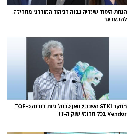
הנחת היסוד שעליה נבנה הניהול המודרני מתחילה
להתערער
מחקר STKI השנתי: וואן טכנולוגיות דורגה כ-TOP
Vendor בכל תחומי שוק ה-IT