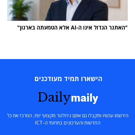
"האתגר הגדול אינו ה-AI אלא הטמעתה בארגון"
הישארו תמיד מעודכנים
Daily
maily
הירשמו עכשיו ותקבלו גם אתם ניוזלטר מקצועי יומי, המרכז את כל
החדשות והעדכונים בתחומי ה-ICT