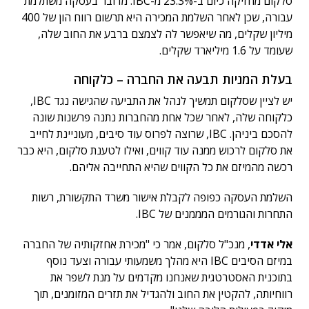
סלקום מחזיקה כיום ב-23.3% מ-IBC. מדובר בעסקה משתלמת
עבורה, שכן לאחר השלמת המכירה היא תרשום רווח הון של 400
מיליון שקלים, מה שיאפשר לה לצמצם ברבע את החוב שלה,
שעומד על 1.6 מיליארד שקלים.
בעלת המניות תבעה את החברה – כלקוחה
יש לציין שסלקום תמשיך לנהל את התביעה שהגישה נגד IBC,
כלקוחה שלה, לאחר שכל אחת מהחברות נתנה פרשנות שונה
להסכם ביניהן. IBC, שרוצה לפרוס עוד סיבים, מעוניינת לחייב
את סלקום לרכוש ממנה עוד קווים, ואילו לטענת סלקום, היא כבר
רכשה מהמיזם את כל הקווים שהיא התחייבה אליהם.
השלמת העסקה כפופה לקבלת אישור משרד התקשורת, רשות
התחרות והגורמים המממנים של IBC.
אלי אדדי
, מנכ"ל סלקום, אמר כי "מכירת אחזקותיה של החברה
במיזם הסיבים IBC היא מהלך משמעותי עבורה וצעד נוסף
בתוכנית האסטרטגית שאנחנו מקדמים על מנת לשפר את
רווחיותה, להקטין את החוב ולהגדיל את תזרים המזומנים, תוך