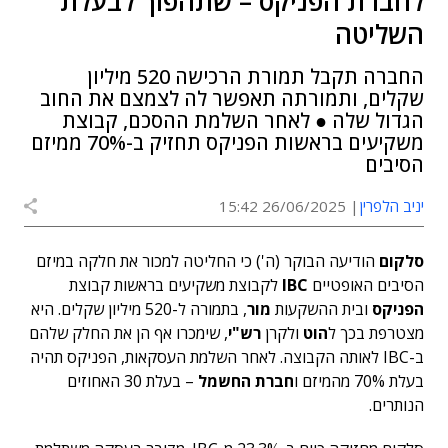
לחברת הפניקס – שתהפוך לבעלת
השליטה
החברה תקבל תמורת הרכישה 520 מיליון
שקלים, ותמורתה תאפשר לה לצמצם את החוב
הגדול שלה ● לאחר השלמת ההסכם, קבוצת
משקיעים בראשות הפניקס תחזיק ב-70% ממיזם
הסיבים
יניב הלפרין
26/06/2025 15:42
סלקום
הודיעה הבוקר (ה') כי החליטה למכור את חלקה במיזם
הסיבים האופטיים
IBC
לקבוצת משקיעים בראשות קבוצת
הפניקס
ובית ההשקעות
מור
, בתמורה ל-520 מיליון שקלים. היא
מצטרפת בכך ל
הוט
ולקרן
רש"י
, שימכרו אף הן את החלק שלהם
ב-IBC לאותה הקבוצה. לאחר השלמת העסקאות, הפניקס תהיה
בעלת 70% מהמיזם ו
חברת החשמל
– בעלת 30 האחוזים
הנותרים.