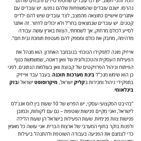
הכול והכי חשוב: יש לנו עובדים שחטפו טילים והבתים שלהם
נהרסו. ישנם עובדים שהמשפחות שלהם נפגעו. יש עובדים עם
אתגרים אישיים כתוצאה מהמצב, לצד עובדים שיש להם ילדים
קטנים. יש עובדים שנמצאים בחו"ל ולא יכולים לחזור. זה אתגר
לסייע לכולם מרחוק, אך לשמחתי, הצוות בארץ עושה עבודה
מדהימה, מחבק את כולם ומספק להם מעטפת תומכת ובית חם".
אייזיק מונה לתפקידו הנוכחי בנובמבר האחרון. הוא מנהל את
הפעילות העסקית והטכנולוגית של וואן דאטה, שמשמשת כגוף
הפיתוח וניהול הפרויקטים של קבוצת וואן בעולמות הנתונים. לפני
כן הוא שימש מנכ"ל
בינת מערכות תוכנה
. בעבר עבד אייזיק
בתפקידי ניהול ומכירות ב
קליק
ישראל,
מיקרוסופט
ישראל ו
בזק
בינלאומי
.
"בהיבט המקצועי-עסקי, יש הפרש של 10 שעות בין לוס אנג'לס
לישראל, ואני מקיים פגישות שוטפות – גם עם לקוחות, וכמובן
פגישות צוות פנימיות. שעות הפעילות בישראל הן שעות הלילה
ולפנות בוקר בחוף המערבי של ארצות הברית. אני עושה כל מאמץ
כדי לצמצם את הפגיעה בעבודה השוטפת ולהתנהל ביעילות