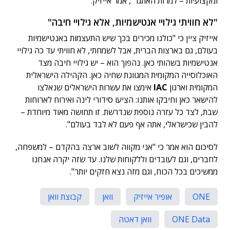
ומקצועיות – למרות האתגר", אמר אייזיק.
"לא חוויתי גילויי אנטישמיות, אלא גילויי חיבה"
אייזיק ציין כי "כולנו מכירים בכך שיש התעצמות באנטישמיות
בעולם, גם בארצות הברית, אבל לשמחתי, לא חוויתי עד כה גילויי
אנטישמיות בשהותי כאן. נהפוך הוא – יש גילויי חיבה מצד
האוכלוסייה המקומית המגוונת שחיה כאן. הקהילה הישראלית
המקומית וארגון
IAC
אימצו את עשרות הישראלים שנאלצו
להישאר כאן וחיבקו אותנו: הציעו סידורי לינה ואירוח לארוחות
שבת, לצד כל עזרה נוספת שנדרשת. זו תחושה מאוד מיוחדת –
להבין שכישראלי, אתה אף פעם לא לבד בעולם".
לסיכום הוא אמר כי "אני מקווה לשוב ארצה בהקדם – למשפחה,
לחברים, וגם לעובדים וללקוחות שלנו. עד שזה יקרה אנחנו
ממשיכים בכל הכוח, וגם מזה נצא חזקים יותר".
ONE
אופיר אייזיק
וואן
קבוצת וואן
ONE Data
וואן דאטה