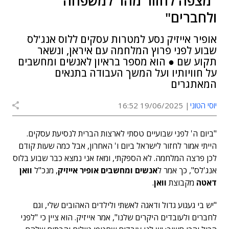
"מצפה לחזור מהר למשפחה
ולחברים"
אופיר אייזיק נסע למטרות עסקים ללוס אנג'לס
שבוע לפני פרוץ המלחמה עם איראן, ונשאר
תקוע שם ● הוא מספר בראיון לאנשים ומחשבים
על חוויותיו ועל המשך העבודה בתנאים
המאתגרים
יוסי הטוני
19/06/2025 16:52
"ביום ה' לפני שבועיים טסתי לארצות הברית לנסיעת עסקים.
הייתי אמור לחזור לישראל ביום ו' האחרון, אבל כמה שעות קודם
לכן פרצה המלחמה. לא הספקתי, ומאז אני נמצא כבר שבוע בלוס
אנג'לס", כך אמר ל
אנשים ומחשבים
אופיר אייזיק
, מנכ"ל
וואן
דאטה
מקבוצת
וואן
.
"יש בי געגוע גדול ודאגה לאשתי ולילדים האהובים שלי, וגם
לחברים ולעובדים היקרים שלנו", אמר אייזיק. הוא ציין כי "לפני