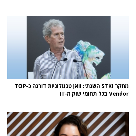
מחקר STKI השנתי: וואן טכנולוגיות דורגה כ-TOP
Vendor בכל תחומי שוק ה-IT