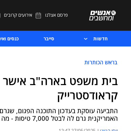
פרסם אצלנו
אירועים קרובים
חדשות
סייבר
כנסים ואיר
בראש הכותרות
בית משפט בארה"ב אישר 
קראודסטרייק
התביעה עוסקת בעדכון התוכנה הפגום, שגרם 
האמריקנית גרם לה לבטל 7,000 טיסות - מה שהסב לחברה נזקים של יותר מ-500 מיליון דולר
יוסי הטוני
27/05/2025 12:47