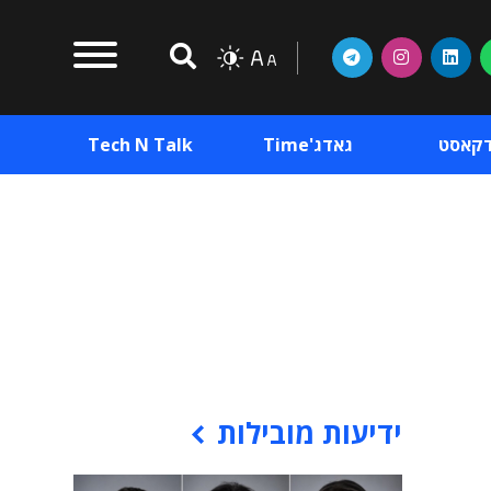
דקאסט
גאדג'Time
Tech N Talk
וכן פרסומי
תוכן פרסומי
וכן פרסומי
ידיעות מובילות