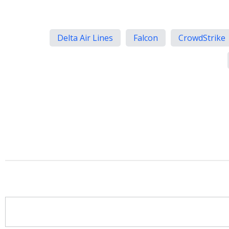
Delta Air Lines
Falcon
CrowdStrike