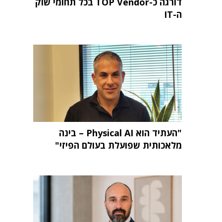
דורגה כ-TOP Vendor בכל תחומי שוק
ה-IT
"העתיד הוא Physical AI – בינה
מלאכותית שפועלת בעולם הפיזי"