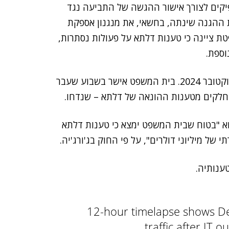
יקים לצורך אישור ההגשה של התביעה נגד
ת ההגנה שינתה, בחשאי, את מנגנון אספקת
ת ציינה כי טענות דלתא על פעולות נסתרות,
וספת.
במקור, דלתא הגישה את התביעה נגד קראודסטרייק באוקטובר 2024. בית המשפט אישר בשבוע שעבר
חלקים מטענות ההונאה של דלתא – שנדחו.
וא "בטוח שבית המשפט ימצא כי טענות דלתא
 של מיליוני דולרים", על פי החוק בג'ורג'יה.
ענותיה.
12-hour timelapse shows Del
traffic after IT 