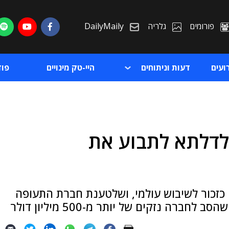
פורומים
גלריה
DailyMaily
ועים
דעות וניתוחים
היי-טק מינויים
פו
לדלתא לתבוע את
ת
ת
כזכור לשיבוש עולמי, ושלטענת חברת התעופה