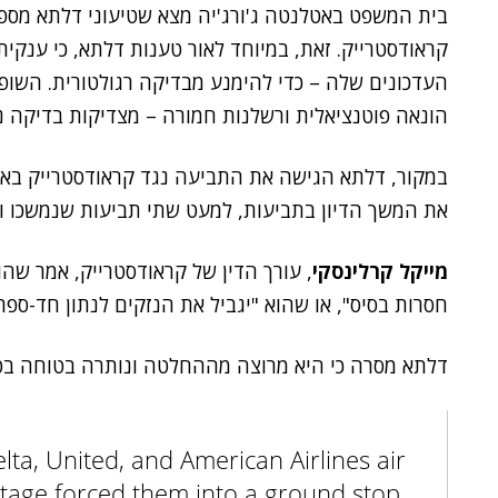
בית המשפט באטלנטה ג'ורג'יה מצא שטיעוני דלתא מספ
קראודסטרייק. זאת, במיוחד לאור טענות דלתא, כי ענקי
העדכונים שלה – כדי להימנע מבדיקה רגולטורית. השופט
הונאה פוטנציאלית ורשלנות חמורה – מצדיקות בדיקה נ
את המשך הדיון בתביעות, למעט שתי תביעות שנמשכו ו
מייקל קרלינסקי
, עורך הדין של קראודסטרייק, אמר שה
חסרות בסיס", או שהוא "יגביל את הנזקים לנתון חד-ספרתי
דלתא מסרה כי היא מרוצה מההחלטה ונותרה בטוחה בט
ta, United, and American Airlines air
outage forced them into a ground stop.