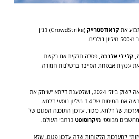
קראודסטרייק
(CrowdStrike) בגין
רים.
,
קלי לי אלרבה
, פסלה חלקית את בקשת
ת ענקית אבטחת הסייבר ברשלנות חמורה,
התיק מתמקד בעדכון תוכנה פגום ש-קראודסטרייק הוציאה לשוק ביולי 2024, ושלטענת דלתא "שיתק את
פעילותה", כיון שנאלצה לבטל 7,000 טיסות. התקלה שיבשה את הטיסות של 1.4 מיליון נוסעי דלתא.
רכות של דלתא. כזכור, עדכון התוכנה הפגום של
מיקרוסופט
ברחבי העולם.
ות" למערכות הלקוחות שלה עדכון פגום, שלא