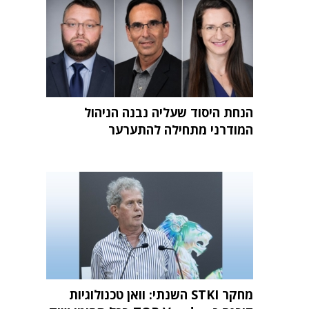
הנחת היסוד שעליה נבנה הניהול
המודרני מתחילה להתערער
מחקר STKI השנתי: וואן טכנולוגיות