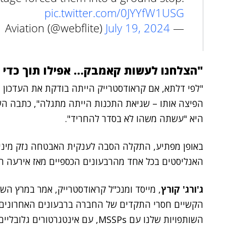
pic.twitter.com/0JYYfW1USG
July 19, 2024
— Aviation (@webflite)
"הצלחנו לעשות קאמבק… אפילו תוך כדי 
"לפי דלתא, אם קראודסטרייק הייתה בודקת את העדכון ה
הפיצה אותו – שגיאת התכנות הייתה מתגלה", כתבה הש
היא "עשתה משהו לא בסדר להחריד".
באופן מפתיע, התקלה הסבה לענקית האבטחה נזק מינימ
האנליסטים בכל אחד מהרבעונים הכספיים מאז אירעה התקרית
ג'ורג' קורץ
, מייסד ומנכ"ל קראודסטרייק, אמר במרץ הש
הקשיים חסרי התקדים של החברה ברבעונים האחרונים, 
השותפויות שלנו עם MSSPs, עם אינטגר