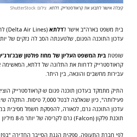
קיבלה אישור לתבוע את קראודסטרייק. דלתא.
צילום: ShutterStock
בית משפט בארה"ב אישר ל
דלתא
(Delta Air Lines) לתבוע את
עדכון התוכנה הפגום, שלטענתה הסב לה נזקים של יותר מ-500 מיליון דול
שופטת
בית המשפט העליון של מחוז פולטון שבג'ורג'יה
קראודסטרייק לדחות את התלונה של דלתא, המאשימה א
עבירות מחשבים והונאה, בין היתר.
עדכון התוכנה גרם, לכאורה, להפסקת חשמל מסיבית במע
תוכנת פלקון (Falcon) גרם לקריסה של יותר מ-8 מיליון מחשבים מבוססי
לפי חברת התעופה, ספקית הגנת הסייבר החדירה "בפזיז