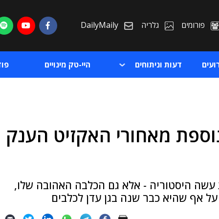
פורומים
גלריה
DailyMaily
ועים
דעות וניתוחים
היי-טק מינויים
פו
וספת מאחורי האקזיט הענק
ת
ת
 עשה היסטוריה - אלא גם הכלבה האהובה שלו,
על אף שהיא כבר שנה בגן עדן לכלבים