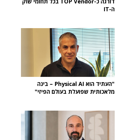
דורגה כ-TOP Vendor בכל תחומי שוק
ה-IT
"העתיד הוא Physical AI – בינה
מלאכותית שפועלת בעולם הפיזי"