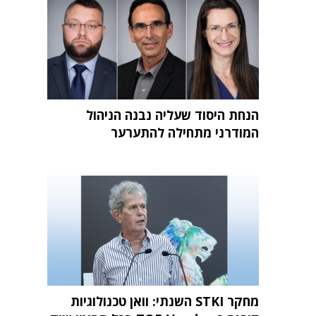
הנחת היסוד שעליה נבנה הניהול
המודרני מתחילה להתערער
מחקר STKI השנתי: וואן טכנולוגיות