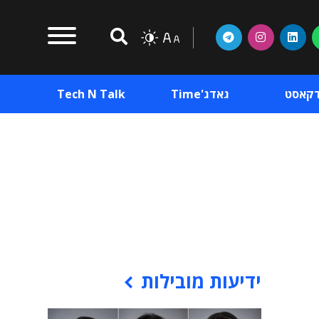
דקאסט
גאדג'Time
Tech N Talk
וכן פרסומי
תוכן פרסומי
וכן פרסומי
ידיעות מובילות