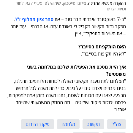
ההוקרה מנשיא המדינה.
צילום: פייסבוק. שימוש לפי סעיף 27א' לחוק
זכויות יוצרים
"ב-7 באוקטובר איבדתי חבר טוב – את
סהר ציון מחלוף
ז"ל
,
מפקד גדוד תקשוב מקביל לי באוגדת עזה. אז הבנתי – עוד יותר
– את חשיבות התפקיד", ציין.
האם הותקפתם בסייבר?
"לא היו תקיפות בסייבר".
איך היית מסכם את הפעילות שלכם במלחמה בשני
משפטים?
"הצלחנו לתת מענה תקשובי מעולה לכוחות הלוחמים: תרגלנו,
בנינו גיבויים ויצרנו גיבוי על גיבוי, כדי לתת מענה לכל תרחיש
מבצעי. יצאנו עם הכוחות לשטח, נתנו מענה בזמן אמת למפקדות,
פרסנו יכולות פיקוד ושליטה – וזה החוזק המשמעותי שמייחד
אותנו".
צה"ל
תקשוב
מלחמה
פיקוד הדרום