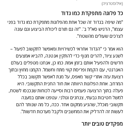
(אילוסטרציה)
כל פלוגה מתפקדת כמו גדוד
"מה שיפה בגדוד זה שכל אחת מהפלוגות מתפקדת כמו גדוד בפני
עצמו", הדגיש סא"ל ב'. "זה גם תורם ליכולת הביצוע וגם עונה
לצרכים שעולים מהשטח".
הוא אמר כי "הגדוד אחראי לכשירויות ומאפשר לתקשוב לפעול –
לשנע ציוד, להרים מנוף כדי להתקין אנטנה, להביא אמצעים
חדשים ולהפעיל אותם בזמן אמת. כמו כן, אנחנו מטפלים בעולם
האנרגטי, עם הקמת ופריסת קווי מתח וחשמל. הקמנו מחוץ ובתוך
רצועת עזה אתרי קשר מאפס, על מנת לאפשר תקשוב בכלל
המרחב. אחת הפלוגות היוותה את חוד החנית התקשובי. היא
פעלה בתוך הרצועה פעמים רבות וסייעה לכוחות שנכנסו לשטח,
למשל חטיבות גבעתי, צנחנים וגולני. עטפנו אותם במענה
תקשובי מוכלל, שהגיע ממקום אחד. ככה, כל מה שנותר להם
לעשות זה להדליק את המחשבים ולקבל מערכות חדשות".
מפקדים טובים יותר