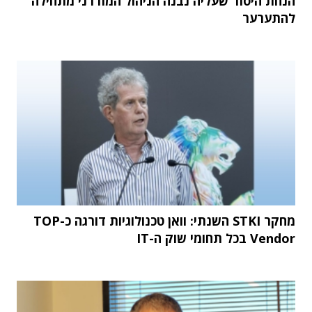
הנחת היסוד שעליה נבנה הניהול המודרני מתחילה
להתערער
מחקר STKI השנתי: וואן טכנולוגיות דורגה כ-TOP
Vendor בכל תחומי שוק ה-IT