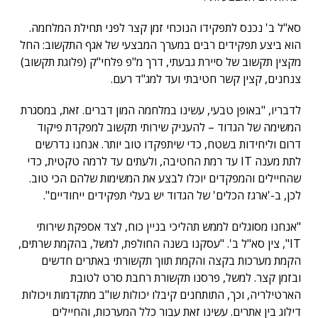
סא"ל ב' נכנס לתפקידו הנוכחי זמן קצר לפני תחילת המלחמה.
הוא ביצע תפקידים רבים במערך המבצעי של אגף התקשוב: החל
מקצין תקשוב של סיירת גבעתי, דרך מ"פ פלחי"ק (פלוגת תקשוב)
צנחנים, קצין קשר חטיבתי ועד למג"ד רעם.
לדבריו, "באופן טבעי, עשינו במלחמה המון דברים. זאת, במסגרת
המשימה של הגדוד – להעניק שירותי תקשוב למפקדת פיקוד
דרום וליחידות בשטח, כדי שיתפקדו טוב יותר. אנחנו נדרשים
לתת מענה IT עד רמת החטיבה, ולעתים עד לרמה טקטית, כדי
שהחיילים והמפקדים יוכלו לבצע את המשימות שלהם הכי טוב.
לכן, ב-'ארגז הכלים' של הגדוד יש בעלי תפקידים ייחודיים".
"אנחנו מסוגלים לממש תהליכי בניין כוח, לצד אספקת שירותי
IT", צין סא"ל ב'. "עסקנו בשנה החולפת, למשל, בהקמת שרתים,
הקמת מערכות בקצה והקמת תווך תקשורתי באתרים חדשים
ובזמן קצר. למשל, פרסנו תקשורת רחבת סרט לטובת
הארטילריה, וכך, התותחנים קיבלו יכולות שו"ב מתקדמות ויכולות
דילוג בין אתרים. עשינו זאת עבור כלל המערכות, והחיילים