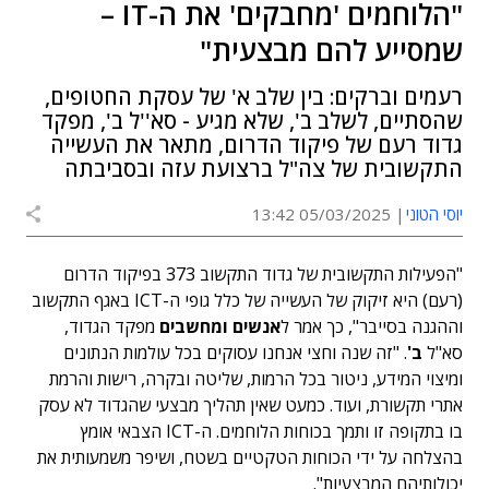
"הלוחמים 'מחבקים' את ה-IT –
שמסייע להם מבצעית"
רעמים וברקים: בין שלב א' של עסקת החטופים,
שהסתיים, לשלב ב', שלא מגיע - סא''ל ב', מפקד
גדוד רעם של פיקוד הדרום, מתאר את העשייה
התקשובית של צה"ל ברצועת עזה ובסביבתה
יוסי הטוני
05/03/2025 13:42
"הפעילות התקשובית של גדוד התקשוב 373 בפיקוד הדרום
(רעם) היא זיקוק של העשייה של כלל גופי ה-ICT באגף התקשוב
וההגנה בסייבר", כך אמר ל
אנשים ומחשבים
מפקד הגדוד,
סא"ל
ב'
. "זה שנה וחצי אנחנו עסוקים בכל עולמות הנתונים
ומיצוי המידע, ניטור בכל הרמות, שליטה ובקרה, רישות והרמת
אתרי תקשורת, ועוד. כמעט שאין תהליך מבצעי שהגדוד לא עסק
בו בתקופה זו ותמך בכוחות הלוחמים. ה-ICT הצבאי אומץ
בהצלחה על ידי הכוחות הטקטיים בשטח, ושיפר משמעותית את
יכולותיהם המבצעיות".