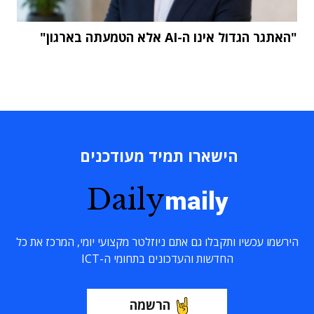
"האתגר הגדול אינו ה-AI אלא הטמעתה בארגון"
הישארו תמיד מעודכנים
Daily
maily
הירשמו עכשיו ותקבלו גם אתם ניוזלטר מקצועי יומי, המרכז את כל
החדשות והעדכונים בתחומי ה-ICT
הרשמה