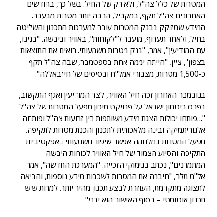
המטרות של כלל צה"ל, ולא רק של החיל. בשל כך, בחודשים
האחרונים צה"ל תקף, במקביל, הרבה יותר מטרות מבעבר.
המידע שמזוקק בבנק המטרות עובר למערכות התכנון והשליטה
בחיל, ולאחר תעדוף, מועבר ל"לקוחות", באוויר וביבשה. "בנינו,
עם המודיעין", אמר, "בנק מטרות משמעותי. רואים את התוצאות
בצפון", ציין, "הייתה יממה אחת בספטמבר, שבה צה"ל תקף
כ-1,500 מטרות, מצבורי אמל"ח ובסיסים של חיזבאללה".
בנובמבר האחרון זכה חיל האוויר, לצד המודיעין ואגף התקשוב,
בפרס ביטחון ישראל על פרויקט מיכון מפעל המטרות של צה"ל.
"…פותחו יכולות הצגת מידע משותפות בין זרועות צה"ל ופותחה
אלגוריתמיקה ובינה מלאכותית לתכנון והכנת מטרות לתקיפה.
מפעל המטרות במלחמה אפשר שיפור משמעותי באפקטיביות
התקיפה והסיוע הצמוד של חיל האוויר לכוחות היבשה
המתמרנים", נכתב בנימוקי הזכייה. "המערכת החדשה", אמר
אל"מ מלר, "חיברה את המטרות לשכבות מידע נוספות, והביאה
לתצוגה מתקדמת, העוזרת לבצע תכנון מהיר יותר. למרות שיש
תכנון אוטומטי – בסוף האישור הוא ידני".