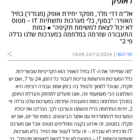
לאופק
אל"מ דדי מלר, מפקד יחידת אופק (מנמ"ר) בחיל
האוויר: "בסוף, בלי מערכות ותשתיות IT – מטוס
לא יכול לצאת למשימת תקיפה" ● כמות
התעבורה שזרמה במלחמה במערכות שלנו גדלה
פי 2"
יוסי הטוני
22/12/2024 16:09
"מה שמייחד את ה-IT בחיל האוויר הוא הקריטיות שבשרידות.
כלל המערכות והרשתות צריכות לעבוד כל הזמן, 24 על 7, ואם יש
תקלה, שנוכל לתמוך ולטפל בה בזמן אמת. עבודה רציפה היא
האלמנט הכי משמעותי פה, ואנו פועלים לתחזוק והגדלת החוסן.
במהלך המלחמה כמות התעבורה שזרמה במערכות שלנו גדלה פי
2, זירות המלחמה גדלו והשתנו ונערכנו לכך. הגדלנו את יכולת
המערכות להתמודדות עם אתגר הביצועים. בסופו של יום, אם יש
תקלה במטוס, זה אירוע בקצה ומחליפים מטוס. אבל אם מערכת
IT מרכזית לא עובדת – זה עלול לעצור את החיל. בלא מערכות,
תשתיות ורשתות IT – המטוס לא יוכל לצאת למשימת תקיפה", כך