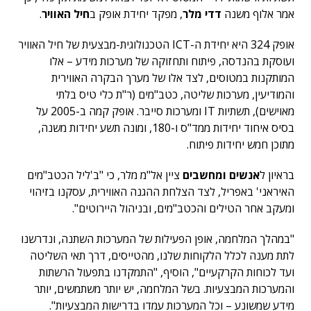
אמר אלוף משנה
דדי מלר
, מפקד יחידת אופק ב
חיל האוויר
.
אופק 324 היא יחידת ה-ICT הטכנולוגית-מבצעית של חיל האוויר
ועוסקת בהנדסה, פיתוח ותחזוקה של מערכות מידע – אלו
המותקנות במטוסים, לצד אלו של מערך הבקרה האווירית
והמודיעין, מערכות שליטה, כטב"מים (ר"ת כלי טיס בלתי
מאוישים), תשתיות IT ומערכות סייבר. אופק קמה ב-2005 על
בסיס איחוד יחידות ממד"ס ו-180, ומונה תשע יחידות משנה,
מתוכן חמש יחידות פיתוח.
בראיון ל
אנשים ומחשבים
ציין אל"מ מלר, כי "ב'ליל הכטב"מים
האיראני' באפריל, לצד הצלחת ההגנה האווירית, עסקנו בזיהוי
ומעקב אחר הטילים והכטב"מים, ובניהול היירוטים".
"במהלך המלחמה, אופן הפעילות של המערכות השתנה, ונדרשנו
לתת מענה לכלל הלקוחות שלנו, מהטייסים, דרך תאי השליטה
ועד לכוחות הקרקעיים", הוסיף, "התמקדנו בתפעול הרשתות
והמערכות המבצעיות. בשל המלחמה, יש יותר משתמשים, יותר
מידע שמשונע – וכל המערכות עמדו בדרישות המבצעיות".