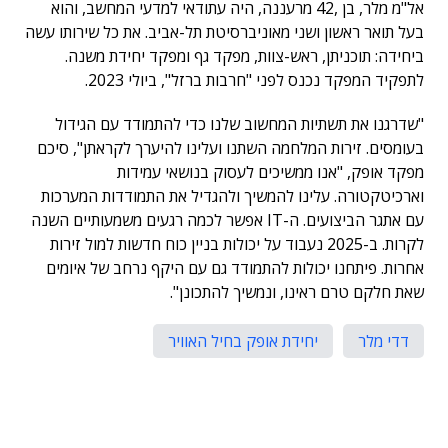
אל"מ מלר, בן ,42 מרעננה, היה עתודאי למדעי המחשב, והוא
בעל תואר ראשון ושני מאוניברסיטת תל-אביב. את כל שירותו עשה
ביחידה: תוכניתן, ראש-צוות, מפקד גף ומפקד יחידת משנה.
לתפקיד המפקד נכנס לפני "חרבות ברזל", ביולי 2023.
"שדרגנו את תשתיות המחשוב שלנו כדי להתמודד עם הגידול
בעומסים. זירות המלחמה השתנו ועלינו להיערך לקראתן", סיכם
מפקד אופק, "אנו ממשיכים לעסוק בנושאי עמידות
וארכיטקטורה. עלינו להמשיך ולהגדיל את התמודדות המערכות
עם אתגר הביצועים. ה-IT אפשר לכמה רגעים משמעותיים השנה
לקרות. ב-2025 נעבוד על יכולות בניין כוח חדשות למול זירות
אחרות. פיתחנו יכולות להתמודד גם עם היקף נרחב של איומים
שאת חלקם טרם ראינו, ונמשיך להתכונן".
דדי מלר
יחידת אופק בחיל האוויר