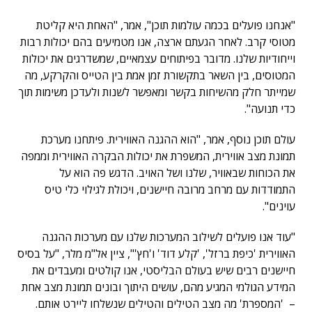
"אנחנו פועלים בכמה עולמות תוכן", אמר, "האחת היא קליטת
מטוסי קרב. לאחר הגעתם ארצה, אנו מטמיעים בהם יכולות רבות
וייחודיות שלנו. מדובר בפיתוחים עצמאיים, שמשדרגים את יכולות
המטוסים, בין השאר בתקשורת זמן אמת בין הטייס והקרקע, מה
שמייתר חלק מהשיחות בקשר ומאפשר לשנות ולעדכן משימות תוך
כדי תנועה".
עולם תוכן נוסף, אמר, "הוא ההגנה האווירית. פיתחנו מערכת
תמונת מצב אווירית, המשפרת את יכולות הבקרה האווירית וממפה
את הכוחות שבאוויר, שלנו ושל האויב. הדגש פה הוא על
התמודדות עם מרחב מרובה חיישנים, ויכולת לגילוי כלי טיס
עוינים".
"עוד אנו פועלים לשילוב המערכות שלנו עם מערכות ההגנה
האווירית 'כיפת ברזל', 'קלע דוד' ו'חץ'", ציין אל"מ מלר, "על בסיס
חיישנים רבים שיש בעולם הבליסטי, אנו קולטים ומעבדים את
המידע הגולמי המגיע מהם, עושים היתוך ובונים תמונת מצב אחת
– 'המספרת' מה מצב הטילים והטילים שנשלחו ליירט אותם.