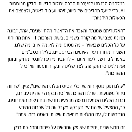
במלחמה הכנסנו למערכות הרבה יכולות חדשות, חלקן מבוססות
AI, כדי לייעל תהליכים של סיווג, זיהוי ועיבוד דאטה, ולצמצם את
הפעולות הידניות".
"האלגוריתם שמנתח ומעבד את הדאטה מהחיישנים", אמר, "בונה
תמונת מצב של מה קורה בשמיים, בשתי מערכות IT. אחת מדווחת
על כל הכלים שבאוויר – מה מטוס ומה לא, מה אויב ומה שלנו.
השנייה מדווחת על האיומים הבליסטיים. בליל הכטב"מים
באפריל נדרשנו לעוד אתגר – להעביר מידע רלוונטי, מדויק ובזמן
אמת למטוסי התקיפה, לצד שליטה ובקרה ותזמור של כלל
המערכות".
"עולם תוכן נוסף הוא של כלי הטיס הבלתי מאוישים", ציין, "שחווה
גידול משמעותי. יש לנו מערכת שליטה ובקרה ייעודית עבורם,
וברוב הכלים הטמענו גרסה מבצעית חדשה בחודשים האחרונים.
כך, המפעיל שלהם על הקרקע מקבל את כל שכבות המידע
הנדרשות לו, עם המלצות מותאמות אישית ודאטה בזמן אמת".
זה חמש שנים, יחידת שאופק אחראית על פיתוח ותחזוקת בנק