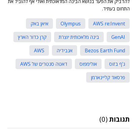
להדביק את הפער בנושא הבינה המלאוכתית ואולי אף להוביל את
התחום בעתיד.
AWS re:Invent
Olympus
איאן באק
GenAI
בינה מלאכותית יוצרת
קרן כדור הארץ
Bezos Earth Fund
אנבידיה
AWS
ג'ף בזוס
אולימפוס
דאטה סנטרים של AWS
פרסאד קליינארמן
תגובות
(0)