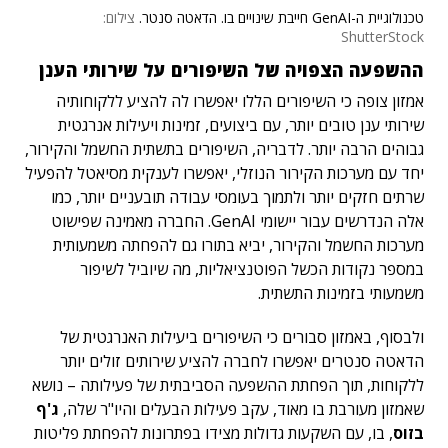
טכנולוגיית ה-GenAI חייבת שינויים בו. הדאטה סנטר.
צילום:
ShutterStock
ההשפעה הצפויה של השיפורים על שירותי הענן
אמזון צופה כי השיפורים הללו יאפשרו לה להציע ללקוחותיה
שירותי ענן טובים יותר, עם ביצועים, זמינות ויעילות אנרגטית
גבוהים הרבה יותר.
לדבריה, השיפורים בתשתית החשמל והקירור,
יחד עם מערכות הקירור הנוזלי, יאפשרו לענקית מסיאטל להפעיל
שרתים חזקים יותר ולתמוך בעומסי עבודה תובעניים יותר, כמו
אלה הנדרשים עבור יישומי GenAI.
החברה מאמינה שפישוט
מערכות החשמל והקירור, יביא בתורו גם להפחתה משמעותית
במספר נקודות הכשל הפוטנציאליות, מה שיוביל לשיפור
משמעותי בזמינות התשתית.
ולבסוף, באמזון סבורים כי השיפורים ביעילות האנרגטית של
הדאטה סנטרים יאפשרו לחברה להציע שירותים זולים יותר
ללקוחות, תוך הפחתת ההשפעה הסביבתית של פעילותה – נושא
שאמזון מעורבת בו מאוד, עקב פעילות הבעלים והיו"ר שלה,
ג'ף
בזוס
, בו, עם השקעות גדולות מצידו בפתרונות להפחתת פליטות