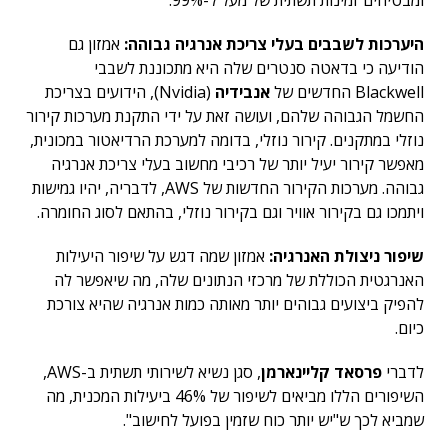
ומבטיחים זמינות תשתית של מעל ל-99%.
היערכות לשבבים בעלי צריכת אנרגיה גבוהה:
אמזון גם
הודיעה כי בדאטה סנטרים שלה היא מתכוננת לשבבי
Blackwell החדשים של
אנבידיה
(Nvidia), הידועים בצריכת
החשמל הגבוהה שלהם, ועושה זאת על ידי התקנת מערכות קירור
נוזלי במתקנים. קירור נוזלי, בדומה למערכת הרדיאטור במכונית,
מאפשר קירור יעיל יותר של רכיבי מחשוב בעלי צריכת אנרגיה
גבוהה. מערכות הקירור החדשות של AWS, לדבריה, יהיו גמישות
ויתמכו גם בקירור אוויר וגם בקירור נוזלי, בהתאם לסוג החומרה.
שיפור ניצולת האנרגיה:
אמזון שמה דגש על שיפור היעילות
האנרגטית הכוללת של מרכזי הנתונים שלה, מה שיאפשר לה
להפיק ביצועים גבוהים יותר מאותה כמות אנרגיה שהיא צורכת
כיום.
לדברי
פרסאד קליינארמן
, סגן נשיא לשירותי תשתית ב-AWS,
השיפורים הללו מביאים לשיפור של 46% ביעילות המכנית, מה
שמביא לכך ש"יש יותר כוח שזמין בפועל לחישוב".