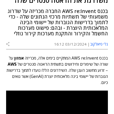
משדרגת את הדאטה סנטרים שלה
בכנס AWS re:Invent החברה מכריזה על שדרוג
משמעותי של תשתיות מרכזי הנתונים שלה - כדי
לתמוך בדרישות הגוברות של יישומי הבינה
המלאכותית היוצרת - ובהם: פישוט מערכות
החשמל והקירור והתקנת מערכות קירור נוזלי
גלי פיאלקוב
03/12/2024 16:12
בכנס AWS re:Invent המתקיים בימים אלה, מכריזה
אמזון
על
שורה של שיפורים וחידושים בתשתית הדאטה סנטרים של
AWS
– זרוע מחשוב הענן שלה. השידרוגים הללו נועדו לתמוך בדרישות
הגוברות של יישומי בינה מלאכותית יוצרת (GenAI) אשר גואים
כיום.