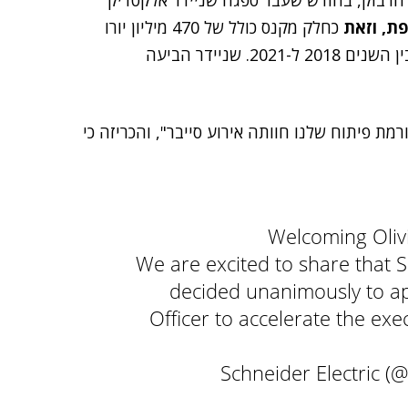
 הרבוק, בחודש שעבר ספגה שניידר אלקטריק
ת, וזאת
כחלק מקנס כולל של 470 מיליון יורו
שהוטל על מספר חברות בגין תיאום מחירי ציוד חשמלי בין השנים 2018 ל-2021. שניידר הביעה
ת פיתוח שלנו חוותה אירוע סייבר", והכריזה כי
Welcoming Olivi
We are excited to share that S
decided unanimously to ap
Officer to accelerate the exe