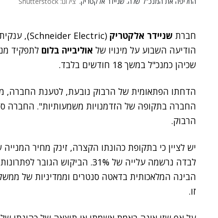
החליפה את המנכ"ל שלה. שניידר אלקטריק.
צילום: Shutterstock
חברת
שניידר אלקטריק
(
Electric)
Schneider
, ענקית
הודיעה השבוע על מינויו של
אוליבייה בלום
לתפקיד מנכ
שכיהן כמנכ"ל במשך 18 חודשים בלבד.
הדחתו הפתאומית של הרבוק נובעת, לטענת החברה, מ"ח
החברה בתקופה של הזדמנויות משמעותיות". החברה סיר
הרבוק.
לבדה נרשמה עלייה של 31%. הביקוש 
הבינה המלאכותית בדאטה סנטרים וממדיניות של ממשל
זו.