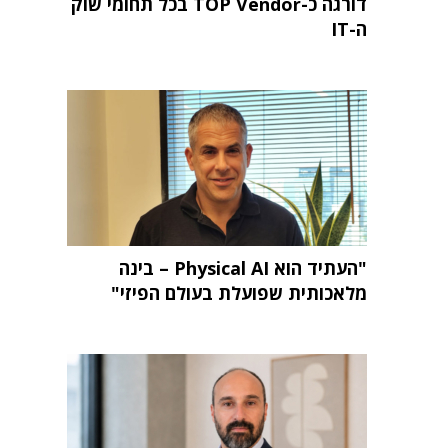
דורגה כ-TOP Vendor בכל תחומי שוק
ה-IT
"העתיד הוא Physical AI – בינה
מלאכותית שפועלת בעולם הפיזי"