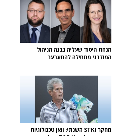
הנחת היסוד שעליה נבנה הניהול
המודרני מתחילה להתערער
מחקר STKI השנתי: וואן טכנולוגיות