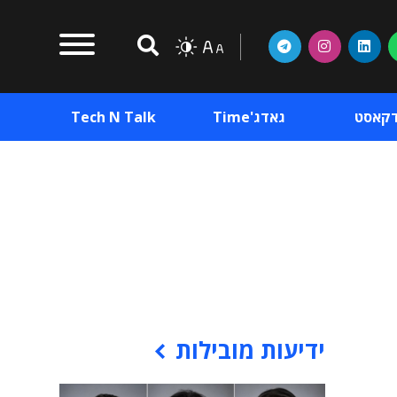
דקאסט
גאדג'Time
Tech N Talk
וכן פרסומי
תוכן פרסומי
וכן פרסומי
ידיעות מובילות