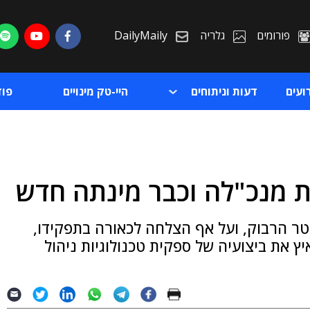
פורומים
גלריה
DailyMaily
ועים
דעות וניתוחים
היי-טק מינויים
פו
ת מנכ"לה וכבר מינתה חדש
ת
ר הרבוק, ועל אף הצלחה לכאורה בתפקידו,
ת
יץ את ביצועיה של ספקית טכנולוגיות ניהול