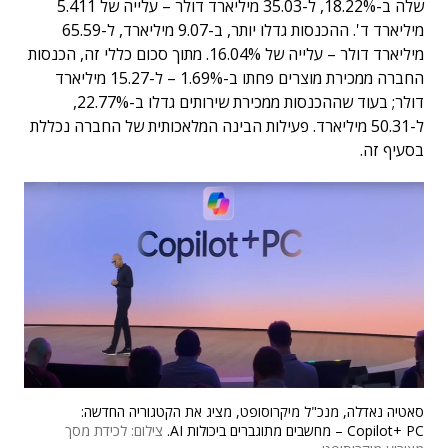
שלה ב-18.22%, ל-35.03 מיליארד דולר – עלייה של 5.411
מיליארד ד'. ההכנסות גדלו יותר, ב-9.07 מיליארד, ל-65.59
מיליארד דולר – עלייה של 16.04%. מתוך סכום כללי זה, הכנסות
החברה ממכירת מוצרים פחתו ב-1.69% – ל-15.27 מיליארד
דולר; בעוד שההכנסות ממכירת שירותים גדלו ב-22.77%,
ל-50.31 מיליארד. פעילות הבינה המלאכותית של החברה נכללת
בסעיף זה.
סאטיה נאדלה, מנכ"ל מיקרוסופט, מציג את הקטגוריה החדשה:
Copilot+ PC – מחשבים מתוגברים ביכולות AI.
צילום: לכידת מסך