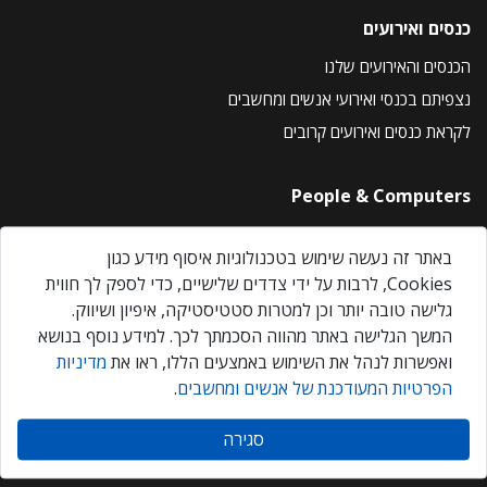
כנסים ואירועים
הכנסים והאירועים שלנו
נצפיתם בכנסי ואירועי אנשים ומחשבים
לקראת כנסים ואירועים קרובים
People & Computers
About Us
באתר זה נעשה שימוש בטכנולוגיות איסוף מידע כגון
Privacy Policy
Cookies, לרבות על ידי צדדים שלישיים, כדי לספק לך חווית
Contact Us
גלישה טובה יותר וכן למטרות סטטיסטיקה, איפיון ושיווק.
Our Events
המשך הגלישה באתר מהווה הסכמתך לכך. למידע נוסף בנושא
ואפשרות לנהל את השימוש באמצעים הללו, ראו את
מדיניות
הפרטיות המעודכנת של אנשים ומחשבים
.
אנשים ומחשבים © 2026 – כל הזכויות שמורות
סגירה
Created by