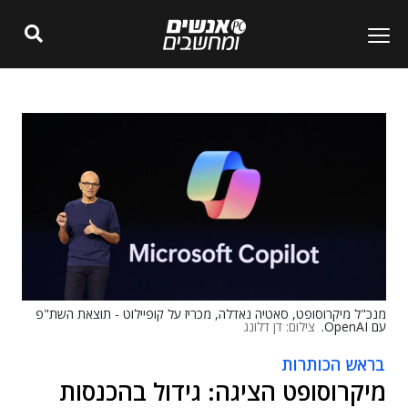
מנכ"ל מיקרוסופט, סאטיה נאדלה, מכריז על קופיילוט - תוצאת השת"פ
עם OpenAI.
צילום: דן דלונג
בראש הכותרות
מיקרוסופט הציגה: גידול בהכנסות