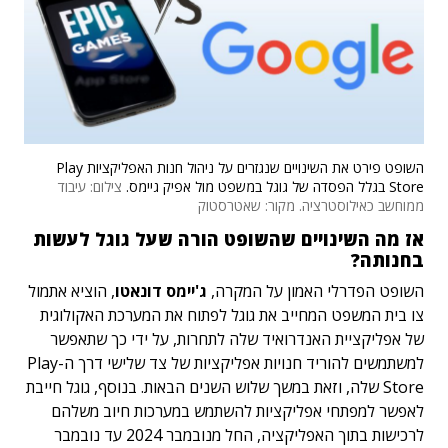
השופט פירט את השינויים שנגזרים על ניהול חנות האפליקציות Play
Store בגלל הפסדה של גוגל במשפט מול אפיק גיימס.
צילום: עיבוד
ממוחשב כאילוסטרציה. מקור: שאטרסטוק
אז מה השינויים שהשופט הורה שעל גוגל לעשות
בחנותה?
השופט הפדרלי האמון על המקרה,
ג'יימס דונאטו
, הוציא אתמול
צו בית המשפט המחייב את גוגל לפתוח את המערכת האקולוגית
של אפליקציית האנדרואיד שלה לתחרות, על ידי כך שתאפשר
למשתמשים להוריד חנויות אפליקציות של צד שלישי דרך ה-Play
Store שלה, וזאת במשך שלוש השנים הבאות. בנוסף, גוגל חייבת
לאפשר למפתחי אפליקציות להשתמש במערכות חיוב משלהם
לרכישות בתוך האפליקציה, החל מנובמבר 2024 עד נובמבר