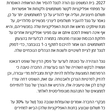
2027. בית המשפט גם הורה לגוגל להסיר את הוראותיה האוסרות
על מפתחי אפליקציות לקשר משתמשים ולקוחות אל אפשרויות
תשלום חיצוניות, ועליה אף להודיע ​​על כך למשתמשים. יתר על כן,
נאסר על גוגל להעביר תשלומים ליצרני מכשירים סלולריים, על
מנת שיתקינו מראש את חנות האפליקציות שלה במכשיריהם, והיא
אף אינה רשאית לסכם איתם או עם מפיצי אפליקציות אחרים על
חלוקת הכנסות שנוצרו מחנותה בתמורה לבלעדיות בהצעתן
למשתמשים. הצו אמור להיכנס לתוקף ב-1 בנובמבר, כדי לספק
לגוגל זמן לציית לשינויים ולשנות את הנהלים הנוכחיים שלה.
גוגל הצהירה על כוונתה לערער על פסק הדין של שופט דונאטו
ועשויה לבקש השהייה של הצו בערעורה. החברה טענה כי
הרפורמות המוצעות עלולות להיות יקרות ומגבילות מדי עבורה, וכן
להזיק לפרטיות הצרכן ולאבטחה. עם זאת, השופט דחה עודז
קודם לכן את טיעוניה אלו, והדגיש את הצורך של גוגל להתייחס
לממצאים של התנהגות מונופוליסטית לאלתר.
מבקרי החברה אומרים שהעמלות שגובה גוגל (של עד 30% על
כל תשלום שבוצע בחנות האפליקציות שלה) הביאו למחירים