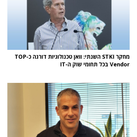
מחקר STKI השנתי: וואן טכנולוגיות דורגה כ-TOP
Vendor בכל תחומי שוק ה-IT