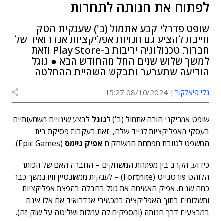
לפתוח את חנותה לתחרות
שופט פדרלי קבע אתמול (ב') שענקית הטק
חייבת להציע גם חנויות אפליקציות אנדרואיד של
חברות טכנולוגיה יריבות ב-Play Store וזאת
למשך שלוש שנים החל מהחודש הבא ● גוגל
הודיעה שתערער ותבקש השהיית ההחלטה
גלי פיאלקוב
08/10/2024 15:27
שופט אמריקני הורה אתמול (ב') ל
גוגל
לבצע שינויים משמעותיים
בעסקי האפליקציות לנייד שלה, וזאת בעקבות פסיקת בית
המשפט לטובת מפתחת המשחקים
אפיק גיימס
(Epic Games).
כידוע, הקרב בין מפתחת המשחקים – החברה האם של הכותר
הלוהט פורטנייט (Fortnite) – לענקית ממאונטיין וויו נמשך כבר
כמה שנים. אפיק האשימה את גוגל בחבלה בהפצת אפליקציות
ותשלומים בתוך האפליקציה במכשירי אנדרואיד אם אלו אינם
במבצעים דרך חנותה (ומספקים לה עמלות ושליטה על שוק זה).