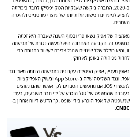
ואפל בהפצת אפליקציות לנייד ופתחה נגדן, בנפרד, במשפטים
ב-2020. החברה ביקשה שענקיות הטק יפסיקו לחבל ביכולתה
להציע לגיימרים רכישות זולות יותר של מוצרי פורטנייט ולהיטיה
האחרים.
מאמציה של אפיק נשאו פרי ובסוף השנה שעברה היא זכתה
במשפט זה. הקביעה האחרונה היא למעשה נגזרת של תביעתה
זו, והיא כוללת שלל שינויים שגוגל צריכה לעשות בחנותה כדי
לחדול מניהולה באופן לא חוקי.
באופן מעניין, אפיק הפסידה עקרונית בתביעתה הדומה מאוד נגד
אפל, ונגד השליטה שלה ב-App Store ובשוק האפליקציות
למכשירי iOS. אם מחפשים הסברים לכך אפשר שהם נעוצים
בעובדה שהמשפט של גוגל הוכרע על ידי חבר מושבעים, בעוד
שמשפטה של ​​אפל הוכרע בידי שופט, כך הדגיש דיווח אחרון ב-
.
CNBC