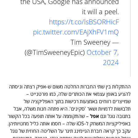
the USA, Google has announced
it will a peel.
https://t.co/lsBSORHicF
pic.twitter.com/EAjXhFV1mQ
— Tim Sweeney
(@TimSweeneyEpic)
October 7,
2024
ההתקלות בין שתי החברות החלטה משום ש-אפיק רצתה וניסתה
להציע באופן עצמאי את הכותרים שלה, כמו פורטנייט –
שמייצרים רווחים באמצעות רכישות בתוך האפליקציה של
תלבושות לדמויות ושאר 'סקינים'. היא פתחה חנות משלה, אבל
בתגובה גוגל וגם
אפל
– שהתקוממה על אותה תופעה בכל הקשור
באפיליקציות המשחק ל-iOS שלה – חסמו אותה כליל מחנויותיהן.
עקב כך קראה חברת הגיימינג תיגר על השליטה החוזית של גוגל