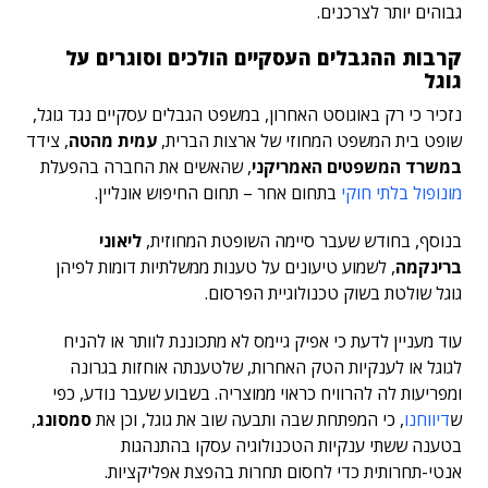
גבוהים יותר לצרכנים.
קרבות ההגבלים העסקיים הולכים וסוגרים על
גוגל
נזכיר כי רק באוגוסט האחרון, במשפט הגבלים עסקיים נגד גוגל,
שופט בית המשפט המחוזי של ארצות הברית,
עמית מהטה
, צידד
במשרד המשפטים האמריקני
, שהאשים את החברה בהפעלת
מונופול בלתי חוקי
בתחום אחר – תחום החיפוש אונליין.
בנוסף, בחודש שעבר סיימה השופטת המחוזית,
ליאוני
ברינקמה
, לשמוע טיעונים על טענות ממשלתיות דומות לפיהן
גוגל שולטת בשוק טכנולוגיית הפרסום.
עוד מעניין לדעת כי אפיק גיימס לא מתכוננת לוותר או להניח
לגוגל או לענקיות הטק האחרות, שלטענתה אוחזות בגרונה
ומפריעות לה להרוויח כראוי ממוצריה. בשבוע שעבר נודע, כפי
ש
דיווחנו
, כי המפתחת שבה ותבעה שוב את גוגל, וכן את
סמסונג
,
בטענה ששתי ענקיות הטכנולוגיה עסקו בהתנהגות
אנטי-תחרותית כדי לחסום תחרות בהפצת אפליקציות.